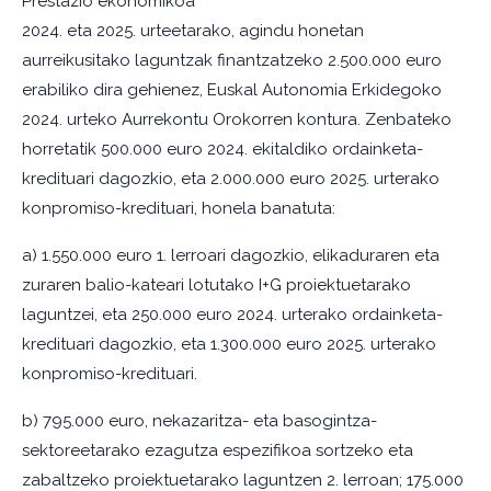
Prestazio ekonomikoa
2024. eta 2025. urteetarako, agindu honetan
aurreikusitako laguntzak finantzatzeko 2.500.000 euro
erabiliko dira gehienez, Euskal Autonomia Erkidegoko
2024. urteko Aurrekontu Orokorren kontura. Zenbateko
horretatik 500.000 euro 2024. ekitaldiko ordainketa-
kredituari dagozkio, eta 2.000.000 euro 2025. urterako
konpromiso-kredituari, honela banatuta:
a) 1.550.000 euro 1. lerroari dagozkio, elikaduraren eta
zuraren balio-kateari lotutako I+G proiektuetarako
laguntzei, eta 250.000 euro 2024. urterako ordainketa-
kredituari dagozkio, eta 1.300.000 euro 2025. urterako
konpromiso-kredituari.
b) 795.000 euro, nekazaritza- eta basogintza-
sektoreetarako ezagutza espezifikoa sortzeko eta
zabaltzeko proiektuetarako laguntzen 2. lerroan; 175.000