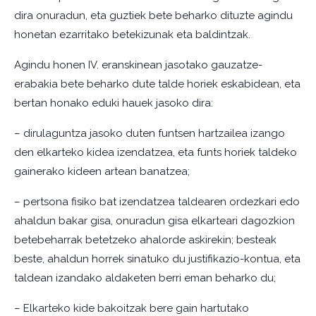
dira onuradun, eta guztiek bete beharko dituzte agindu
honetan ezarritako betekizunak eta baldintzak.
Agindu honen IV. eranskinean jasotako gauzatze-
erabakia bete beharko dute talde horiek eskabidean, eta
bertan honako eduki hauek jasoko dira:
– dirulaguntza jasoko duten funtsen hartzailea izango
den elkarteko kidea izendatzea, eta funts horiek taldeko
gainerako kideen artean banatzea;
– pertsona fisiko bat izendatzea taldearen ordezkari edo
ahaldun bakar gisa, onuradun gisa elkarteari dagozkion
betebeharrak betetzeko ahalorde askirekin; besteak
beste, ahaldun horrek sinatuko du justifikazio-kontua, eta
taldean izandako aldaketen berri eman beharko du;
– Elkarteko kide bakoitzak bere gain hartutako