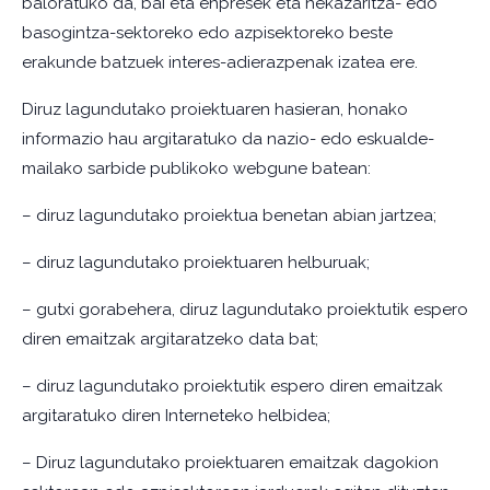
baloratuko da, bai eta enpresek eta nekazaritza- edo
basogintza-sektoreko edo azpisektoreko beste
erakunde batzuek interes-adierazpenak izatea ere.
Diruz lagundutako proiektuaren hasieran, honako
informazio hau argitaratuko da nazio- edo eskualde-
mailako sarbide publikoko webgune batean:
– diruz lagundutako proiektua benetan abian jartzea;
– diruz lagundutako proiektuaren helburuak;
– gutxi gorabehera, diruz lagundutako proiektutik espero
diren emaitzak argitaratzeko data bat;
– diruz lagundutako proiektutik espero diren emaitzak
argitaratuko diren Interneteko helbidea;
– Diruz lagundutako proiektuaren emaitzak dagokion