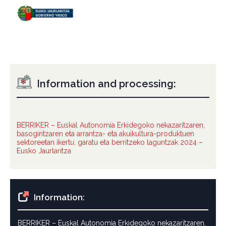
Information and processing:
BERRIKER – Euskal Autonomia Erkidegoko nekazaritzaren,
basogintzaren eta arrantza- eta akuikultura-produktuen
sektoreetan ikertu, garatu eta berritzeko laguntzak 2024 –
Eusko Jaurlaritza
Information:
BERRIKER – Euskal Autonomia Erkidegoko nekazaritzaren,