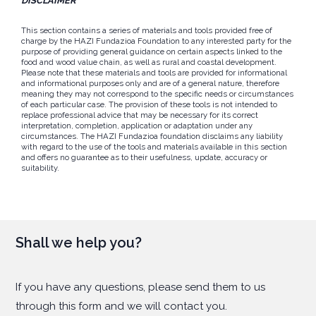
DISCLAIMER
This section contains a series of materials and tools provided free of
charge by the HAZI Fundazioa Foundation to any interested party for the
purpose of providing general guidance on certain aspects linked to the
food and wood value chain, as well as rural and coastal development.
Please note that these materials and tools are provided for informational
and informational purposes only and are of a general nature, therefore
meaning they may not correspond to the specific needs or circumstances
of each particular case. The provision of these tools is not intended to
replace professional advice that may be necessary for its correct
interpretation, completion, application or adaptation under any
circumstances. The HAZI Fundazioa foundation disclaims any liability
with regard to the use of the tools and materials available in this section
and offers no guarantee as to their usefulness, update, accuracy or
suitability.
Shall we help you?
If you have any questions, please send them to us
through this form and we will contact you.