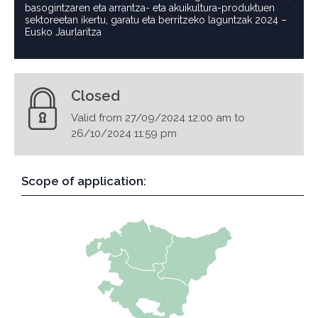
basogintzaren eta arrantza- eta akuikultura-produktuen
sektoreetan ikertu, garatu eta berritzeko laguntzak 2024 –
Eusko Jaurlaritza
Closed
Valid from 27/09/2024 12:00 am to
26/10/2024 11:59 pm
Scope of application: