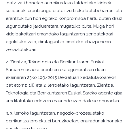
Idatz-zati honetan aurreikusitako taldeetako kideek
solidarioki erantzungo diote itzultzeko betebeharrari, eta
erantzukizun hori egiteko konpromisoa hartu duten diruz
lagundutako jardueretara mugatuko dute. Muga hori
kide bakoitzari emandako laguntzaren zenbatekoari
egokituko zaio, dirulaguntza emateko ebazpenean
zehaztutakoari.
2. Zientzia, Teknologia eta Berrikuntzaren Euskal
Sarearen osaera arautzen eta eguneratzen duen
ekainaren 23ko 109/2015 Dekretuan xedatutakoarekin
bat etorriz, 1.ii) eta 2. lerroetako laguntzetan, Zientzia,
Teknologia eta Berrikuntzaren Euskal Sareko agente gisa
kreditatutako edozein erakunde izan daiteke onuradun.
3. 3. lerroko laguntzetan, negozio-prozesuetako
berrikuntza-proiektuei buruzkoetan, onuradunak honako
hauek izan daitezke: