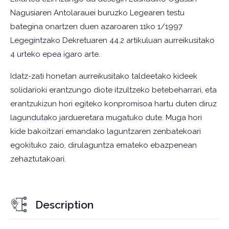
Nagusiaren Antolarauei buruzko Legearen testu
bategina onartzen duen azaroaren 11ko 1/1997
Legegintzako Dekretuaren 44.2 artikuluan aurreikusitako
4 urteko epea igaro arte.
Idatz-zati honetan aurreikusitako taldeetako kideek
solidarioki erantzungo diote itzultzeko betebeharrari, eta
erantzukizun hori egiteko konpromisoa hartu duten diruz
lagundutako jardueretara mugatuko dute. Muga hori
kide bakoitzari emandako laguntzaren zenbatekoari
egokituko zaio, dirulaguntza emateko ebazpenean
zehaztutakoari.
Description