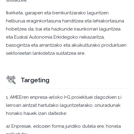
sustatzea.
Ikerketa, garapen eta berrikuntzarako laguntzen
helburua eraginkortasuna handitzea eta lehiakortasuna
hobetzea da, bai eta hazkunde iraunkorrari laguntzea
eta Euskal Autonomia Erkidegoko nekazaritza,
basogintza eta arrantzako eta akuikulturako produktuen
sektoreetan lankidetza sustatzea ere.
Targeting
1. AMEEren enpresa-arloko I+G proiektuei dagozkien 1.i
lerroan aintzat hartutako laguntzetarako, onuradunak
honako hauek izan daitezke:
a) Enpresak, edozein forma juridiko dutela ere, honela