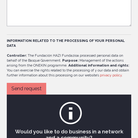
INFORMATION RELATED TO THE PROCESSING OF YOUR PERSONAL
DATA
Controller:
The Fundación HAZI Fundazioa processed personal data on
behalf of the Basque Government.
Purpose:
Management of the actions
arising from the ONEKIN programme.
Additional information and rights:
You can exercise the rights related to the processing of y our data and obtain
further information about this processing on our website’s
privacy policy
.
Would you like to do business in a network
and a community?