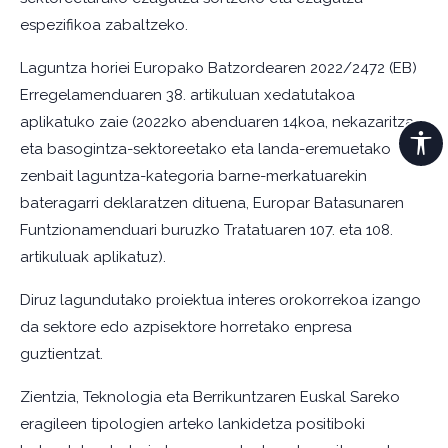
espezifikoa zabaltzeko.
Laguntza horiei Europako Batzordearen 2022/2472 (EB)
Erregelamenduaren 38. artikuluan xedatutakoa
aplikatuko zaie (2022ko abenduaren 14koa, nekazaritza-
eta basogintza-sektoreetako eta landa-eremuetako
zenbait laguntza-kategoria barne-merkatuarekin
bateragarri deklaratzen dituena, Europar Batasunaren
Funtzionamenduari buruzko Tratatuaren 107. eta 108.
artikuluak aplikatuz).
Diruz lagundutako proiektua interes orokorrekoa izango
da sektore edo azpisektore horretako enpresa
guztientzat.
Zientzia, Teknologia eta Berrikuntzaren Euskal Sareko
eragileen tipologien arteko lankidetza positiboki