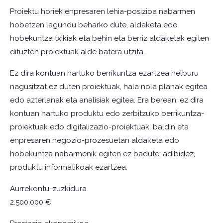
Proiektu horiek enpresaren lehia-posizioa nabarmen
hobetzen lagundu beharko dute, aldaketa edo
hobekuntza txikiak eta behin eta berriz aldaketak egiten
dituzten proiektuak alde batera utzita.
Ez dira kontuan hartuko berrikuntza ezartzea helburu
nagusitzat ez duten proiektuak, hala nola planak egitea
edo azterlanak eta analisiak egitea. Era berean, ez dira
kontuan hartuko produktu edo zerbitzuko berrikuntza-
proiektuak edo digitalizazio-proiektuak, baldin eta
enpresaren negozio-prozesuetan aldaketa edo
hobekuntza nabarmenik egiten ez badute; adibidez,
produktu informatikoak ezartzea.
Aurrekontu-zuzkidura
2.500.000 €