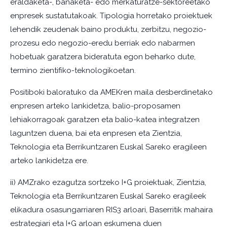
eraldaketa-, banaketa- edo merkaturatze-sektoreetako
enpresek sustatutakoak. Tipologia horretako proiektuek
lehendik zeudenak baino produktu, zerbitzu, negozio-
prozesu edo negozio-eredu berriak edo nabarmen
hobetuak garatzera bideratuta egon beharko dute,
termino zientifiko-teknologikoetan.
Positiboki baloratuko da AMEKren maila desberdinetako
enpresen arteko lankidetza, balio-proposamen
lehiakorragoak garatzen eta balio-katea integratzen
laguntzen duena, bai eta enpresen eta Zientzia,
Teknologia eta Berrikuntzaren Euskal Sareko eragileen
arteko lankidetza ere.
ii) AMZrako ezagutza sortzeko I+G proiektuak, Zientzia,
Teknologia eta Berrikuntzaren Euskal Sareko eragileek
elikadura osasungarriaren RIS3 arloari, Baserritik mahaira
estrategiari eta I+G arloan eskumena duen