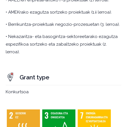
• AMEEren enpresa-arloko I+G proiektuak (1.i lerroa).
• AMEKrako ezagutza sortzeko proiektuak (1.ii lerroa).
• Berrikuntza-proiektuak negozio-prozesuetan (3. lerroa).
• Nekazaritza- eta basogintza-sektoreetarako ezagutza
espezifikoa sortzeko eta zabaltzeko proiektuak (2.
lerroa).
Grant type
Konkurtsoa