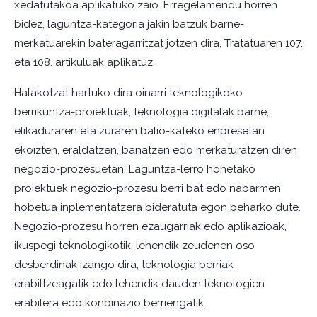
xedatutakoa aplikatuko zaio. Erregelamendu horren
bidez, laguntza-kategoria jakin batzuk barne-
merkatuarekin bateragarritzat jotzen dira, Tratatuaren 107.
eta 108. artikuluak aplikatuz.
Halakotzat hartuko dira oinarri teknologikoko
berrikuntza-proiektuak, teknologia digitalak barne,
elikaduraren eta zuraren balio-kateko enpresetan
ekoizten, eraldatzen, banatzen edo merkaturatzen diren
negozio-prozesuetan. Laguntza-lerro honetako
proiektuek negozio-prozesu berri bat edo nabarmen
hobetua inplementatzera bideratuta egon beharko dute.
Negozio-prozesu horren ezaugarriak edo aplikazioak,
ikuspegi teknologikotik, lehendik zeudenen oso
desberdinak izango dira, teknologia berriak
erabiltzeagatik edo lehendik dauden teknologien
erabilera edo konbinazio berriengatik.