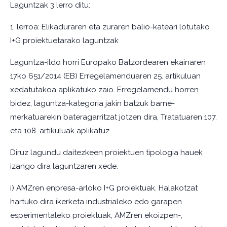
Laguntzak 3 lerro ditu:
1. lerroa: Elikaduraren eta zuraren balio-kateari lotutako
I+G proiektuetarako laguntzak
Laguntza-ildo horri Europako Batzordearen ekainaren
17ko 651/2014 (EB) Erregelamenduaren 25. artikuluan
xedatutakoa aplikatuko zaio. Erregelamendu horren
bidez, laguntza-kategoria jakin batzuk barne-
merkatuarekin bateragarritzat jotzen dira, Tratatuaren 107.
eta 108. artikuluak aplikatuz.
Diruz lagundu daitezkeen proiektuen tipologia hauek
izango dira laguntzaren xede:
i) AMZren enpresa-arloko I+G proiektuak. Halakotzat
hartuko dira ikerketa industrialeko edo garapen
esperimentaleko proiektuak, AMZren ekoizpen-,