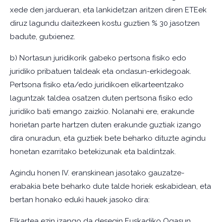
xede den jardueran, eta lankidetzan aritzen diren ETEek
diruz lagundu daitezkeen kostu guztien % 30 jasotzen
badute, gutxienez.
b) Nortasun juridikorik gabeko pertsona fisiko edo
juridiko pribatuen taldeak eta ondasun-erkidegoak.
Pertsona fisiko eta/edo juridikoen elkarteentzako
laguntzak taldea osatzen duten pertsona fisiko edo
juridiko bati emango zaizkio. Nolanahi ere, erakunde
horietan parte hartzen duten erakunde guztiak izango
dira onuradun, eta guztiek bete beharko dituzte agindu
honetan ezarritako betekizunak eta baldintzak.
Agindu honen IV. eranskinean jasotako gauzatze-
erabakia bete beharko dute talde horiek eskabidean, eta
bertan honako eduki hauek jasoko dira:
Elkartea ezin izango da desegin Euskadiko Ogasun