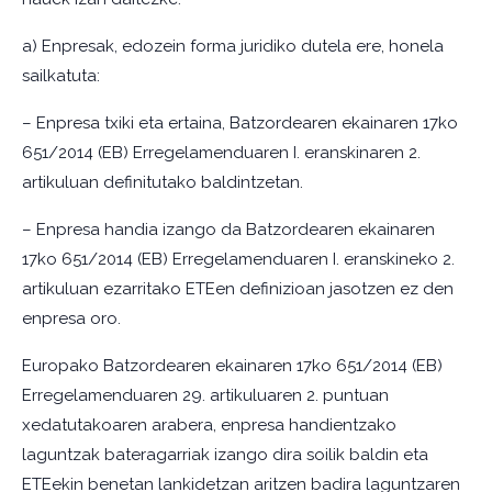
a) Enpresak, edozein forma juridiko dutela ere, honela
sailkatuta:
– Enpresa txiki eta ertaina, Batzordearen ekainaren 17ko
651/2014 (EB) Erregelamenduaren I. eranskinaren 2.
artikuluan definitutako baldintzetan.
– Enpresa handia izango da Batzordearen ekainaren
17ko 651/2014 (EB) Erregelamenduaren I. eranskineko 2.
artikuluan ezarritako ETEen definizioan jasotzen ez den
enpresa oro.
Europako Batzordearen ekainaren 17ko 651/2014 (EB)
Erregelamenduaren 29. artikuluaren 2. puntuan
xedatutakoaren arabera, enpresa handientzako
laguntzak bateragarriak izango dira soilik baldin eta
ETEekin benetan lankidetzan aritzen badira laguntzaren