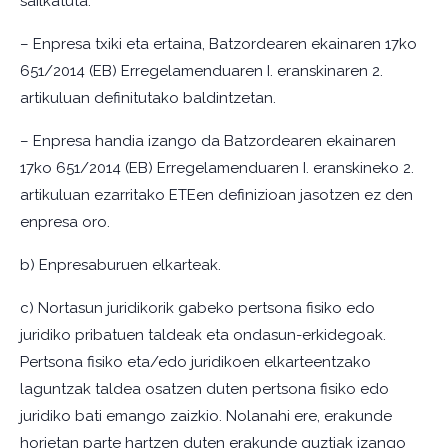
sailkatuta:
– Enpresa txiki eta ertaina, Batzordearen ekainaren 17ko
651/2014 (EB) Erregelamenduaren I. eranskinaren 2.
artikuluan definitutako baldintzetan.
– Enpresa handia izango da Batzordearen ekainaren
17ko 651/2014 (EB) Erregelamenduaren I. eranskineko 2.
artikuluan ezarritako ETEen definizioan jasotzen ez den
enpresa oro.
b) Enpresaburuen elkarteak.
c) Nortasun juridikorik gabeko pertsona fisiko edo
juridiko pribatuen taldeak eta ondasun-erkidegoak.
Pertsona fisiko eta/edo juridikoen elkarteentzako
laguntzak taldea osatzen duten pertsona fisiko edo
juridiko bati emango zaizkio. Nolanahi ere, erakunde
horietan parte hartzen duten erakunde guztiak izango