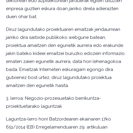
sektorean edo azpisektorean jarduerak egiten dituzten
enpresa guztien eskura doan jarriko direla adierazten
duen ohar bat.
Diruz lagundutako proiektuaren emaitzak jendaurrean
jarriko dira sarbide publikoko webgune batean,
proiektua amaitzen den egunetik aurrera edo erakunde
jakin bateko kideei emaitzei buruzko edozein informazio
ematen zaien egunetik aurrera, data hori lehenagokoa
bada. Emaitzak Interneten eskuragarri egongo dira
gutxienez bost urtez, diruz lagundutako proiektua
amaitzen den egunetik hasita.
3. lerroa: Negozio-prozesuetako berrikuntza-
proiektuetarako laguntzak
Laguntza-lerro horri Batzordearen ekainaren 17ko
651/2014 (EB) Erregelamenduaren 29. artikuluan