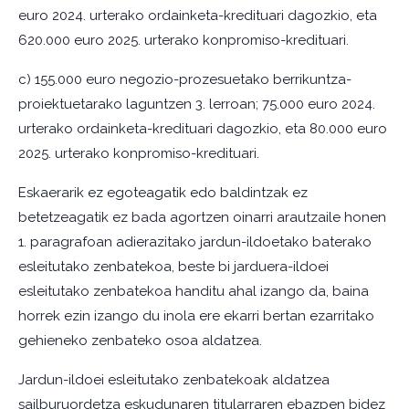
euro 2024. urterako ordainketa-kredituari dagozkio, eta
620.000 euro 2025. urterako konpromiso-kredituari.
c) 155.000 euro negozio-prozesuetako berrikuntza-
proiektuetarako laguntzen 3. lerroan; 75.000 euro 2024.
urterako ordainketa-kredituari dagozkio, eta 80.000 euro
2025. urterako konpromiso-kredituari.
Eskaerarik ez egoteagatik edo baldintzak ez
betetzeagatik ez bada agortzen oinarri arautzaile honen
1. paragrafoan adierazitako jardun-ildoetako baterako
esleitutako zenbatekoa, beste bi jarduera-ildoei
esleitutako zenbatekoa handitu ahal izango da, baina
horrek ezin izango du inola ere ekarri bertan ezarritako
gehieneko zenbateko osoa aldatzea.
Jardun-ildoei esleitutako zenbatekoak aldatzea
sailburuordetza eskudunaren titularraren ebazpen bidez