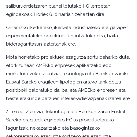
sailburuordetzaren planei lotutako I+G lerroetan
egindakoak. Horiek 6. oinarrian zehazten dira.
Oinarrizko ikerketako, ikerketa industrialeko eta garapen
esperimentaleko proiektuak finantzatuko dira, baita
bideragarritasun-azterlanak ere.
Mota horretako proiektuek ezagutza sortu beharko dute,
etorkizunean AMEKko enpresek aplikatzeko edo
merkaturatzeko. Zientzia, Teknologia eta Berrikuntzarako
Euskal Sareko eragileen tipologien arteko lankidetza
positiboki baloratuko da, bai eta AMEEko enpresen eta
beste erakunde batzuen interes-adierazpenak izatea ere.
2. lerroa: Zientzia, Teknologia eta Berrikuntzaren Euskal
Sareko eragileek egindako I+Gko proiektuetarako
laguntzak, nekazaritzako eta basogintzako
sektoreetarako ezagutza sortzeko eta ezagutza