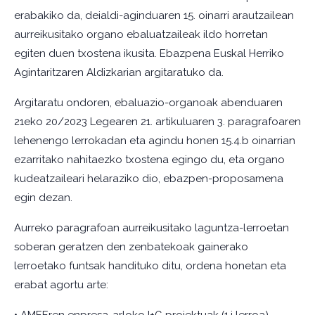
erabakiko da, deialdi-aginduaren 15. oinarri arautzailean
aurreikusitako organo ebaluatzaileak ildo horretan
egiten duen txostena ikusita. Ebazpena Euskal Herriko
Agintaritzaren Aldizkarian argitaratuko da.
Argitaratu ondoren, ebaluazio-organoak abenduaren
21eko 20/2023 Legearen 21. artikuluaren 3. paragrafoaren
lehenengo lerrokadan eta agindu honen 15.4.b oinarrian
ezarritako nahitaezko txostena egingo du, eta organo
kudeatzaileari helaraziko dio, ebazpen-proposamena
egin dezan.
Aurreko paragrafoan aurreikusitako laguntza-lerroetan
soberan geratzen den zenbatekoak gainerako
lerroetako funtsak handituko ditu, ordena honetan eta
erabat agortu arte: