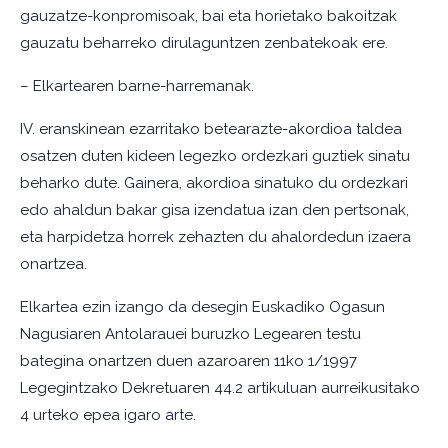
gauzatze-konpromisoak, bai eta horietako bakoitzak
gauzatu beharreko dirulaguntzen zenbatekoak ere.
– Elkartearen barne-harremanak.
IV. eranskinean ezarritako betearazte-akordioa taldea
osatzen duten kideen legezko ordezkari guztiek sinatu
beharko dute. Gainera, akordioa sinatuko du ordezkari
edo ahaldun bakar gisa izendatua izan den pertsonak,
eta harpidetza horrek zehazten du ahalordedun izaera
onartzea.
Elkartea ezin izango da desegin Euskadiko Ogasun
Nagusiaren Antolarauei buruzko Legearen testu
bategina onartzen duen azaroaren 11ko 1/1997
Legegintzako Dekretuaren 44.2 artikuluan aurreikusitako
4 urteko epea igaro arte.