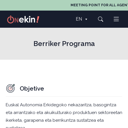
MEETING POINT FOR ALL AGENTS 
EN
Berriker Programa
Objetive
Euskal Autonomia Erkidegoko nekazaritza, basogintza
eta arrantzako eta akuikulturako produktuen sektoreetan
ikerketa, garapena eta berrikuntza sustatzea eta