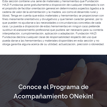
Esta sección contiene una serie de materiales y herramientas que Fundación
HAZI Fundazioa pone gratuitamente a disposición de cualquier interesado/a con
el propósito de facilitar orientación general en determinados aspectos ligados a la
cadena de valor de la alimentación y la madera, así como el desarrollo rural y
litoral. Tenga en cuenta que estos materiales y herramientas se proporcionan con
fines meramente orientativos y divulgativos y que tienen carácter general, por lo
que pueden no ajustarse a las necesidades o circunstancias concretas de cada
caso. La puesta a disposición de estas herramientas en ningún caso pretende
sustituir el asesoramiento profesional que pudiera ser necesario para su correcta
interpretación, cumplimentación, aplicación o adaptación. Fundación HAZI
Fundazioa declina cualquier clase de responsabilidad respecto del uso que
pueda darse a las herramientas y materiales disponibles en esta sección y no
otorga garantía alguna acerca de su utilidad, actualización, precisión o idoneidad.
Conoce el Programa de
Acompañamiento ONekin!