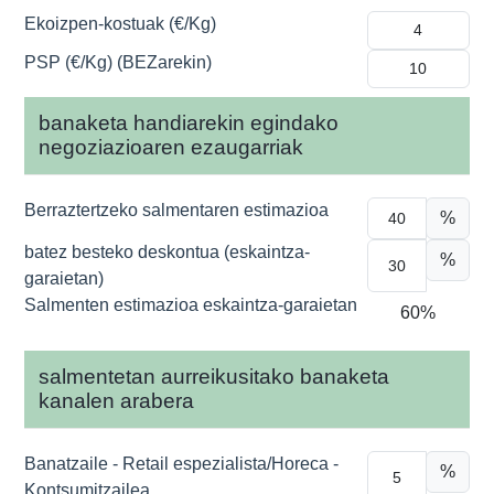
Ekoizpen-kostuak (€/Kg)
PSP (€/Kg) (BEZarekin)
banaketa handiarekin egindako
negoziazioaren ezaugarriak
Berraztertzeko salmentaren estimazioa
%
batez besteko deskontua (eskaintza-
%
garaietan)
Salmenten estimazioa eskaintza-garaietan
60%
salmentetan aurreikusitako banaketa
kanalen arabera
Banatzaile - Retail espezialista/Horeca -
%
Kontsumitzailea