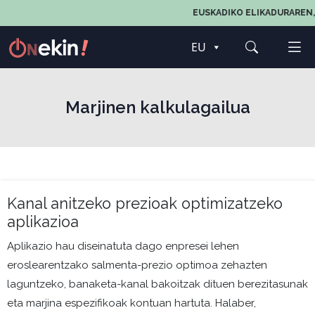
EUSKADIKO ELIKADURAREN,
EU
Marjinen kalkulagailua
Kanal anitzeko prezioak optimizatzeko
aplikazioa
Aplikazio hau diseinatuta dago enpresei lehen
eroslearentzako salmenta-prezio optimoa zehazten
laguntzeko, banaketa-kanal bakoitzak dituen berezitasunak
eta marjina espezifikoak kontuan hartuta. Halaber,