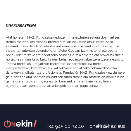
OHARTARAZPENA
Atal honetan, HAZI Fundazioak edozein interesdunen eskura doan jartzen
dituen material eta tresnak biltzen dira, elikaduraren eta zuraren balio-
katearekin zein landaren eta itsasertzaren sustapenarekin lotutako hainbat
alderditan orientabide orokorra emateko. Gogoan izan material eta tresna
horiek orientatzeko eta hedatzeko baino ez direla ematen eta orokorrak direla;
hortaz, ezin dira kasu bakoitzaren behar edo inguruabar zehatzetara egokitu.
Tresna horiek eskura jartzen badira ere, ezinbestekoa da horiek
interpretatzeko, betetzeko, aplikatzeko edo egokitzeko beharrezkoa izan
daitekeen aholkularitza profesionala. Fundación HAZI Fundazioak ez du bere
gain hartzen atal honetan eskaintzen diren tresna eta materialen erabileraren
gaineko erantzukizunik, eta ez du bermerik ematen haien erabilerari,
eguneratzeari, zehaztasunari edo egokitasunari dagokienez.
+34 945 00 32 40
onekin@hazi.eus