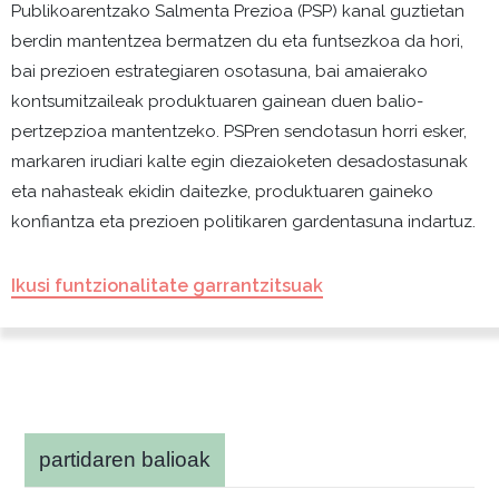
Publikoarentzako Salmenta Prezioa (PSP) kanal guztietan
berdin mantentzea bermatzen du eta funtsezkoa da hori,
bai prezioen estrategiaren osotasuna, bai amaierako
kontsumitzaileak produktuaren gainean duen balio-
pertzepzioa mantentzeko. PSPren sendotasun horri esker,
markaren irudiari kalte egin diezaioketen desadostasunak
eta nahasteak ekidin daitezke, produktuaren gaineko
konfiantza eta prezioen politikaren gardentasuna indartuz.
Ikusi funtzionalitate garrantzitsuak
partidaren balioak