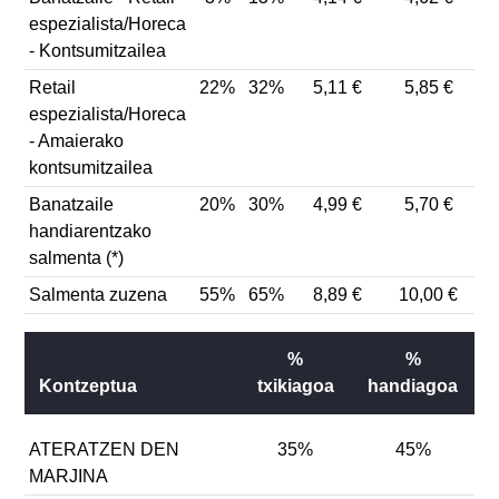
espezialista/Horeca
- Kontsumitzailea
Retail
22%
32%
5,11 €
5,85 €
espezialista/Horeca
- Amaierako
kontsumitzailea
Banatzaile
20%
30%
4,99 €
5,70 €
handiarentzako
salmenta (*)
Salmenta zuzena
55%
65%
8,89 €
10,00 €
%
%
kontzeptua
txikiagoa
handiagoa
ATERATZEN DEN
35%
45%
MARJINA