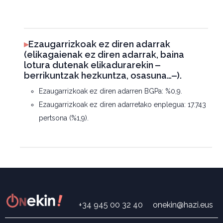
▸
Ezaugarrizkoak ez diren adarrak
(elikagaienak ez diren adarrak, baina
lotura dutenak elikadurarekin ‒
berrikuntzak hezkuntza, osasuna…‒).
Ezaugarrizkoak ez diren adarren BGPa: %0,9.
Ezaugarrizkoak ez diren adarretako enplegua: 17.743
pertsona (%1,9).
+34 945 00 32 40
onekin@hazi.eus