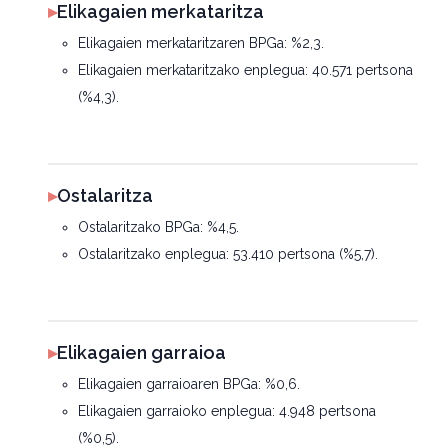
▸
Elikagaien merkataritza
Elikagaien merkataritzaren BPGa: %2,3.
Elikagaien merkataritzako enplegua: 40.571 pertsona
(%4,3).
▸
Ostalaritza
Ostalaritzako BPGa: %4,5.
Ostalaritzako enplegua: 53.410 pertsona (%5,7).
▸
Elikagaien garraioa
Elikagaien garraioaren BPGa: %0,6.
Elikagaien garraioko enplegua: 4.948 pertsona
(%0,5).