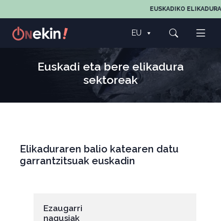
EUSKADIKO ELIKADURARE
EU
Euskadi eta bere elikadura
sektoreak
Elikaduraren balio katearen datu
garrantzitsuak euskadin
Ezaugarri
nagusiak