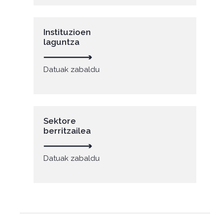
Instituzioen
laguntza
Datuak zabaldu
Sektore
berritzailea
Datuak zabaldu