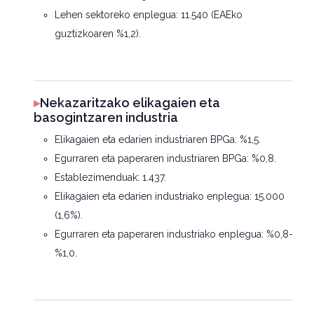
Lehen sektoreko enplegua: 11.540 (EAEko
guztizkoaren %1,2).
▸
Nekazaritzako elikagaien eta
basogintzaren industria
Elikagaien eta edarien industriaren BPGa: %1,5.
Egurraren eta paperaren industriaren BPGa: %0,8.
Establezimenduak: 1.437.
Elikagaien eta edarien industriako enplegua: 15.000
(1,6%).
Egurraren eta paperaren industriako enplegua: %0,8-
%1,0.