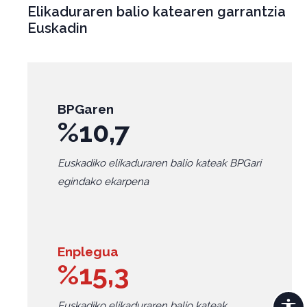
Elikaduraren balio katearen garrantzia
Euskadin
BPGaren
%10,7
Euskadiko elikaduraren balio kateak BPGari
egindako ekarpena
Enplegua
%15,3
Euskadiko elikaduraren balio kateak