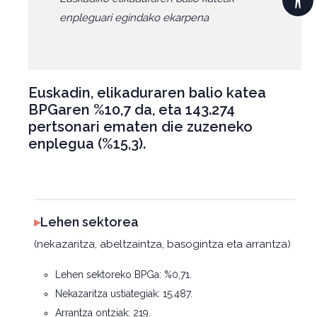
enpleguari egindako ekarpena
Euskadin, elikaduraren balio katea
BPGaren %10,7 da, eta 143.274
pertsonari ematen die zuzeneko
enplegua (%15,3).
▸
Lehen sektorea
(nekazaritza, abeltzaintza, basogintza eta arrantza)
Lehen sektoreko BPGa: %0,71.
Nekazaritza ustiategiak: 15.487.
Arrantza ontziak: 219.