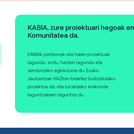
KABIA, zure proiektuari hegoak e
Komunitatea da.
KABIAk pertsonak eta haien proiektuak
lagundu, sortu, hazten lagundu eta
sendotzeko eginkizuna du. Eusko
Jaurlaritzak HAZIren bitartez bultzatutako
proiektua da, eta lurraldeko erakunde
laguntzaileen laguntza du.