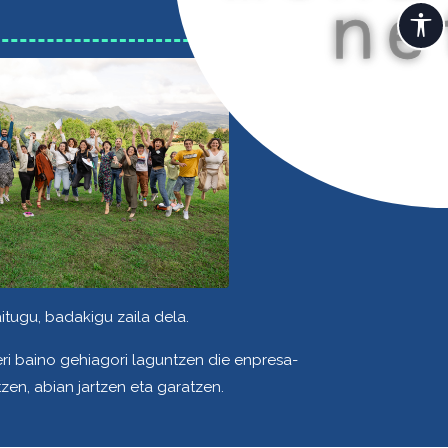
itugu, badakigu zaila dela.
eri baino gehiagori laguntzen die enpresa-
zen, abian jartzen eta garatzen.