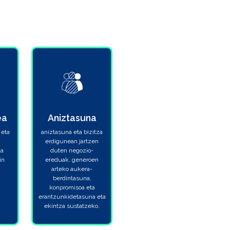
ea
Aniztasuna
 eta
aniztasuna eta bizitza
erdigunean jartzen
ta
duten negozio-
in
ereduak, generoen
arteko aukera-
berdintasuna,
konpromisoa eta
erantzunkidetasuna eta
ekintza sustatzeko.