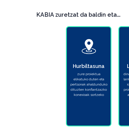
KABIA zuretzat da baldin eta...
Hurbiltasuna
zure proiektua
din
elikatuko duten eta
lan
pertsonak ahaldunduko
i
dituzten konfiantzazko
pro
konexioak sortzeko