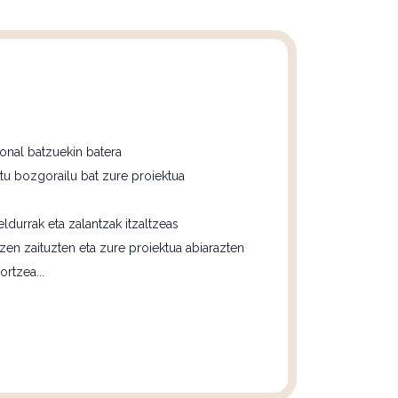
)
ional batzuekin batera
kitu bozgorailu bat zure proiektua
ldurrak eta zalantzak itzaltzeas
en zaituzten eta zure proiektua abiarazten
rtzea...