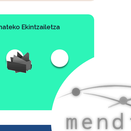
mateko Ekintzailetza