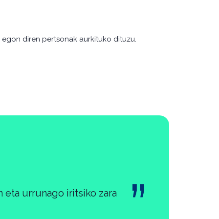
 egon diren pertsonak aurkituko dituzu.
 eta urrunago iritsiko zara