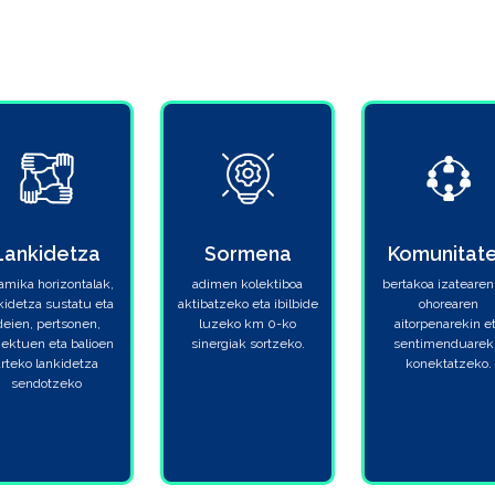
Lankidetza
Sormena
Komunitat
amika horizontalak,
adimen kolektiboa
bertakoa izatearen
kidetza sustatu eta
aktibatzeko eta ibilbide
ohorearen
deien, pertsonen,
luzeko km 0-ko
aitorpenarekin e
iektuen eta balioen
sinergiak sortzeko.
sentimenduarek
arteko lankidetza
konektatzeko.
sendotzeko