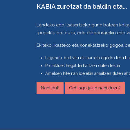
KABIA zuretzat da baldin eta...
Landako edo itsasertzeko gune batean kokat
-proiektu bat duzu, edo elikadurarekin edo z
Ekiteko, ikasteko eta konektatzeko gogoa bes
Lagundu, bultzatu eta aurrera egiteko leku bat
Proiektuek hegaldia hartzen duten lekua.
Ametsen hilerrian ideiekin amaitzen duten aho
Nahi dut!
Gehiago jakin nahi duzu?