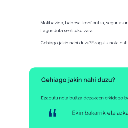
Motibazioa, babesa, konfiantza, segurtasun
Lagunduta sentituko zara
Gehiago jakin nahi duzu?Ezagutu nola bul
Gehiago jakin nahi duzu?
Ezagutu nola bultza dezakeen erkidego ba
Ekin bakarrik eta azkar