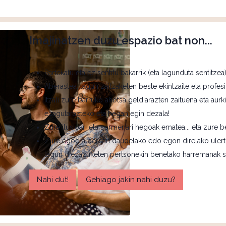
Imajinatzen duzu espazio bat non...
Partekatu eta ez sentitu bakarrik (eta lagunduta sentitzea
Aberastea, lagun zaitzaketen beste ekintzaile eta profes
Itzali zure barruko ahotsa geldiarazten zaituena eta aur
ezagutarazteko eta hegan egin dezala!
Zure ilusioari eta sormenari hegoak ematea... eta zure be
Zure egoera berean daudelako edo egon direlako ulertz
lagun diezazuketen pertsonekin benetako harremanak so
Nahi dut!
Gehiago jakin nahi duzu?