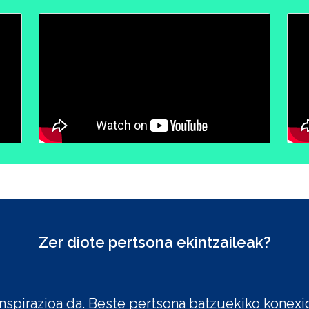
Zer diote pertsona ekintzaileak?
zko eta ez zentzuzko talde bat zailtasunak