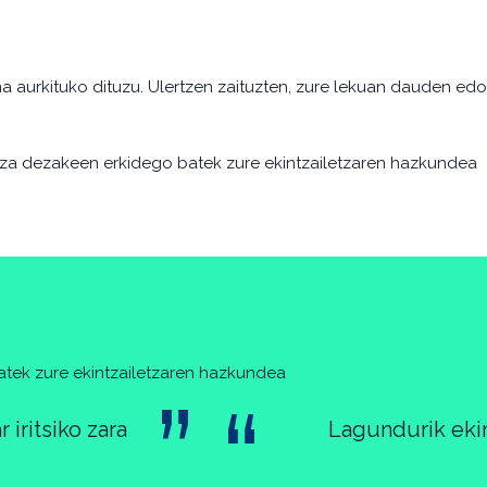
a aurkituko dituzu. Ulertzen zaituzten, zure lekuan dauden edo
tza dezakeen erkidego batek zure ekintzailetzaren hazkundea
tek zure ekintzailetzaren hazkundea
 iritsiko zara
Lagundurik ekin