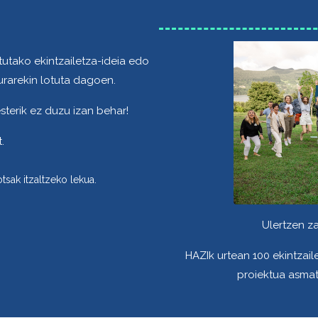
utako ekintzailetza-ideia edo
urarekin lotuta dagoen.
terik ez duzu izan behar!
.
tsak itzaltzeko lekua.
Ulertzen za
HAZIk urtean 100 ekintzail
proiektua asmat