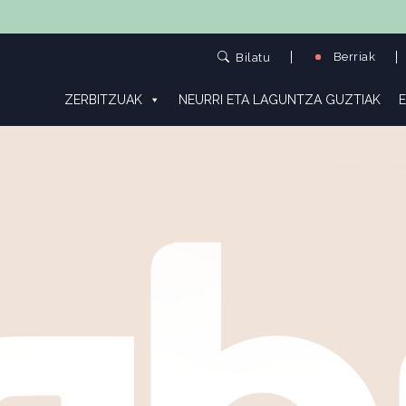
Berriak
Bilatu
ZERBITZUAK
NEURRI ETA LAGUNTZA GUZTIAK
E