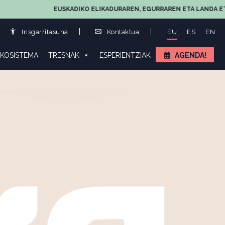
EUSKADIKO ELIKADURAREN, EGURRAREN ETA LANDA ETA ITS
Irisgarritasuna
Kontaktua
EU
ES
EN
KOSISTEMA
TRESNAK
ESPERIENTZIAK
AGENDA!