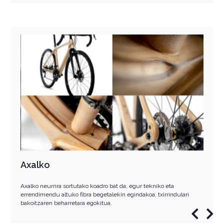
Axalko
Axalko neurrira sortutako koadro bat da, egur tekniko eta
errendimendu altuko fibra begetalekin egindakoa, txirrindulari
bakoitzaren beharretara egokitua.
‎
‎