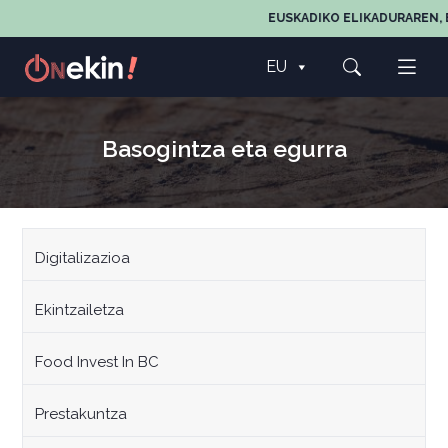
EUSKADIKO ELIKADURAREN, E
EU
Basogintza eta egurra
Digitalizazioa
Ekintzailetza
Food Invest In BC
Prestakuntza