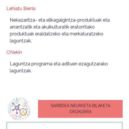
Lehiatu Berria
Nekazaritza- eta elikagaigintza-produktuak eta
arrantzatik eta akuikulturatik eratorritako
produktuak eraldatzeko eta merkaturatzeko
laguntzak.
ONekin
Laguntza programa eta adituen ezagutzarako
laguntzak.
SARBIDEA NEURKETA BILAKETA
OROKORRA