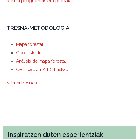
> Ikusi programak eta planak
TRESNA-METODOLOGIA
Mapa forestal
Geoeuskadi
Análisis de mapa forestal
Certificación PEFC Euskadi
> Ikusi tresnak
Inspiratzen duten esperientziak