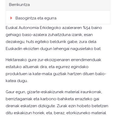
Berrikuntza
Basogintza eta egurra
Euskal Autonomia Erkidegoko azaleraren %54 baino
gehiago baso-azalera zuhaitzduna izanik, esan
dezakegu, huts egiteko beldurrik gabe, zura dela
Euskadin ekoizten dugun lehengai nagusietako bat.
Hektareako gure zur-ekoizpenaren errendimenduak
estatuko altuenak dira, eta egurrez egindako
produktuen ia kate-maila guztiak hartzen dituen balio-
katea dugu.
Gaur egun, gizarte-eskakizunek material iraunkorrak,
berriztagarriak eta karbono-bahiketa errazteko gai
direnak eskatzen dizkigute. Zurak ezin hobeto betetzen
ditu eskakizun horiek, eta, beraz, etorkizuneko material