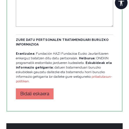
ZURE DATU PERTSONALEN TRATAMENDUARI BURUZKO
INFORMAZIOA
Erantzulea:
Fundación HAZI Fundazioa Eusko Jaurlaritzaren
enkarguz tratatzen ditu datu pertsonalak.
Helburua:
ONEKIN
programatik eratorritako jardueren kudeaketa.
Eskubideak eta
informazio gehigarria:
datuen tratamenduari buruzko
eskubideak gauzatu daitezke eta tratamendu horri buruzko
informazio gehigarria lor daiteke gure webguneko
pribatutasun-
politikan
.