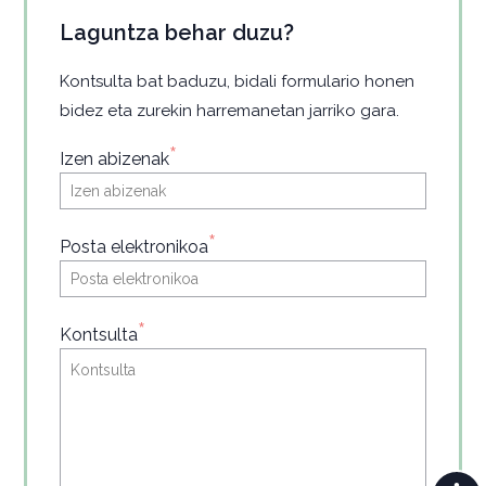
Laguntza behar duzu?
Kontsulta bat baduzu, bidali formulario honen
bidez eta zurekin harremanetan jarriko gara.
*
Izen abizenak
*
Posta elektronikoa
*
Kontsulta