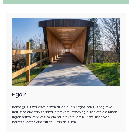
Egoin
Kontaiguzu zer eskaintzen duen zuen negozioak Bizitegirako,
industriarako edo zerbitzuetarako zurezko egituren eta eraikinen
ingeniaritza, fabrikazioa eta muntaketa, eraikuntza-irtenbide
berritzaileetan oinarrituta. Zein da zuen...