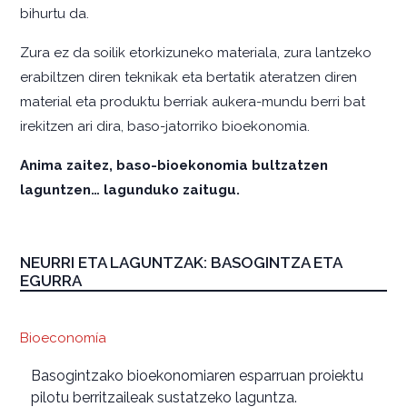
bihurtu da.
Zura ez da soilik etorkizuneko materiala, zura lantzeko
erabiltzen diren teknikak eta bertatik ateratzen diren
material eta produktu berriak aukera-mundu berri bat
irekitzen ari dira, baso-jatorriko bioekonomia.
Anima zaitez, baso-bioekonomia bultzatzen
laguntzen… lagunduko zaitugu.
NEURRI ETA LAGUNTZAK: BASOGINTZA ETA
EGURRA
Bioeconomía
Basogintzako bioekonomiaren esparruan proiektu
pilotu berritzaileak sustatzeko laguntza.