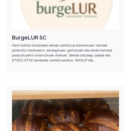
BurgeLUR SC
Herri txikiko biztanleei denda zerbitzua eskeintzea: hainbat
produktu freskoekin, ekologikoak, gertukoak eta beste hainbat
produktuekin oinarrizkoak direnak. Denda ordutegi zabala eta
ETXEZ-ETXE banaketa zerbitzuarekin. WASUP eta...