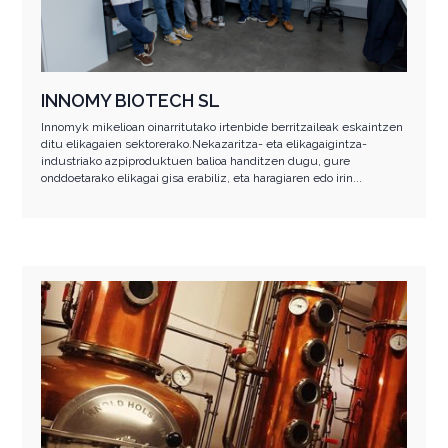
INNOMY BIOTECH SL
Innomyk mikelioan oinarritutako irtenbide berritzaileak eskaintzen
ditu elikagaien sektorerako.Nekazaritza- eta elikagaigintza-
industriako azpiproduktuen balioa handitzen dugu, gure
onddoetarako elikagai gisa erabiliz, eta haragiaren edo irin...