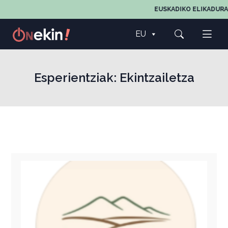
EUSKADIKO ELIKADURAREN
EU
Esperientziak:
Ekintzailetza