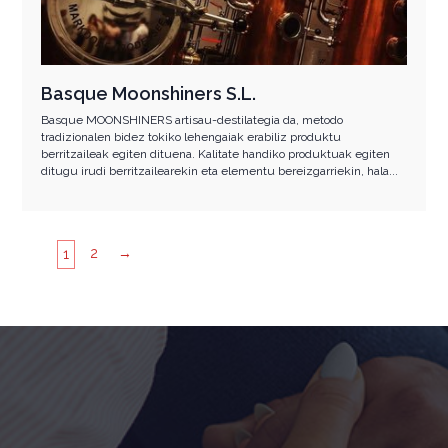
Basque Moonshiners S.L.
Basque MOONSHINERS artisau-destilategia da, metodo
tradizionalen bidez tokiko lehengaiak erabiliz produktu
berritzaileak egiten dituena. Kalitate handiko produktuak egiten
ditugu irudi berritzailearekin eta elementu bereizgarriekin, hala...
2
→
1