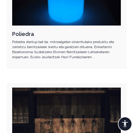
Poliedra
Poliedra startup bat da, mikroalgetan oinarritutako produktu eta
zerbitzu berritzaileak ikertu eta garatzen dituena. Enkarterrin
Bioekonomia Sustatzeko Ekimen Berritzaileen Lehiaketaren
esparruan, Eusko Jaurlaritzak Hazi Fundazioaren...