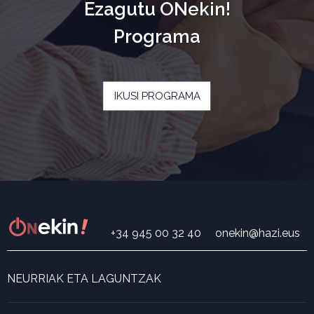
Ezagutu ONekin!
Programa
IKUSI PROGRAMA
+34 945 00 32 40
onekin@hazi.eus
NEURRIAK ETA LAGUNTZAK
Neurri eta laguntza bilatzailea