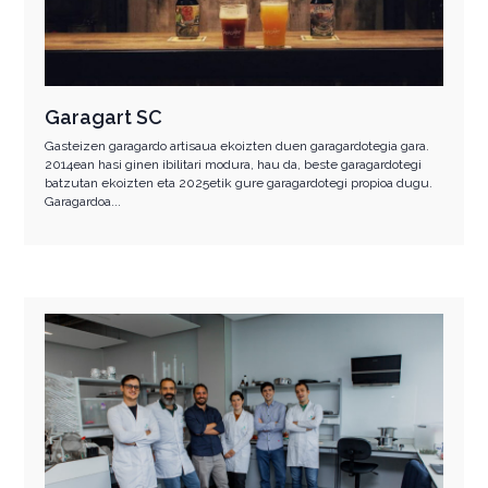
Garagart SC
Gasteizen garagardo artisaua ekoizten duen garagardotegia gara.
2014ean hasi ginen ibilitari modura, hau da, beste garagardotegi
batzutan ekoizten eta 2025etik gure garagardotegi propioa dugu.
Garagardoa...