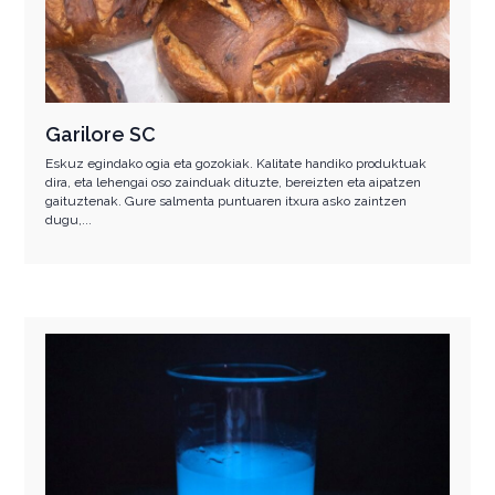
Garilore SC
Eskuz egindako ogia eta gozokiak. Kalitate handiko produktuak
dira, eta lehengai oso zainduak dituzte, bereizten eta aipatzen
gaituztenak. Gure salmenta puntuaren itxura asko zaintzen
dugu,...