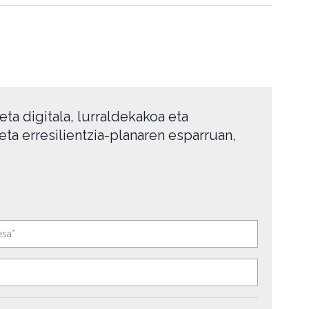
ta digitala, lurraldekakoa eta
ta erresilientzia-planaren esparruan,