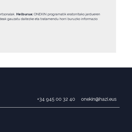
ertsonalak.
Helburua:
ONEKIN programatik eratorritako jardueren
eak gauzatu daitezke eta tratamendu horri buruzko informazio
+34 945 00 32 40
onekin@hazi.eus