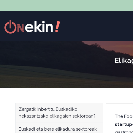
Elika
Zergatik inbertitu Euskadiko
nekazaritzako elikagaien sektorean?
The Food
startup
Euskadi eta bere elikadura sektoreak
gastrono