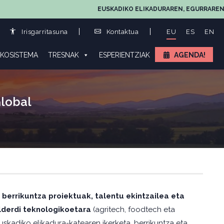
EUSKADIKO ELIKADURAREN, EGURRAREN ETA LA
Irisgarritasuna
Kontaktua
EU
ES
EN
KOSISTEMA
TRESNAK
ESPERIENTZIAK
AGENDA!
Global
k
berrikuntza proiektuak, talentu ekintzailea eta
lderdi teknologikoetara
(agritech, foodtech eta
skadiko elikadura-katearen ikerketa, berrikuntza eta