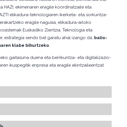
la HAZI, ekimenaren eragile koordinatzaile eta
 AZTI elikadura-teknologiaren ikerketa- eta sorkuntza-
rakartzeko eragile nagusia, elikadura-arloko
ekosistemak Euskadiko Zientzia, Teknologia eta
er, estrategia sendo bat garatu ahal izango da,
balio-
naren klabe bihurtzeko
.
zeko gaitasuna duena eta berrikuntza- eta digitalizazio-
ren ikuspegitik enpresa eta eragile ekintzaileentzat.
ch