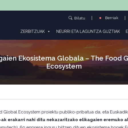
Berriak
Bilatu
ZERBITZUAK
NEURRI ETA LAGUNTZA GUZTIAK
E
gaien Ekosistema Globala – The Food 
Ecosystem
 Global Ecosystem proiektu publiko-pribatua da, eta Euskadi
-ak erakarri nahi ditu nekazaritzako elikagaien eremuko a
mytech). 60 enpresa inguru biltzen dituen ekosistema honek Eu