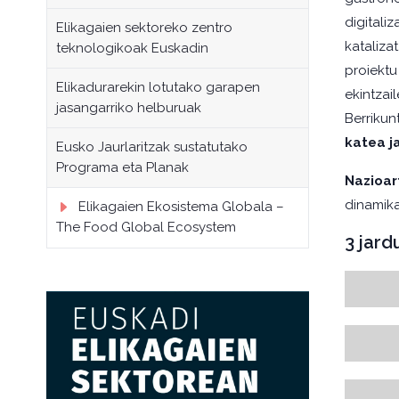
digitali
Elikagaien sektoreko zentro
kataliza
teknologikoak Euskadin
proiektu
Elikadurarekin lotutako garapen
ekintzai
jasangarriko helburuak
Berrikun
katea j
Eusko Jaurlaritzak sustatutako
Programa eta Planak
Nazioar
dinamika
Elikagaien Ekosistema Globala –
The Food Global Ecosystem
3 jar