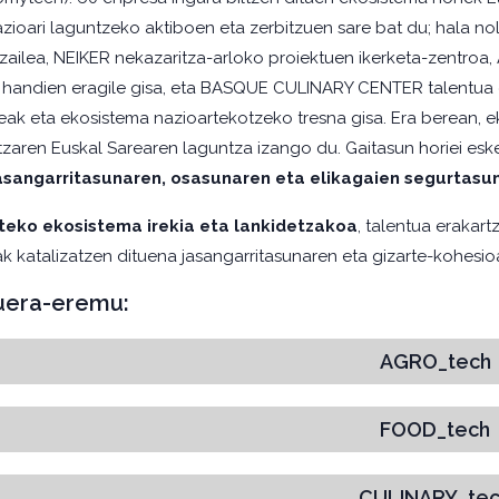
zazioari laguntzeko aktiboen eta zerbitzuen sare bat du; hala no
tzailea, NEIKER nekazaritza-arloko proiektuen ikerketa-zentroa,
 handien eragile gisa, eta BASQUE CULINARY CENTER talentua e
leak eta ekosistema nazioartekotzeko tresna gisa. Era berean, 
tzaren Euskal Sarearen laguntza izango du. Gaitasun horiei esk
asangarritasunaren, osasunaren eta elikagaien segurtasu
teko ekosistema irekia eta lankidetzakoa
, talentua erakart
k katalizatzen dituena jasangarritasunaren eta gizarte-kohesioa
duera-eremu:
AGRO_tech
FOOD_tech
CULINARY_te