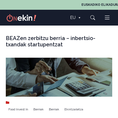
EUSKADIKO ELIKADUR
EU
BEAZen zerbitzu berria – inbertsio-
txandak startupentzat
Food Invest In
Berriak
Berriak
Ekintzailetza