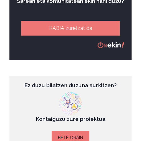
Sarean eta komunitatean ekin nahi duzu?
KABIA zuretzat da
Ez duzu bilatzen duzuna aurkitzen?
Kontaiguzu zure proiektua
BETE ORAIN