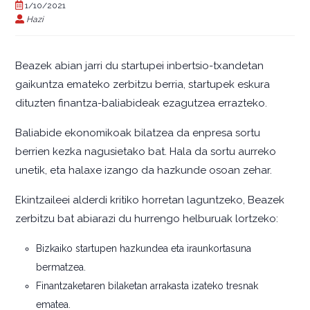
1/10/2021
Hazi
Beazek abian jarri du startupei inbertsio-txandetan
gaikuntza emateko zerbitzu berria, startupek eskura
dituzten finantza-baliabideak ezagutzea errazteko.
Baliabide ekonomikoak bilatzea da enpresa sortu
berrien kezka nagusietako bat. Hala da sortu aurreko
unetik, eta halaxe izango da hazkunde osoan zehar.
Ekintzaileei alderdi kritiko horretan laguntzeko, Beazek
zerbitzu bat abiarazi du hurrengo helburuak lortzeko:
Bizkaiko startupen hazkundea eta iraunkortasuna
bermatzea.
Finantzaketaren bilaketan arrakasta izateko tresnak
ematea.