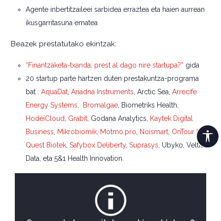
Agente inbertitzaileei sarbidea erraztea eta haien aurrean
ikusgarritasuna ematea
Beazek prestatutako ekintzak:
“Finantzaketa-txanda: prest al dago nire startupa?”
gida
20 startup parte hartzen duten prestakuntza-programa
bat :
AquaDat
,
Ariadna Instruments
, Arctic Sea,
Arrecife
Energy Systems
,
Bromalgae
, Biometriks Health,
HodeiCloud
,
Grabit
, Godana Analytics,
Kaytek Digital
Business
,
Mikrobiomik
,
Motmo.pro
,
Noismart
,
OnTour Up,
Quest Biotek
,
Safybox Deliberty
,
Suprasys
, Ubyko, Veltis
Data, eta 5&1 Health Innovation.