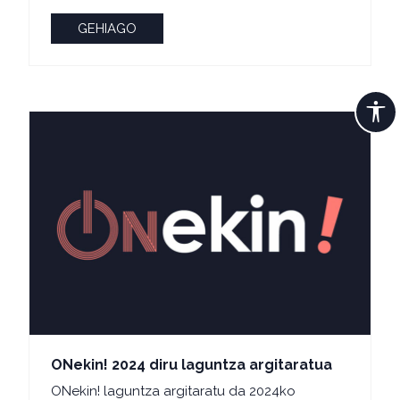
GEHIAGO
ONekin! 2024 diru laguntza argitaratua
ONekin! laguntza argitaratu da 2024ko