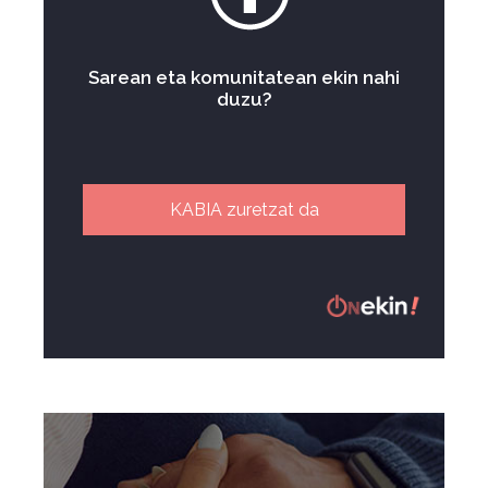
Sarean eta komunitatean ekin nahi
duzu?
KABIA zuretzat da