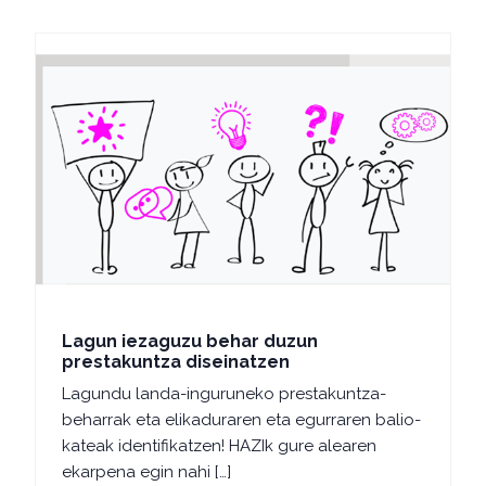
Lagun iezaguzu behar duzun
prestakuntza diseinatzen
Lagundu landa-inguruneko prestakuntza-
beharrak eta elikaduraren eta egurraren balio-
kateak identifikatzen! HAZIk gure alearen
ekarpena egin nahi […]