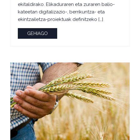
ekitaldirako. Elikaduraren eta zuraren balio-
kateetan digitalizazio-, berrikuntza- eta
ekintzailetza-proiektuak definitzeko […]
GEHIAGO