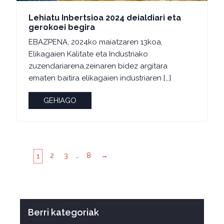
Lehiatu Inbertsioa 2024 deialdiari eta
gerokoei begira
EBAZPENA, 2024ko maiatzaren 13koa,
Elikagaien Kalitate eta Industriako
zuzendariarena,zeinaren bidez argitara
ematen baitira elikagaien industriaren […]
GEHIAGO
2
3
…
8
→
1
Berri kategoriak