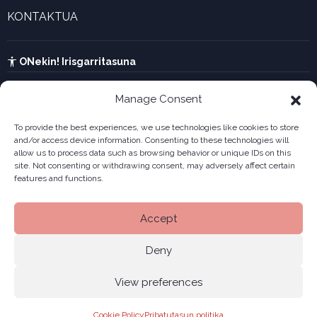
Enpresa berritzaileen galeria
KONTAKTUA
UTA kalkulagailua
Ikusi harremanetarako formularioa
Kabia
ONekin! Irisgarritasuna
Manage Consent
To provide the best experiences, we use technologies like cookies to store
and/or access device information. Consenting to these technologies will
allow us to process data such as browsing behavior or unique IDs on this
site. Not consenting or withdrawing consent, may adversely affect certain
features and functions.
Accept
Deny
View preferences
Legala
Pribatutasun politika
Cookiak
© 2026 ONekin
|
|
|
Cookie Policy
Pribatutasun politika