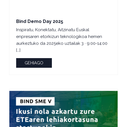
Bind Demo Day 2025
Inspiratu, Konektatu, Aitzinatu Euskal
enpresaren etorkizun teknologikoa hemen
aurkeztuko da 2025eko uztailak 3 · 9:00-14:00
[…]
GEHIAGO