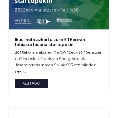
Ikusi nola azkartu zure ETEarean
lehiakortasuna startupekin
2025eko maiatzaren 9a/09:30etik 10:30era Zer
da? Industria, Trantsizio Energetiko eta
Jasangarritasunaren Sailak SPRIren bitartez
ireki […]
GEHIAGO