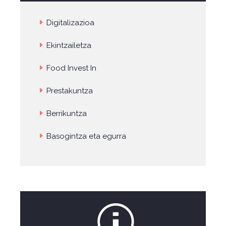
Digitalizazioa
Ekintzailetza
Food Invest In
Prestakuntza
Berrikuntza
Basogintza eta egurra