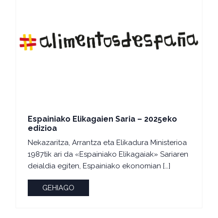
Espainiako Elikagaien Saria – 2025eko
edizioa
Nekazaritza, Arrantza eta Elikadura Ministerioa
1987tik ari da «Espainiako Elikagaiak» Sariaren
deialdia egiten, Espainiako ekonomian […]
GEHIAGO