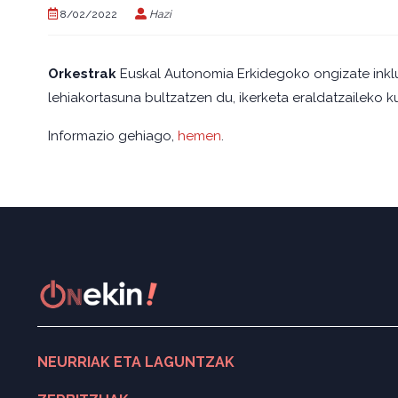
8/02/2022
Hazi
Orkestrak
Euskal Autonomia Erkidegoko ongizate inklu
lehiakortasuna bultzatzen du, ikerketa eraldatzaileko k
Informazio gehiago,
hemen
.
NEURRIAK ETA LAGUNTZAK
Neurri eta laguntza bilatzailea