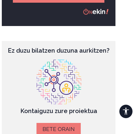
Ez duzu bilatzen duzuna aurkitzen?
Kontaiguzu zure proiektua
BETE ORAIN