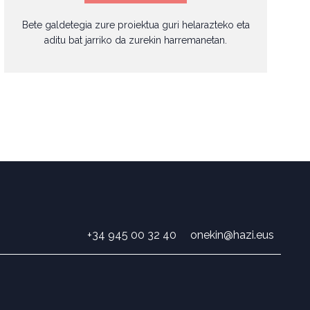
Bete galdetegia zure proiektua guri helarazteko eta
aditu bat jarriko da zurekin harremanetan.
+34 945 00 32 40
onekin@hazi.eus