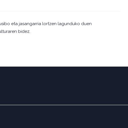
sibo eta jasangarria lortzen lagunduko duen
ulturaren bidez.