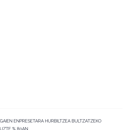
GAIEN ENPRESETARA HURBILTZEA BULTZATZEKO
UZTE % 80AN.