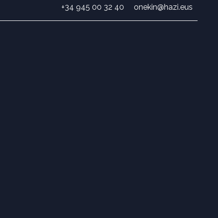
+34 945 00 32 40
onekin@hazi.eus