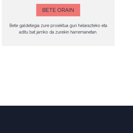
BETE ORAIN
Bete galdetegia zure proiektua guri helarazteko eta
aditu bat jarriko da zurekin harremanetan.