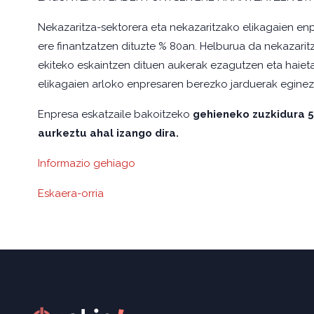
Nekazaritza-sektorera eta nekazaritzako elikagaien en
ere finantzatzen dituzte % 80an. Helburua da nekazari
ekiteko eskaintzen dituen aukerak ezagutzen eta haiet
elikagaien arloko enpresaren berezko jarduerak eginez
Enpresa eskatzaile bakoitzeko
gehieneko zuzkidura 
aurkeztu ahal izango dira.
Informazio gehiago
Eskaera-orria