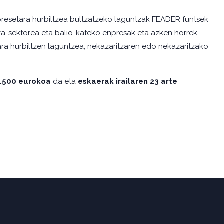
presetara hurbiltzea bultzatzeko laguntzak FEADER funtsek
tza-sektorea eta balio-kateko enpresak eta azken horrek
ara hurbiltzen laguntzea, nekazaritzaren edo nekazaritzako
.
5.500 eurokoa
da eta
eskaerak irailaren 23 arte