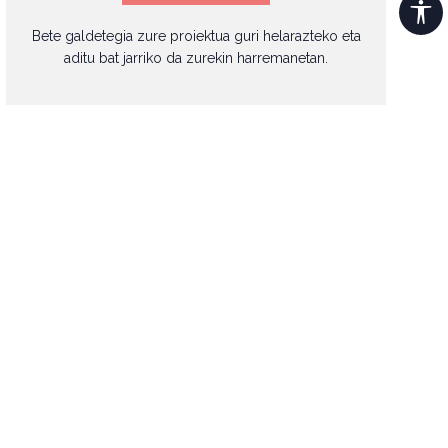
Bete galdetegia zure proiektua guri helarazteko eta
aditu bat jarriko da zurekin harremanetan.