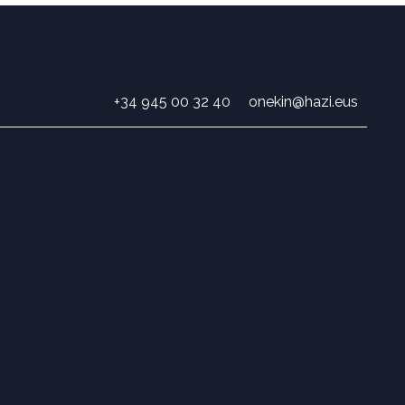
+34 945 00 32 40
onekin@hazi.eus