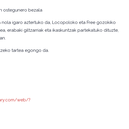
ken ostegunero bezala
era nola igaro aztertuko da, Locopoloko eta Free gozokiko
ea, erabaki giltzarriak eta ikaskuntzak partekatuko dituzte,
an.
tzeko tartea egongo da.
inary.com/web/?