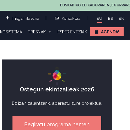
EUSKADIKO ELIKADURAREN, EGURRAREN ETA 
Irisgarritasuna
Kontaktua
EU
ES
EN
KOSISTEMA
TRESNAK
ESPERIENTZIAK
AGENDA!
Ostegun ekintzaileak 2026
Ez izan zalantzarik, aberastu zure proiektua.
Begiratu programa hemen