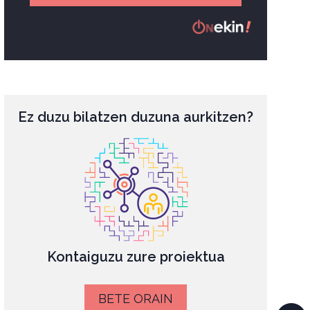
Ez duzu bilatzen duzuna aurkitzen?
Kontaiguzu zure proiektua
BETE ORAIN