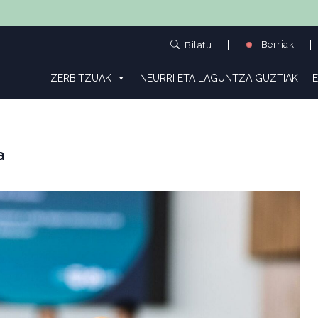
Berriak
Bilatu
ZERBITZUAK
NEURRI ETA LAGUNTZA GUZTIAK
E
a