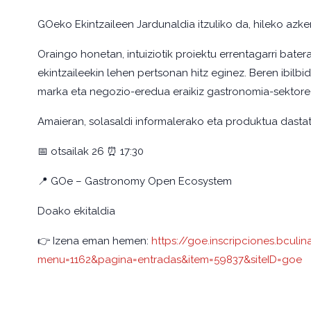
GOeko Ekintzaileen Jardunaldia itzuliko da, hileko az
Oraingo honetan, intuiziotik proiektu errentagarri bat
ekintzaileekin lehen pertsonan hitz eginez. Beren ibilbid
marka eta negozio-eredua eraikiz gastronomia-sektore
Amaieran, solasaldi informalerako eta produktua dasta
📅 otsailak 26 ⏰ 17:30
📍 GOe – Gastronomy Open Ecosystem
Doako ekitaldia
👉 Izena eman hemen:
https://goe.inscripciones.bcul
menu=1162&pagina=entradas&item=59837&siteID=goe