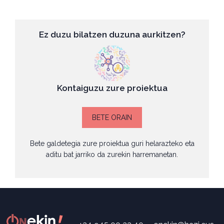
Ez duzu bilatzen duzuna aurkitzen?
Kontaiguzu zure proiektua
BETE ORAIN
Bete galdetegia zure proiektua guri helarazteko eta
aditu bat jarriko da zurekin harremanetan.