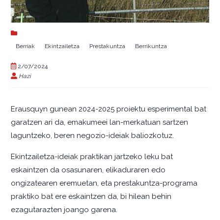
Berriak
Ekintzailetza
Prestakuntza
Berrikuntza
2/07/2024
Hazi
Erausquyn gunean 2024-2025 proiektu esperimental bat
garatzen ari da, emakumeei lan-merkatuan sartzen
laguntzeko, beren negozio-ideiak baliozkotuz.
Ekintzailetza-ideiak praktikan jartzeko leku bat
eskaintzen da osasunaren, elikaduraren edo
ongizatearen eremuetan, eta prestakuntza-programa
praktiko bat ere eskaintzen da, bi hilean behin
ezagutarazten joango garena.