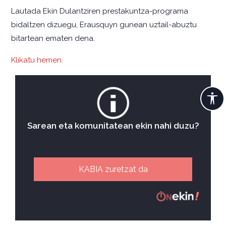
Lautada Ekin Dulantziren prestakuntza-programa
bidaltzen dizuegu, Erausquyn gunean uztail-abuztu
bitartean ematen dena.
Klikatu hemen.
Sarean eta komunitatean ekin nahi duzu?
KABIA zuretzat da