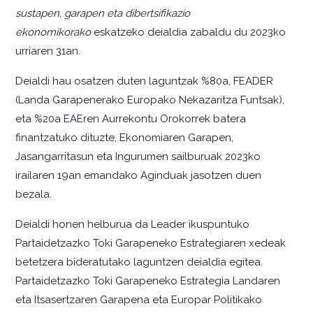
sustapen, garapen eta dibertsifikazio
ekonomikorako
eskatzeko deialdia zabaldu du 2023ko
urriaren 31an.
Deialdi hau osatzen duten laguntzak %80a, FEADER
(Landa Garapenerako Europako Nekazaritza Funtsak),
eta %20a EAEren Aurrekontu Orokorrek batera
finantzatuko dituzte, Ekonomiaren Garapen,
Jasangarritasun eta Ingurumen sailburuak 2023ko
irailaren 19an emandako Aginduak jasotzen duen
bezala.
Deialdi honen helburua da Leader ikuspuntuko
Partaidetzazko Toki Garapeneko Estrategiaren xedeak
betetzera bideratutako laguntzen deialdia egitea.
Partaidetzazko Toki Garapeneko Estrategia Landaren
eta Itsasertzaren Garapena eta Europar Politikako