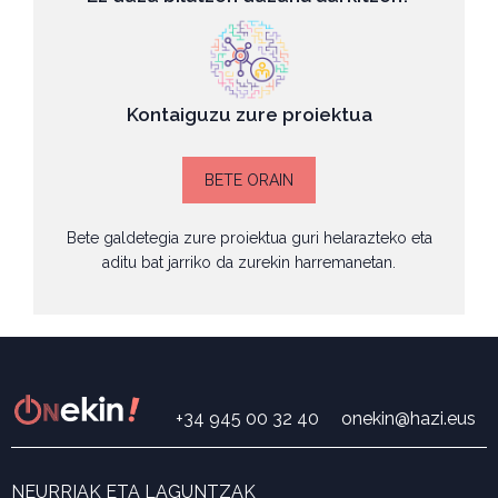
Kontaiguzu zure proiektua
BETE ORAIN
Bete galdetegia zure proiektua guri helarazteko eta
aditu bat jarriko da zurekin harremanetan.
+34 945 00 32 40
onekin@hazi.eus
NEURRIAK ETA LAGUNTZAK