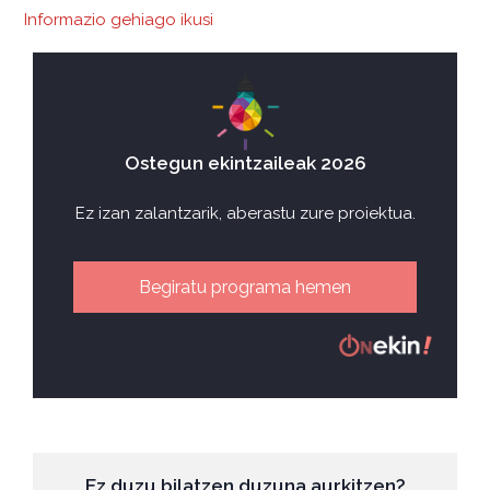
Informazio gehiago ikusi
Ostegun ekintzaileak 2026
Ez izan zalantzarik, aberastu zure proiektua.
Begiratu programa hemen
Ez duzu bilatzen duzuna aurkitzen?