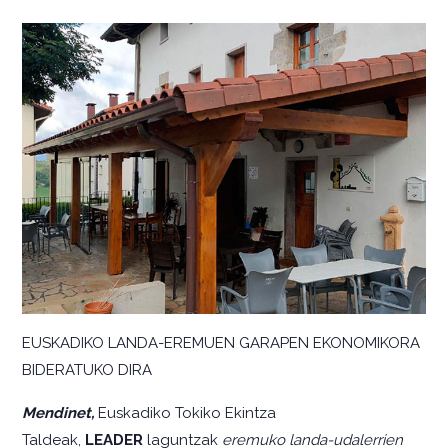
EUSKADIKO LANDA-EREMUEN GARAPEN EKONOMIKORA
BIDERATUKO DIRA
Mendinet,
Euskadiko Tokiko Ekintza
Taldeak,
LEADER
laguntzak
eremuko landa-udalerrien