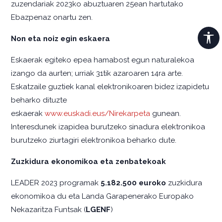
zuzendariak 2023ko abuztuaren 25ean hartutako
Ebazpenaz onartu zen.
Non eta noiz egin eskaera
Eskaerak egiteko epea hamabost egun naturalekoa
izango da aurten; urriak 31tik azaroaren 14ra arte.
Eskatzaile guztiek kanal elektronikoaren bidez izapidetu
beharko dituzte
eskaerak
www.euskadi.eus/Nirekarpeta
gunean.
Interesdunek izapidea burutzeko sinadura elektronikoa
burutzeko ziurtagiri elektronikoa beharko dute.
Zuzkidura ekonomikoa eta zenbatekoak
LEADER 2023 programak
5.182.500
euroko
zuzkidura
ekonomikoa du eta Landa Garapenerako Europako
Nekazaritza Funtsak (
LGENF
)