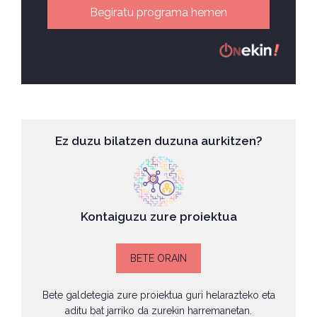
Begiratu programa hemen
Ez duzu bilatzen duzuna aurkitzen?
Kontaiguzu zure proiektua
BETE ORAIN
Bete galdetegia zure proiektua guri helarazteko eta
aditu bat jarriko da zurekin harremanetan.