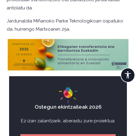
antolatu da.
Jardunaldia Miñanoko Parke Teknologikoan ospatuko
da, hurrengo Martxoaren 25a.
Ostegun ekintzaileak 2026
Ez izan zalantzarik, aberastu zure proiektua.