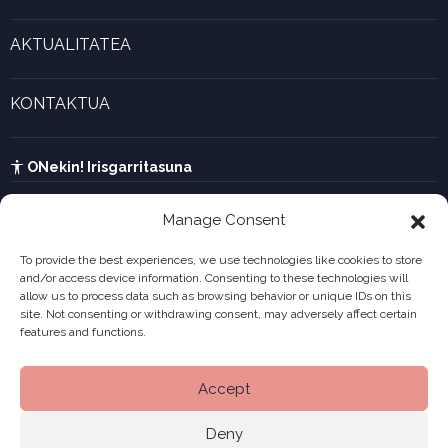
Marjina kalkulagailua
Esperientzia bizigarriak
Gaztenek Araba kalkulagailua
AKTUALITATEA
Forma juridikoak
Aktualitatea eta azken berriak
Enpresa berritzaileen galeria
KONTAKTUA
UTA kalkulagailua
Ikusi harremanetarako formularioa
Kabia
ONekin! Irisgarritasuna
Manage Consent
To provide the best experiences, we use technologies like cookies to store
and/or access device information. Consenting to these technologies will
allow us to process data such as browsing behavior or unique IDs on this
site. Not consenting or withdrawing consent, may adversely affect certain
features and functions.
Accept
Deny