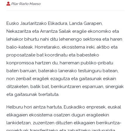
Pilar Riaño Maeso
Eusko Jaurlaritzako ­Elikadura, Landa Garapen,
Nekazaritza eta Arrantza Sailak eragile ekonomiko eta
lehiakor bihurtu nahi ditu lehenengo sektorea eta haren
balio-kateak. Horretarako, ekosistema ireki, aktibo eta
proposatzaile bat koordinatu eta babesteko
konpromisoa hartzen du, harreman publiko-pribatu
baten barruan, baterako lanerako testuinguru batean,
non zenbait eragilek ezagutza eta gaitasunak eskain
ditzaketen, batik bat, berrikuntzaren esparruan, sinergiak
eta gaitasunak txertatuta.
Helburu hori aintza hartuta, Euskadiko enpresek, euskal
elikagaien ekosistema osatzen dugun eragileekin
lankidetzan, zuzentzen dituzten elikagaien berrikuntza-
proiektuak transferitzeko eta zabaltzeko jardunaldia