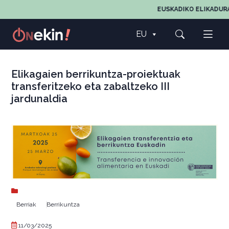
EUSKADIKO ELIKADURA
EU
Elikagaien berrikuntza-proiektuak
transferitzeko eta zabaltzeko III
jardunaldia
Berriak
Berrikuntza
11/03/2025