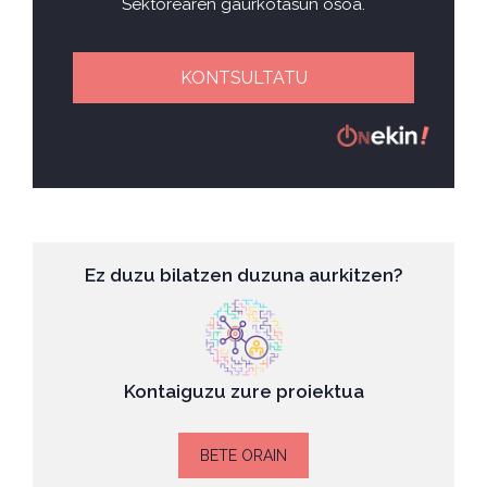
Sektorearen gaurkotasun osoa.
KONTSULTATU
Ez duzu bilatzen duzuna aurkitzen?
Kontaiguzu zure proiektua
BETE ORAIN