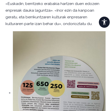
«Euskadin, berritzeko erabakia hartzen duen edozein
enpresak dauka laguntza». «Inor ezin da kanpoan
geratu, eta berrikuntzaren kulturak enpresaren
kulturaren parte izan behar du», ondorioztatu du.