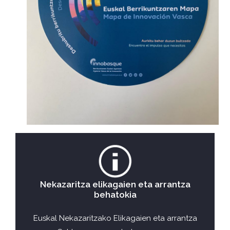
Nekazaritza elikagaien eta arrantza
behatokia
Euskal Nekazaritzako Elikagaien eta arrantza