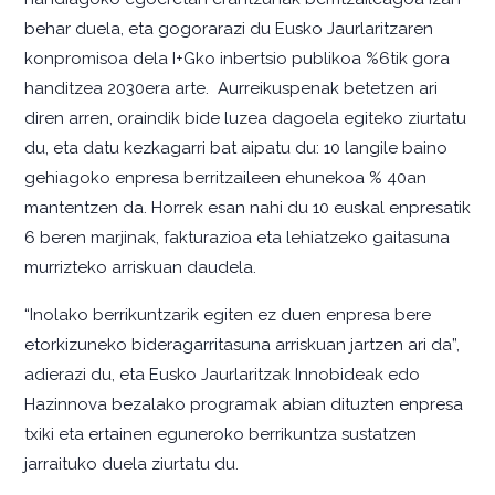
behar duela, eta gogorarazi du Eusko Jaurlaritzaren
konpromisoa dela I+Gko inbertsio publikoa %6tik gora
handitzea 2030era arte. Aurreikuspenak betetzen ari
diren arren, oraindik bide luzea dagoela egiteko ziurtatu
du, eta datu kezkagarri bat aipatu du: 10 langile baino
gehiagoko enpresa berritzaileen ehunekoa % 40an
mantentzen da. Horrek esan nahi du 10 euskal enpresatik
6 beren marjinak, fakturazioa eta lehiatzeko gaitasuna
murrizteko arriskuan daudela.
“Inolako berrikuntzarik egiten ez duen enpresa bere
etorkizuneko bideragarritasuna arriskuan jartzen ari da”,
adierazi du, eta Eusko Jaurlaritzak Innobideak edo
Hazinnova bezalako programak abian dituzten enpresa
txiki eta ertainen eguneroko berrikuntza sustatzen
jarraituko duela ziurtatu du.