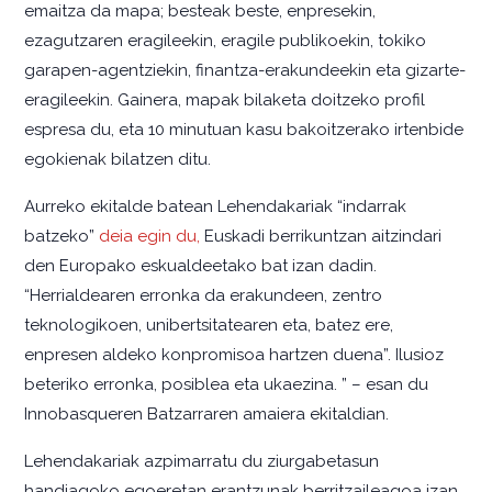
emaitza da mapa; besteak beste, enpresekin,
ezagutzaren eragileekin, eragile publikoekin, tokiko
garapen-agentziekin, finantza-erakundeekin eta gizarte-
eragileekin. Gainera, mapak bilaketa doitzeko profil
espresa du, eta 10 minutuan kasu bakoitzerako irtenbide
egokienak bilatzen ditu.
Aurreko ekitalde batean Lehendakariak “indarrak
batzeko”
deia egin du,
Euskadi berrikuntzan aitzindari
den Europako eskualdeetako bat izan dadin.
“Herrialdearen erronka da erakundeen, zentro
teknologikoen, unibertsitatearen eta, batez ere,
enpresen aldeko konpromisoa hartzen duena”. Ilusioz
beteriko erronka, posiblea eta ukaezina. ” – esan du
Innobasqueren Batzarraren amaiera ekitaldian.
Lehendakariak azpimarratu du ziurgabetasun
handiagoko egoeretan erantzunak berritzaileagoa izan