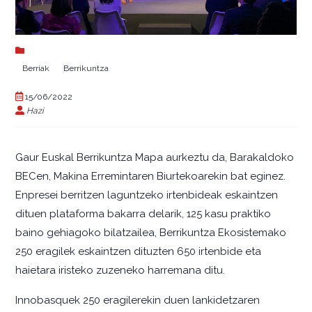
Berriak
Berrikuntza
15/06/2022
Hazi
Gaur Euskal Berrikuntza Mapa aurkeztu da, Barakaldoko
BECen, Makina Erremintaren Biurtekoarekin bat eginez.
Enpresei berritzen laguntzeko irtenbideak eskaintzen
dituen plataforma bakarra delarik, 125 kasu praktiko
baino gehiagoko bilatzailea, Berrikuntza Ekosistemako
250 eragilek eskaintzen dituzten 650 irtenbide eta
haietara iristeko zuzeneko harremana ditu.
Innobasquek 250 eragilerekin duen lankidetzaren