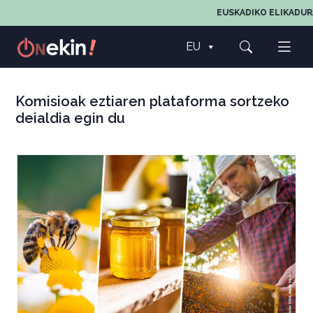
EUSKADIKO ELIKADUR
EU
Komisioak eztiaren plataforma sortzeko
deialdia egin du