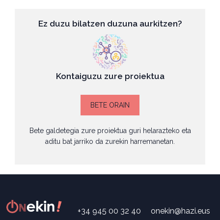
Ez duzu bilatzen duzuna aurkitzen?
Kontaiguzu zure proiektua
BETE ORAIN
Bete galdetegia zure proiektua guri helarazteko eta
aditu bat jarriko da zurekin harremanetan.
+34 945 00 32 40
onekin@hazi.eus