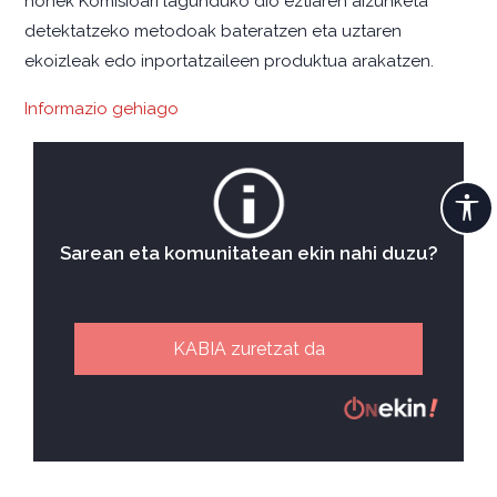
honek Komisioari lagunduko dio eztiaren aizunketa
detektatzeko metodoak bateratzen eta uztaren
ekoizleak edo inportatzaileen produktua arakatzen.
Informazio gehiago
Sarean eta komunitatean ekin nahi duzu?
KABIA zuretzat da