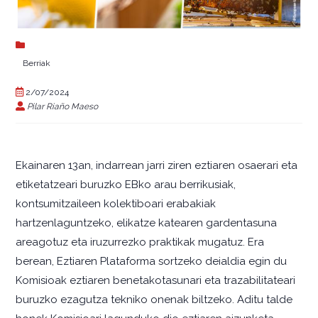
Berriak
2/07/2024
Pilar Riaño Maeso
Ekainaren 13an, indarrean jarri ziren eztiaren osaerari eta
etiketatzeari buruzko EBko arau berrikusiak,
kontsumitzaileen kolektiboari erabakiak
hartzenlaguntzeko, elikatze katearen gardentasuna
areagotuz eta iruzurrezko praktikak mugatuz. Era
berean, Eztiaren Plataforma sortzeko deialdia egin du
Komisioak eztiaren benetakotasunari eta trazabilitateari
buruzko ezagutza tekniko onenak biltzeko. Aditu talde