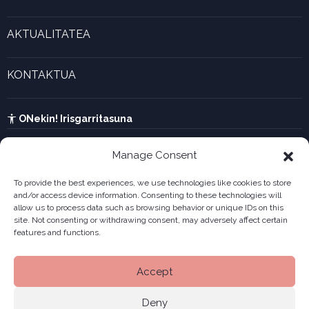
Marjina kalkulagailua
Esperientzia bizigarriak
Gaztenek Araba kalkulagailua
AKTUALITATEA
Forma juridikoak
Aktualitatea eta azken berriak
Enpresa berritzaileen galeria
KONTAKTUA
UTA kalkulagailua
Ikusi harremanetarako formularioa
Kabia
ONekin! Irisgarritasuna
Manage Consent
To provide the best experiences, we use technologies like cookies to store
and/or access device information. Consenting to these technologies will
allow us to process data such as browsing behavior or unique IDs on this
site. Not consenting or withdrawing consent, may adversely affect certain
features and functions.
Accept
Deny