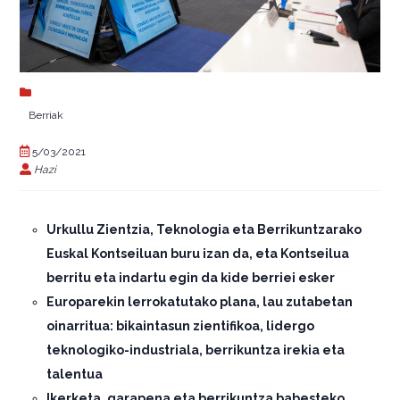
Berriak
5/03/2021
Hazi
Urkullu Zientzia, Teknologia eta Berrikuntzarako
Euskal Kontseiluan buru izan da, eta Kontseilua
berritu eta indartu egin da kide berriei esker
Europarekin lerrokatutako plana, lau zutabetan
oinarritua: bikaintasun zientifikoa, lidergo
teknologiko-industriala, berrikuntza irekia eta
talentua
Ikerketa, garapena eta berrikuntza babesteko