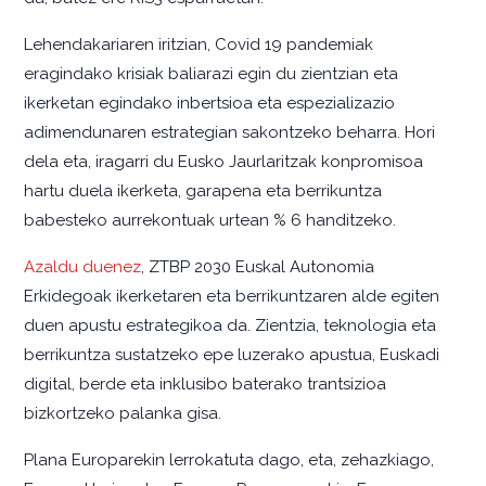
Lehendakariaren iritzian, Covid 19 pandemiak
eragindako krisiak baliarazi egin du zientzian eta
ikerketan egindako inbertsioa eta espezializazio
adimendunaren estrategian sakontzeko beharra. Hori
dela eta, iragarri du Eusko Jaurlaritzak konpromisoa
hartu duela ikerketa, garapena eta berrikuntza
babesteko aurrekontuak urtean % 6 handitzeko.
Azaldu duenez
, ZTBP 2030 Euskal Autonomia
Erkidegoak ikerketaren eta berrikuntzaren alde egiten
duen apustu estrategikoa da. Zientzia, teknologia eta
berrikuntza sustatzeko epe luzerako apustua, Euskadi
digital, berde eta inklusibo baterako trantsizioa
bizkortzeko palanka gisa.
Plana Europarekin lerrokatuta dago, eta, zehazkiago,