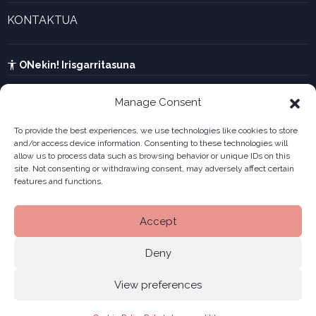
Enpresa berritzaileen galeria
KONTAKTUA
UTA kalkulagailua
Ikusi harremanetarako formularioa
Kabia
ONekin! Irisgarritasuna
Manage Consent
To provide the best experiences, we use technologies like cookies to store
and/or access device information. Consenting to these technologies will
allow us to process data such as browsing behavior or unique IDs on this
site. Not consenting or withdrawing consent, may adversely affect certain
features and functions.
Accept
Deny
View preferences
Legala
Pribatutasun politika
Cookiak
© 2026 ONekin
|
|
|