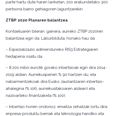
parte hartu dute haren lanketan, 200 erakundetako 300
pertsona baino gehiagoren laguntzarekin.
ZTBP 2020 Planaren balantzea
Kontseiluaren bileran, gainera, aurreko ZTBP 2020ren
balantzea egin da. Laburbilduta, honako hau da:
– Espezializazio adimenduneko RIS3 Estrategiaren
hedapena osatu da.
– 8.200 milioi eurotik gorako inbertsioak egin dira 2014-
2019 aldian. Aurreikuspenen % 90 hartzen du, eta
nabarmentzekoak dira Eusko Jaurlaritzaren inbertsio-
ahalegina (% 106, aurreikusitakoaren aldean) eta
nazioarteko finantzaketa (% 100).
– Inbertsio horien ondorioz, emaitza zehatzak lortu dira:
enpresa-produktu berriak eta teknologia handiko eta