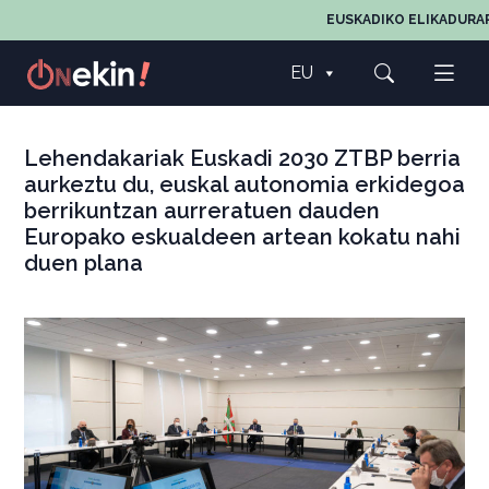
EUSKADIKO ELIKADURAREN
EU
Lehendakariak Euskadi 2030 ZTBP berria
aurkeztu du, euskal autonomia erkidegoa
berrikuntzan aurreratuen dauden
Europako eskualdeen artean kokatu nahi
duen plana