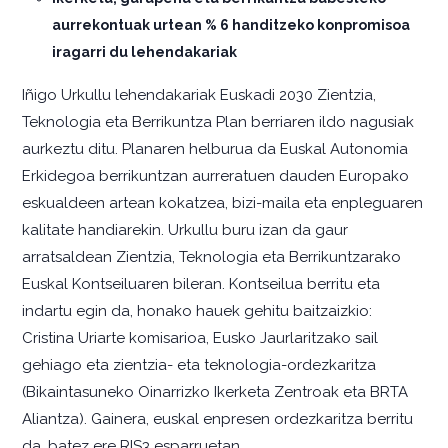
aurrekontuak urtean % 6 handitzeko konpromisoa
iragarri du lehendakariak
Iñigo Urkullu lehendakariak Euskadi 2030 Zientzia,
Teknologia eta Berrikuntza Plan berriaren ildo nagusiak
aurkeztu ditu. Planaren helburua da Euskal Autonomia
Erkidegoa berrikuntzan aurreratuen dauden Europako
eskualdeen artean kokatzea, bizi-maila eta enpleguaren
kalitate handiarekin. Urkullu buru izan da gaur
arratsaldean Zientzia, Teknologia eta Berrikuntzarako
Euskal Kontseiluaren bileran. Kontseilua berritu eta
indartu egin da, honako hauek gehitu baitzaizkio:
Cristina Uriarte komisarioa, Eusko Jaurlaritzako sail
gehiago eta zientzia- eta teknologia-ordezkaritza
(Bikaintasuneko Oinarrizko Ikerketa Zentroak eta BRTA
Aliantza). Gainera, euskal enpresen ordezkaritza berritu
da, batez ere RIS3 esparruetan.