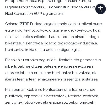
Europa Horizontea Esparru Programarekin, Europa
Digitala Programarekin, Europako Itun Berdearekin eta
Next Generation EU Programarekin.
Gainera, ZTBP Euskadi 2030ek trantsizio hirukoitzari aurre
egiten dio: teknologiko-digitala; energetiko-ekologikoa;
eta soziala eta sanitarioa. Lau zutabetan oinarritu dago:
bikaintasun zientifikoa, lidergo teknologiko-industriala,
berrikuntza irekia eta talentua, erdigune gisa.
Planak hiru erronka nagusi ditu: ikerketa eta garapeneko
inbertsioak handitzea, batez ere enpresa-sektorean;
enpresa txiki eta ertainetan berrikuntza bultzatzea; eta
ikertzaileen artean emakumearen presentzia sustatzea.
Plan berrian, Gobernu Kontseiluan onartua, erakunde
publikoek, enpresek, unibertsitateek, ikerketa-zentroek,
zentro teknologikoek eta eragile sozioekonomikoek