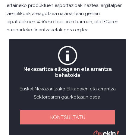
ertaineko produktuen esportazioak haztea; argitalpen
zientifikoak areagotzea nazioartean gehien
aipatutakoen % 10eko top-aren barruan; eta I+Garen
nazioarteko finantzaketak gora egitea.
Nekazaritza elikagaien eta arrantza
behatokia
Euskal Nekazaritzako Elikagaien eta arrantza
Sektorearen gaurkotasun osoa.
KONTSULTATU