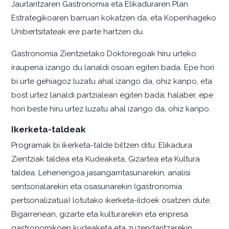
Jaurlaritzaren Gastronomia eta Elikaduraren Plan
Estrategikoaren barruan kokatzen da, eta Kopenhageko
Unibertsitateak ere parte hartzen du.
Gastronomia Zientzietako Doktoregoak hiru urteko
iraupena izango du lanaldi osoan egiten bada. Epe hori
bi urte gehiagoz luzatu ahal izango da, ohiz kanpo, eta
bost urtez lanaldi partzialean egiten bada; halaber, epe
hori beste hiru urtez luzatu ahal izango da, ohiz kanpo.
Ikerketa-taldeak
Programak bi ikerketa-talde biltzen ditu: Elikadura
Zientziak taldea eta Kudeaketa, Gizartea eta Kultura
taldea. Lehenengoa jasangarritasunarekin, analisi
sentsorialarekin eta osasunarekin (gastronomia
pertsonalizatua) lotutako ikerketa-ildoek osatzen dute.
Bigarrenean, gizarte eta kulturarekin eta enpresa
gastronomikoen kudeaketa eta zuzendaritzarekin