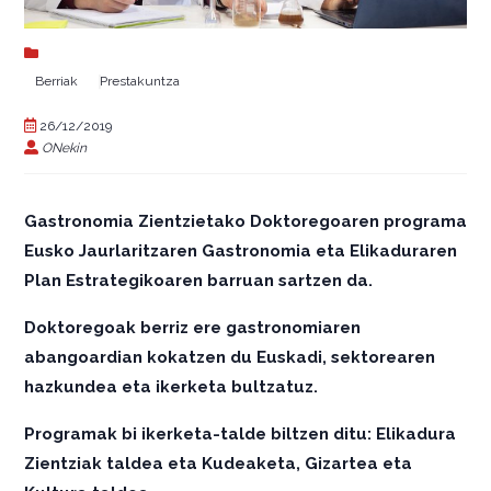
Berriak
Prestakuntza
26/12/2019
ONekin
Gastronomia Zientzietako Doktoregoaren programa
Eusko Jaurlaritzaren Gastronomia eta Elikaduraren
Plan Estrategikoaren barruan sartzen da.
Doktoregoak berriz ere gastronomiaren
abangoardian kokatzen du Euskadi, sektorearen
hazkundea eta ikerketa bultzatuz.
Programak bi ikerketa-talde biltzen ditu: Elikadura
Zientziak taldea eta Kudeaketa, Gizartea eta