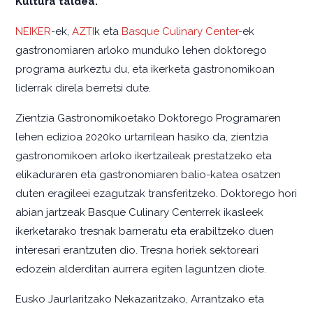
Kultura taldea.
NEIKER
-ek,
AZTI
k eta
Basque Culinary Center
-ek
gastronomiaren arloko munduko lehen doktorego
programa aurkeztu du, eta ikerketa gastronomikoan
liderrak direla berretsi dute.
Zientzia Gastronomikoetako Doktorego Programaren
lehen edizioa 2020ko urtarrilean hasiko da, zientzia
gastronomikoen arloko ikertzaileak prestatzeko eta
elikaduraren eta gastronomiaren balio-katea osatzen
duten eragileei ezagutzak transferitzeko. Doktorego hori
abian jartzeak Basque Culinary Centerrek ikasleek
ikerketarako tresnak barneratu eta erabiltzeko duen
interesari erantzuten dio. Tresna horiek sektoreari
edozein alderditan aurrera egiten laguntzen diote.
Eusko Jaurlaritzako Nekazaritzako, Arrantzako eta