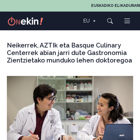
EUSKADIKO ELIKADURAREN,
EU
Neikerrek, AZTIk eta Basque Culinary
Centerrek abian jarri dute Gastronomia
Zientzietako munduko lehen doktoregoa