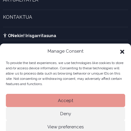
Forma juridikoak
Aktualitatea eta azken berriak
Enpresa berritzaileen galeria
KONTAKTUA
UTA kalkulagailua
Ikusi harremanetarako formularioa
Kabia
ONekin! Irisgarritasuna
Manage Consent
To provide the best experiences, we use technologies like cookies to store
and/or access device information. Consenting to these technologies will
allow us to process data such as browsing behavior or unique IDs on this
site. Not consenting or withdrawing consent, may adversely affect certain
features and functions.
Accept
Deny
View preferences