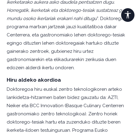
ikerketarako aukera asko daudela pentsatzen dugu.
Horregatik, ikerketak eta doktorego-tesiak sustatzeaz gain,
mundu osoko ikerlariak erakarri nahi ditugu
”. Doktorego-
programa martxan jartzeak jauzi kualitatiboa dakar
Centerrera, eta gastronomiako lehen doktorego-tesiak
egingo dituzten lehen doktoregaiak hartuko dituzte
gainerako zentroek, gutxienez hiru urtez
gastronomiarekin eta elikadurarekin zerikusia duen
edozein alderdi ikertu ondoren.
Hiru aldeko akordioa
Doktoregoa hiru euskal zentro teknologikoren arteko
lankidetza-hitzarmen baten bidez gauzatu da: AZTI,
Neiker eta BCC Innovation (Basque Culinary Centerren
gastronomiako zentro teknologikoa). Zentro horiek
doktorego-tesiak hartu eta zuzenduko dituzte beren
ikerketa-ildoen testuinguruan. Programa Eusko