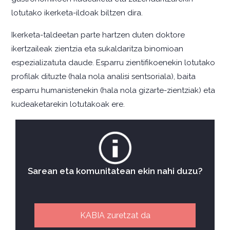
lotutako ikerketa-ildoak biltzen dira.
Ikerketa-taldeetan parte hartzen duten doktore
ikertzaileak zientzia eta sukaldaritza binomioan
espezializatuta daude. Esparru zientifikoenekin lotutako
profilak dituzte (hala nola analisi sentsoriala), baita
esparru humanistenekin (hala nola gizarte-zientziak) eta
kudeaketarekin lotutakoak ere.
Sarean eta komunitatean ekin nahi duzu?
KABIA zuretzat da