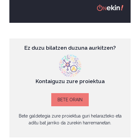
Ez duzu bilatzen duzuna aurkitzen?
Kontaiguzu zure proiektua
BETE ORAIN
Bete galdetegia zure proiektua guri helarazteko eta
aditu bat jarriko da zurekin harremanetan.