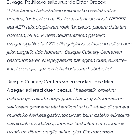
Elikagai Politikako sailburuorde Bittor Orozek:
“
Elikaduraren balio-katean kalitatezko prestakuntza
ematea, funtsezkoa da Eusko Jaurlaritzarentzat. NEIKER
eta AZTI teknologia-zentroek funtsezko papera dute lan
horretan; NEIKER bere nekazaritzaren gaineko
ezagutzagatik eta AZTI elikagaigintza sektorean aditua den
jakintzagatik. Ildo horretan, Basque Culinary Centerren
gastronomiaren ikuspegiarekin bat egiten dute, elikatze-
kateko eragile guztien lehiakortasuna hobetzeko
.”
Basque Culinary Centerreko zuzendari Joxe Mari
Aizegak adierazi duen bezala, “
hasieratik, proiektu
traktore gisa aitortu dugu geure burua; gastronomiaren
sektorean garapena eta berrikuntza bultzatuko dituen eta
munduko ikerketa gastronomikoan buru izateko elikadura,
sukaldaritza, zerbitzua, enpresa-kudeaketa eta zientziak
uztartzen dituen eragile aktibo gisa. Gastronomian