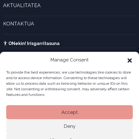
Gaztenek Araba kalkulagailua
AKTUALITATEA
Forma juridikoak
Aktualitatea eta azken berriak
Enpresa berritzaileen galeria
KONTAKTUA
UTA kalkulagailua
Ikusi harremanetarako formularioa
Kabia
ONekin! Irisgarritasuna
Manage Consent
To provide the best experiences, we use technologies like cookies to store
and/or access device information. Consenting to these technologies will
allow us to process data such as browsing behavior or unique IDs on this
site. Not consenting or withdrawing consent, may adversely affect certain
features and functions.
Accept
Deny