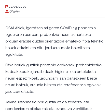
22/04/2020
ONekin
OSALANek, igarotzen ari garen COVID-19 pandemia-
egoeraren aurrean, prebentzio-neurriak hartzeko
orduan eragile guztiei orientazioa emateko, fitxa tekniko
hauek eskaintzen ditu, jarduera-mota bakoitzera
egokituta.
Fitxa horiek guztiek printzipio orokorrak, prebentziozko
kudeaketarako jarraibideak, higiene- eta antolaketa-
neurri espezifikoak, lagungarri izan daitezkeen beste
neurri batzuk, araudia biltzea eta erreferentzia egokiak
jasotzen dituzte.
Jakina, informazio hori guztia ez da zehatza, eta
pandemiaren bilakaerak eta ezagutza zientifikoak