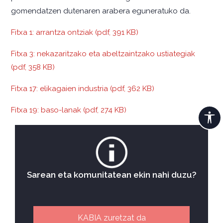
gomendatzen dutenaren arabera eguneratuko da.
Fitxa 1: arrantza ontziak (pdf, 391 KB)
Fitxa 3: nekazaritzako eta abeltzaintzako ustiategiak
(pdf, 358 KB)
Fitxa 17: elikagaien industria (pdf, 362 KB)
Fitxa 19: baso-lanak (pdf, 274 KB)
Sarean eta komunitatean ekin nahi duzu?
KABIA zuretzat da