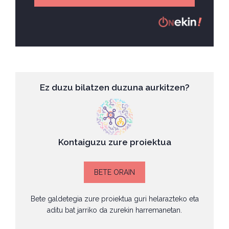
Ez duzu bilatzen duzuna aurkitzen?
Kontaiguzu zure proiektua
BETE ORAIN
Bete galdetegia zure proiektua guri helarazteko eta
aditu bat jarriko da zurekin harremanetan.