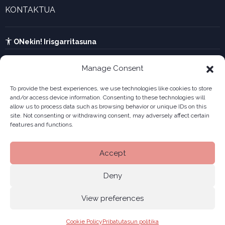
Enpresa berritzaileen galeria
KONTAKTUA
UTA kalkulagailua
Ikusi harremanetarako formularioa
Kabia
ONekin! Irisgarritasuna
Manage Consent
To provide the best experiences, we use technologies like cookies to store
and/or access device information. Consenting to these technologies will
allow us to process data such as browsing behavior or unique IDs on this
site. Not consenting or withdrawing consent, may adversely affect certain
features and functions.
Accept
Deny
View preferences
Legala
Pribatutasun politika
Cookiak
© 2026 ONekin
|
|
|
Cookie Policy
Pribatutasun politika