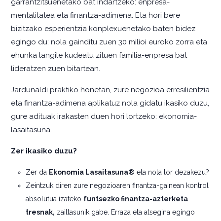
garrantzitsuenetako bat indartzeko: enpresa-
mentalitatea eta finantza-adimena. Eta hori bere
bizitzako esperientzia konplexuenetako baten bidez
egingo du: nola gainditu zuen 30 milioi euroko zorra eta
ehunka langile kudeatu zituen familia-enpresa bat
lideratzen zuen bitartean.
Jardunaldi praktiko honetan, zure negozioa erresilientzia
eta finantza-adimena aplikatuz nola gidatu ikasiko duzu,
gure adituak irakasten duen hori lortzeko: ekonomia-
lasaitasuna.
Zer ikasiko duzu?
Zer da
Ekonomia Lasaitasuna®
eta nola lor dezakezu?
Zeintzuk diren zure negozioaren finantza-gainean kontrol
absolutua izateko
funtsezko finantza-azterketa
tresnak,
zailtasunik gabe. Erraza eta atsegina egingo