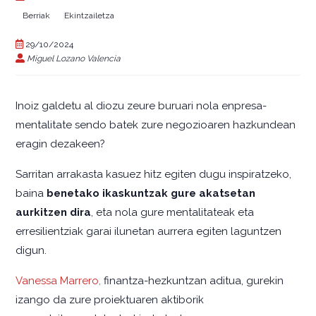
Berriak
Ekintzailetza
29/10/2024
Miguel Lozano Valencia
Inoiz galdetu al diozu zeure buruari nola enpresa-
mentalitate sendo batek zure negozioaren hazkundean
eragin dezakeen?
Sarritan arrakasta kasuez hitz egiten dugu inspiratzeko,
baina
benetako ikaskuntzak gure akatsetan
aurkitzen dira
, eta nola gure mentalitateak eta
erresilientziak garai ilunetan aurrera egiten laguntzen
digun.
Vanessa Marrero,
finantza-hezkuntzan aditua, gurekin
izango da zure proiektuaren aktiborik