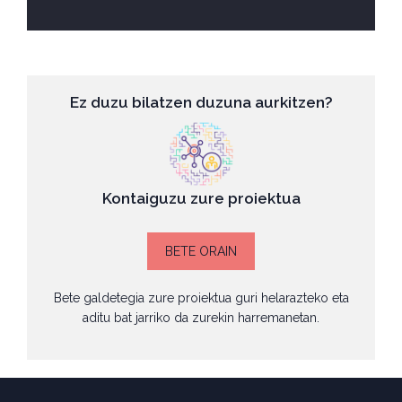
Ez duzu bilatzen duzuna aurkitzen?
Kontaiguzu zure proiektua
BETE ORAIN
Bete galdetegia zure proiektua guri helarazteko eta
aditu bat jarriko da zurekin harremanetan.