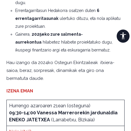
dugu.
Errentagarritasun Hedakorra osatzen duten
6
errentagarritasunak
ulertuko dituzu, eta nola aplikatu
zure proiektuan.
Gainera,
2025eko zure salmenta-
aurrekontua
hilabetez hilabete proiektatuko dugu,
ikuspegi finantzario argi eta eskuragarria bermatuz.
Hau izango da 2024ko Ostegun Ekintzaileak itxiera-
saioa, beraz, sorpresak, dinamikak eta giro ona
bermatuta daude.
IZENA EMAN
Hurrengo azaroaren 21ean (osteguna)
09:30-14:00 Vanessa Marrerorekin jardunaldia
ENEKO JATETXEA
(Larrabetxu, Bizkaia)