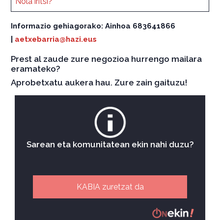
Nola iritsi?
Informazio gehiagorako: Ainhoa
683641866
|
aetxebarria@hazi.eus
Prest al zaude zure negozioa hurrengo mailara
eramateko?
Aprobetxatu aukera hau. Zure zain gaituzu!
Sarean eta komunitatean ekin nahi duzu?
KABIA zuretzat da