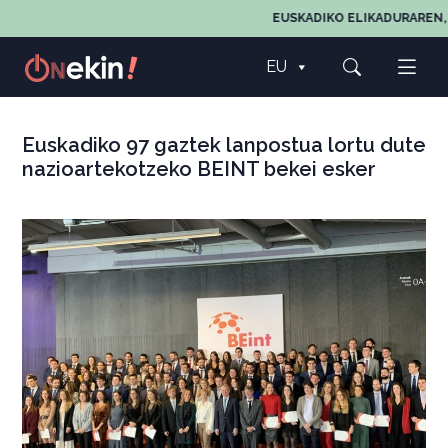
EUSKADIKO ELIKADURAREN, 
EU
Euskadiko 97 gaztek lanpostua lortu dute
nazioartekotzeko BEINT bekei esker