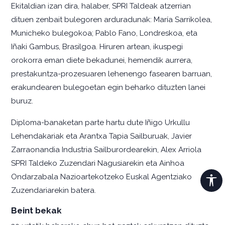
Ekitaldian izan dira, halaber, SPRI Taldeak atzerrian
dituen zenbait bulegoren arduradunak: María Sarrikolea,
Municheko bulegokoa; Pablo Fano, Londreskoa, eta
Iñaki Gambus, Brasilgoa. Hiruren artean, ikuspegi
orokorra eman diete bekadunei, hemendik aurrera,
prestakuntza-prozesuaren lehenengo fasearen barruan,
erakundearen bulegoetan egin beharko dituzten lanei
buruz.
Diploma-banaketan parte hartu dute Iñigo Urkullu
Lehendakariak eta Arantxa Tapia Sailburuak, Javier
Zarraonandia Industria Sailburordearekin, Alex Arriola
SPRI Taldeko Zuzendari Nagusiarekin eta Ainhoa
Ondarzabala Nazioartekotzeko Euskal Agentziako
Zuzendariarekin batera.
Beint bekak