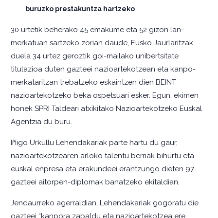
buruzko prestakuntza hartzeko
30 urtetik beherako 45 emakume eta 52 gizon lan-
merkatuan sartzeko zorian daude, Eusko Jaurlaritzak
duela 34 urtez geroztik goi-mailako unibertsitate
titulazioa duten gazteei nazioartekotzean eta kanpo-
merkataritzan trebatzeko eskaintzen dien BEINT
nazioartekotzeko beka ospetsuari esker. Egun, ekimen
honek SPRI Taldeari atxikitako Nazioartekotzeko Euskal
Agentzia du buru.
Iñigo Urkullu Lehendakariak parte hartu du gaur,
nazioartekotzearen arloko talentu berriak bihurtu eta
euskal enpresa eta erakundeei erantzungo dieten 97
gazteei aitorpen-diplomak banatzeko ekitaldian.
Jendaurreko agerraldian, Lehendakariak gogoratu die
gazteei “kanpora zabaldu eta nazioartekotzea ere