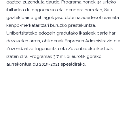
gazteei zuzenduta daude. Programa honek 34 urteko
ibilbidea du dagoeneko eta, denbora horretan, 800
gaztek baino gehiagok jaso dute nazioartekotzeari eta
kanpo-merkataritzari buruzko prestakuntza.
Unibertsitateko edozein gradutako ikasleek parte har
dezaketen arren, ohikoenak Enpresen Administrazio eta
Zuzendaritza, Ingeniaritza eta Zuzenbideko ikasleak
izaten dira. Programak 3,7 milioi eurotik gorako
aurrekontua du 2019-2021 epealdirako.