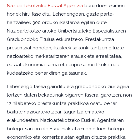
Nazioartekotzeko Euskal Agentzia
buru duen ekimen
honek hiru fase ditu. Lehenengoan, gazte parte-
hartzaileek 300 orduko ikastaroa egiten dute
Nazioartekotze arloko Unibertsitateko Espezialistaren
Graduondoko Titulua eskuratzeko. Prestakuntza
presentzial honetan, ikasleek sakonki lantzen dituzte
nazioarteko merkataritzaren arauak eta errealitatea,
euskal ekonomia-sarea eta enpresa multikokatuak
kudeatzeko behar diren gaitasunak.
Lehenengo fasea gainditu eta graduondoko ziurtagiria
lortzen duten bekadunak bigarren fasera igarotzen, non
12 hilabeteko prestakuntza praktikoa osatu behar
baitute nazioartekotzeari laguntza emateko
erakundeetan. Nazioartekotzeko Euskal Agentziaren
bulego-sarean eta Espainiak atzerrian dituen bulego
ekonomiko eta komertzialetan egiten dituzte praktika