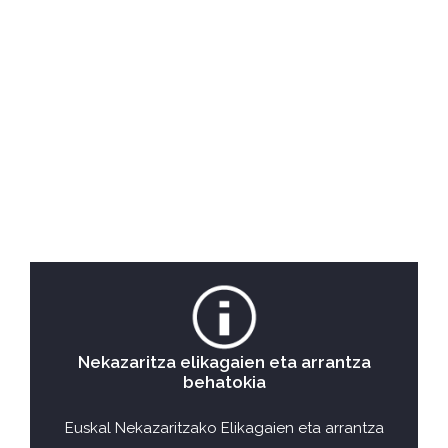
Nekazaritza elikagaien eta arrantza
behatokia
Euskal Nekazaritzako Elikagaien eta arrantza