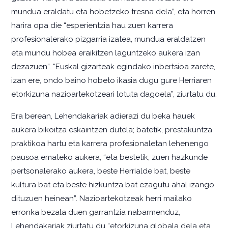
mundua eraldatu eta hobetzeko tresna dela”, eta horren
harira opa die “esperientzia hau zuen karrera
profesionalerako pizgarria izatea, mundua eraldatzen
eta mundu hobea eraikitzen laguntzeko aukera izan
dezazuen”. “Euskal gizarteak egindako inbertsioa zarete,
izan ere, ondo baino hobeto ikasia dugu gure Herriaren
etorkizuna nazioartekotzeari lotuta dagoela”, ziurtatu du.
Era berean, Lehendakariak adierazi du beka hauek
aukera bikoitza eskaintzen dutela; batetik, prestakuntza
praktikoa hartu eta karrera profesionaletan lehenengo
pausoa emateko aukera, “eta bestetik, zuen hazkunde
pertsonalerako aukera, beste Herrialde bat, beste
kultura bat eta beste hizkuntza bat ezagutu ahal izango
dituzuen heinean”. Nazioartekotzeak herri mailako
erronka bezala duen garrantzia nabarmenduz,
Lehendakariak ziurtatu du “etorkizuna globala dela eta