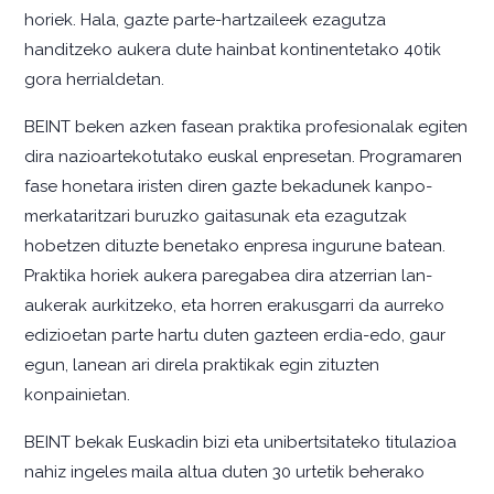
horiek. Hala, gazte parte-hartzaileek ezagutza
handitzeko aukera dute hainbat kontinentetako 40tik
gora herrialdetan.
BEINT beken azken fasean praktika profesionalak egiten
dira nazioartekotutako euskal enpresetan. Programaren
fase honetara iristen diren gazte bekadunek kanpo-
merkataritzari buruzko gaitasunak eta ezagutzak
hobetzen dituzte benetako enpresa ingurune batean.
Praktika horiek aukera paregabea dira atzerrian lan-
aukerak aurkitzeko, eta horren erakusgarri da aurreko
edizioetan parte hartu duten gazteen erdia-edo, gaur
egun, lanean ari direla praktikak egin zituzten
konpainietan.
BEINT bekak Euskadin bizi eta unibertsitateko titulazioa
nahiz ingeles maila altua duten 30 urtetik beherako