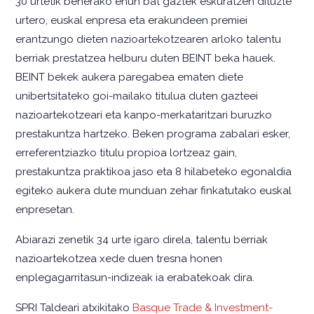
30 urtetik beherako ehun bat gaztek eskuratzen dituzte
urtero, euskal enpresa eta erakundeen premiei
erantzungo dieten nazioartekotzearen arloko talentu
berriak prestatzea helburu duten BEINT beka hauek.
BEINT bekek aukera paregabea ematen diete
unibertsitateko goi-mailako titulua duten gazteei
nazioartekotzeari eta kanpo-merkataritzari buruzko
prestakuntza hartzeko. Beken programa zabalari esker,
erreferentziazko titulu propioa lortzeaz gain,
prestakuntza praktikoa jaso eta 8 hilabeteko egonaldia
egiteko aukera dute munduan zehar finkatutako euskal
enpresetan.
Abiarazi zenetik 34 urte igaro direla, talentu berriak
nazioartekotzea xede duen tresna honen
enplegagarritasun-indizeak ia erabatekoak dira.
SPRI Taldeari atxikitako
Basque Trade & Investment-