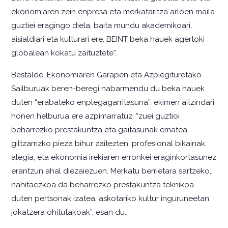
ekonomiaren zein enpresa eta merkataritza arloen maila
guztiei eragingo diela, baita mundu akademikoari,
aisialdiari eta kulturari ere. BEINT beka hauek agertoki
globalean kokatu zaituztete”.
Bestalde, Ekonomiaren Garapen eta Azpiegituretako
Sailburuak beren-beregi nabarmendu du beka hauek
duten “erabateko enplegagarritasuna”, ekimen aitzindari
honen helburua ere azpimarratuz: “zuei guztioi
beharrezko prestakuntza eta gaitasunak ematea
giltzarrizko pieza bihur zaitezten, profesional bikainak
alegia, eta ekonomia irekiaren erronkei eraginkortasunez
erantzun ahal diezaiezuen. Merkatu berrietara sartzeko,
nahitaezkoa da beharrezko prestakuntza teknikoa
duten pertsonak izatea, askotariko kultur inguruneetan
jokatzera ohitutakoak”, esan du.