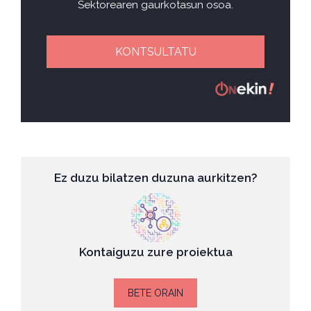
Sektorearen gaurkotasun osoa.
KONTSULTATU
Ez duzu bilatzen duzuna aurkitzen?
Kontaiguzu zure proiektua
BETE ORAIN