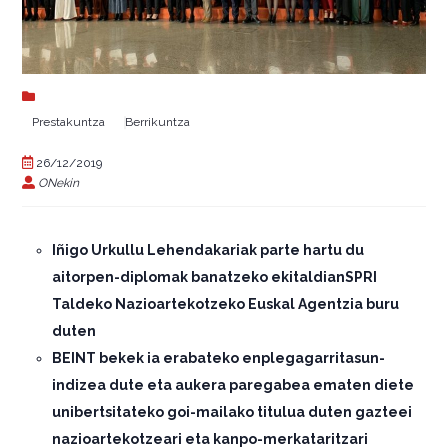
Prestakuntza
Berrikuntza
26/12/2019
ONekin
Iñigo Urkullu Lehendakariak parte hartu du
aitorpen-diplomak banatzeko ekitaldian
SPRI
Taldeko Nazioartekotzeko Euskal Agentzia buru
duten
BEINT bekek ia erabateko enplegagarritasun-
indizea dute eta aukera paregabea ematen diete
unibertsitateko goi-mailako titulua duten gazteei
nazioartekotzeari eta kanpo-merkataritzari