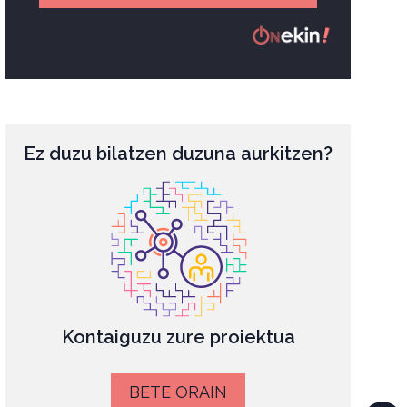
Ez duzu bilatzen duzuna aurkitzen?
Kontaiguzu zure proiektua
BETE ORAIN