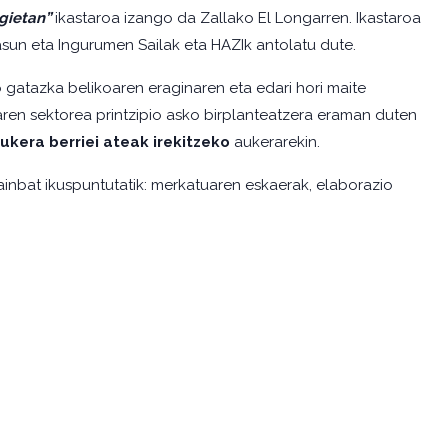
egietan”
ikastaroa izango da Zallako El Longarren. Ikastaroa
sun eta Ingurumen Sailak eta HAZIk antolatu dute.
o gatazka belikoaren eraginaren eta edari hori maite
ren sektorea printzipio asko birplanteatzera eraman duten
ukera berriei ateak irekitzeko
aukerarekin.
inbat ikuspuntutatik: merkatuaren eskaerak, elaborazio