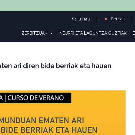
Berriak
Bilatu
ZERBITZUAK
NEURRI ETA LAGUNTZA GUZTIAK
E
n ari diren bide berriak eta hauen