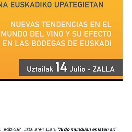
I. edizioan, uztailaren 14an,
“Ardo munduan ematen ari