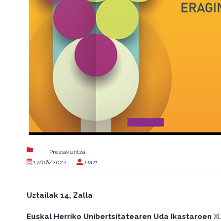
Prestakuntza
17/06/2022
Hazi
Uztailak 14, Zalla
Euskal Herriko Unibertsitatearen Uda Ikastaroen
XL