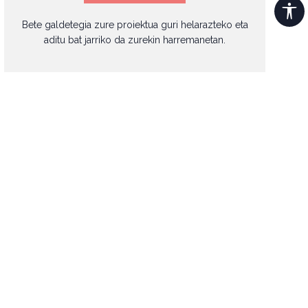
Bete galdetegia zure proiektua guri helarazteko eta
aditu bat jarriko da zurekin harremanetan.