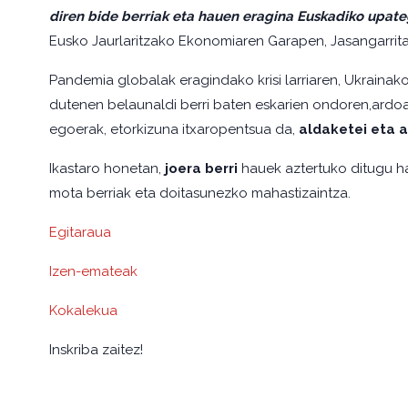
diren bide berriak eta hauen eragina Euskadiko upat
Eusko Jaurlaritzako Ekonomiaren Garapen, Jasangarrita
Pandemia globalak eragindako krisi larriaren, Ukrainak
dutenen belaunaldi berri baten eskarien ondoren,ardoa
egoerak, etorkizuna itxaropentsua da,
aldaketei eta a
Ikastaro honetan,
joera berri
hauek aztertuko ditugu ha
mota berriak eta doitasunezko mahastizaintza.
Egitaraua
Izen-emateak
Kokalekua
Inskriba zaitez!