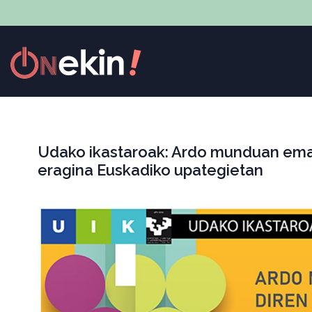
Udako ikastaroak: Ardo munduan emate
eragina Euskadiko upategietan