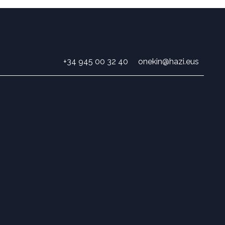
+34 945 00 32 40
onekin@hazi.eus