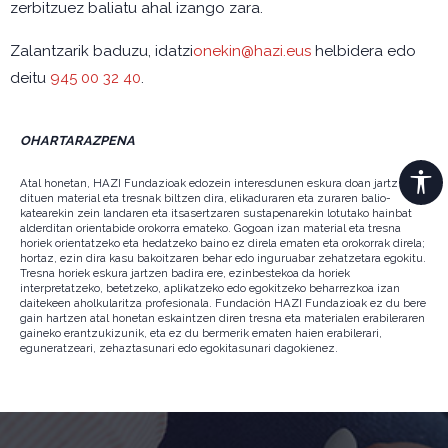
zerbitzuez baliatu ahal izango zara.
Zalantzarik baduzu, idatzi
onekin@hazi.eus
helbidera edo
deitu
945 00 32 40
.
OHARTARAZPENA
Atal honetan, HAZI Fundazioak edozein interesdunen eskura doan jartzen
dituen material eta tresnak biltzen dira, elikaduraren eta zuraren balio-
katearekin zein landaren eta itsasertzaren sustapenarekin lotutako hainbat
alderditan orientabide orokorra emateko. Gogoan izan material eta tresna
horiek orientatzeko eta hedatzeko baino ez direla ematen eta orokorrak direla;
hortaz, ezin dira kasu bakoitzaren behar edo inguruabar zehatzetara egokitu.
Tresna horiek eskura jartzen badira ere, ezinbestekoa da horiek
interpretatzeko, betetzeko, aplikatzeko edo egokitzeko beharrezkoa izan
daitekeen aholkularitza profesionala. Fundación HAZI Fundazioak ez du bere
gain hartzen atal honetan eskaintzen diren tresna eta materialen erabileraren
gaineko erantzukizunik, eta ez du bermerik ematen haien erabilerari,
eguneratzeari, zehaztasunari edo egokitasunari dagokienez.