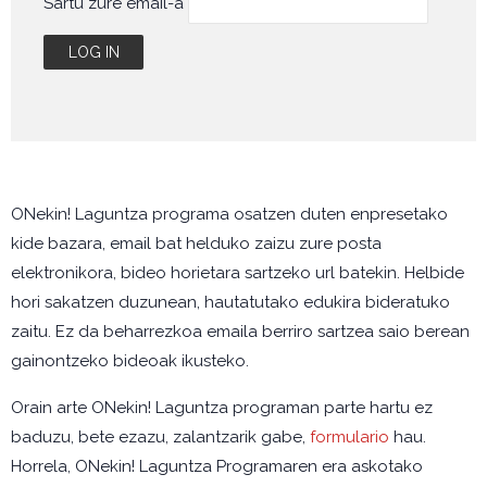
Sartu zure email-a
ONekin! Laguntza programa osatzen duten enpresetako
kide bazara, email bat helduko zaizu zure posta
elektronikora, bideo horietara sartzeko url batekin. Helbide
hori sakatzen duzunean, hautatutako edukira bideratuko
zaitu. Ez da beharrezkoa emaila berriro sartzea saio berean
gainontzeko bideoak ikusteko.
Orain arte ONekin! Laguntza programan parte hartu ez
baduzu, bete ezazu, zalantzarik gabe,
formulario
hau.
Horrela, ONekin! Laguntza Programaren era askotako