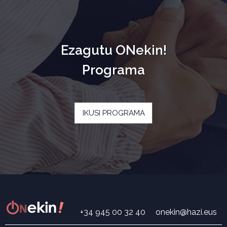
Ezagutu ONekin!
Programa
IKUSI PROGRAMA
+34 945 00 32 40
onekin@hazi.eus