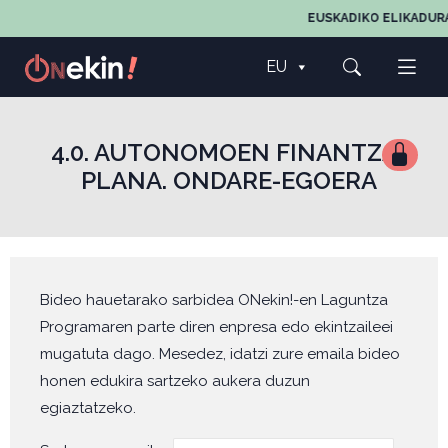
EUSKADIKO ELIKADURA
EU
4.0. AUTONOMOEN FINANTZA-
PLANA. ONDARE-EGOERA
Bideo hauetarako sarbidea ONekin!-en Laguntza
Programaren parte diren enpresa edo ekintzaileei
mugatuta dago. Mesedez, idatzi zure emaila bideo
honen edukira sartzeko aukera duzun
egiaztatzeko.