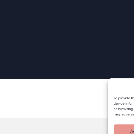
To provide t
device infor
as browsing 
may adversel
A