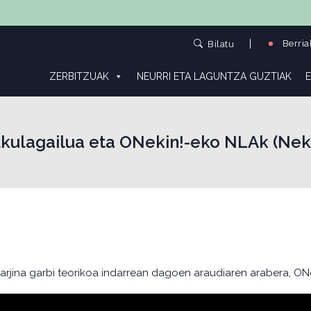
Berria
Bilatu
ZERBITZUAK
NEURRI ETA LAGUNTZA GUZTIAK
E
alkulagailua eta ONekin!-eko NLAk (Nek
 marjina garbi teorikoa indarrean dagoen araudiaren arabera, ONe