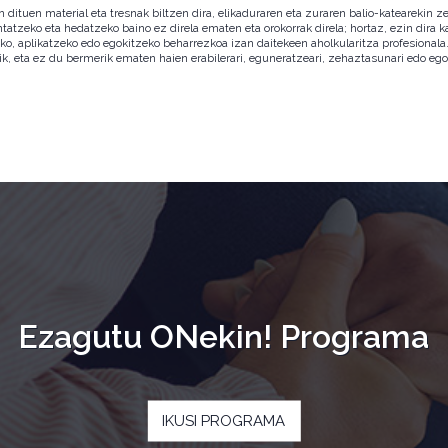
ituen material eta tresnak biltzen dira, elikaduraren eta zuraren balio-katearekin ze
ntatzeko eta hedatzeko baino ez direla ematen eta orokorrak direla; hortaz, ezin dira
zeko, aplikatzeko edo egokitzeko beharrezkoa izan daitekeen aholkularitza profesion
ik, eta ez du bermerik ematen haien erabilerari, eguneratzeari, zehaztasunari edo eg
Ezagutu ONekin! Programa
IKUSI PROGRAMA