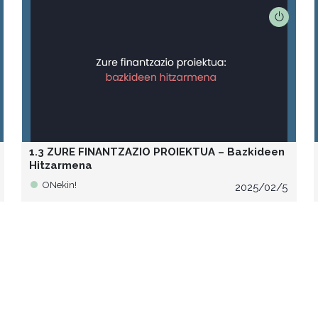
1.3 ZURE FINANTZAZIO PROIEKTUA – Bazkideen
Hitzarmena
ONekin!
2025/02/5