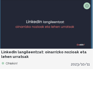
LinkedIn langileentzat: oinarrizko nozioak eta
lehen urratsak
ONekin!
2023/10/11