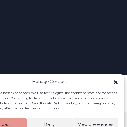
Manage Consent
he best experiences, we use technologies like cookies to store and/or access
mation. Consenting to these technologies will allow us to process data such
behavior or unique IDs on this site. Not consenting or withdrawing consent,
y affect certain features and functions.
ccept
Deny
View preferences