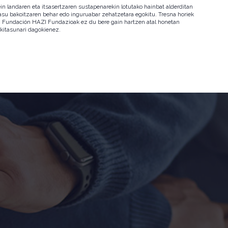
in landaren eta itsasertzaren sustapenarekin lotutako hainbat alderditan
 kasu bakoitzaren behar edo inguruabar zehatzetara egokitu. Tresna horiek
ala. Fundación HAZI Fundazioak ez du bere gain hartzen atal honetan
okitasunari dagokienez.