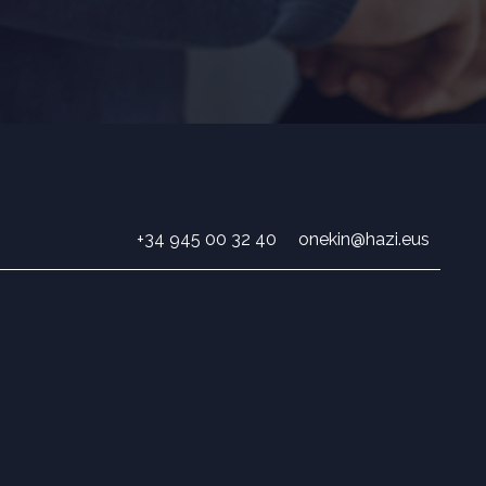
+34 945 00 32 40
onekin@hazi.eus