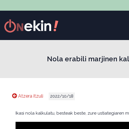
Nola erabili marjinen k
Atzera itzuli
2022/10/18
Ikasi nola kalkulatu, besteak beste, zure ustiategiaren