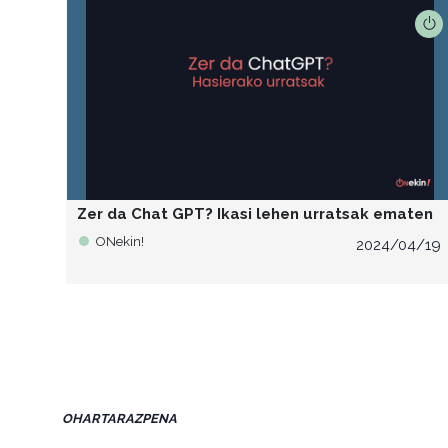
Zer da Chat GPT? Ikasi lehen urratsak ematen
ONekin!
2024/04/19
OHARTARAZPENA