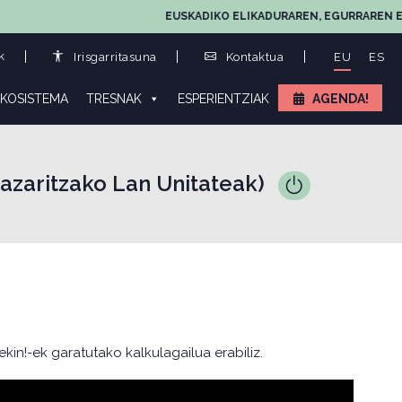
EUSKADIKO ELIKADURAREN, EGURRAREN ETA LAN
k
Irisgarritasuna
Kontaktua
EU
ES
KOSISTEMA
TRESNAK
ESPERIENTZIAK
AGENDA!
azaritzako Lan Unitateak)
kin!-ek garatutako kalkulagailua erabiliz.