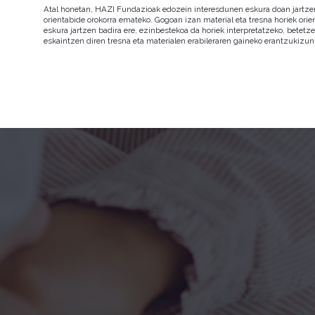
Atal honetan, HAZI Fundazioak edozein interesdunen eskura doan jartzen d
orientabide orokorra emateko. Gogoan izan material eta tresna horiek orie
eskura jartzen badira ere, ezinbestekoa da horiek interpretatzeko, betet
eskaintzen diren tresna eta materialen erabileraren gaineko erantzukizun