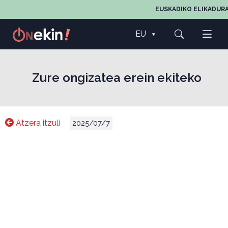
EUSKADIKO ELIKADURA
EU
Zure ongizatea erein ekiteko
Atzera itzuli
2025/07/7