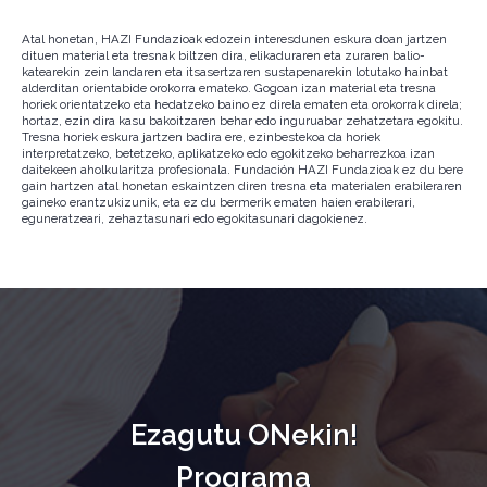
Atal honetan, HAZI Fundazioak edozein interesdunen eskura doan jartzen
dituen material eta tresnak biltzen dira, elikaduraren eta zuraren balio-
katearekin zein landaren eta itsasertzaren sustapenarekin lotutako hainbat
alderditan orientabide orokorra emateko. Gogoan izan material eta tresna
horiek orientatzeko eta hedatzeko baino ez direla ematen eta orokorrak direla;
hortaz, ezin dira kasu bakoitzaren behar edo inguruabar zehatzetara egokitu.
Tresna horiek eskura jartzen badira ere, ezinbestekoa da horiek
interpretatzeko, betetzeko, aplikatzeko edo egokitzeko beharrezkoa izan
daitekeen aholkularitza profesionala. Fundación HAZI Fundazioak ez du bere
gain hartzen atal honetan eskaintzen diren tresna eta materialen erabileraren
gaineko erantzukizunik, eta ez du bermerik ematen haien erabilerari,
eguneratzeari, zehaztasunari edo egokitasunari dagokienez.
Ezagutu ONekin!
Programa