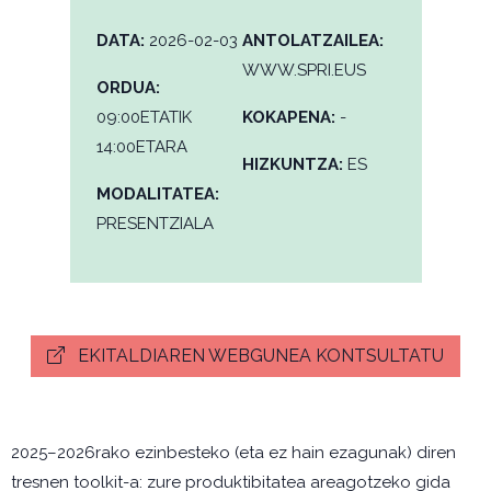
DATA:
2026-02-03
ANTOLATZAILEA:
WWW.SPRI.EUS
ORDUA:
09:00ETATIK
KOKAPENA:
-
14:00ETARA
HIZKUNTZA:
ES
MODALITATEA:
PRESENTZIALA
EKITALDIAREN WEBGUNEA KONTSULTATU
2025–2026rako ezinbesteko (eta ez hain ezagunak) diren
tresnen toolkit-a: zure produktibitatea areagotzeko gida