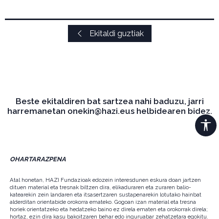
Ekitaldi guztiak
Beste ekitaldiren bat sartzea nahi baduzu, jarri
harremanetan onekin@hazi.eus helbidearen bidez.
OHARTARAZPENA
Atal honetan, HAZI Fundazioak edozein interesdunen eskura doan jartzen
dituen material eta tresnak biltzen dira, elikaduraren eta zuraren balio-
katearekin zein landaren eta itsasertzaren sustapenarekin lotutako hainbat
alderditan orientabide orokorra emateko. Gogoan izan material eta tresna
horiek orientatzeko eta hedatzeko baino ez direla ematen eta orokorrak direla;
hortaz, ezin dira kasu bakoitzaren behar edo inguruabar zehatzetara egokitu.