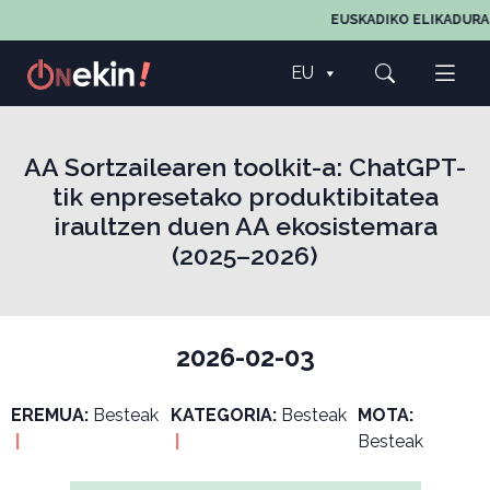
EUSKADIKO ELIKADURAR
EU
AA Sortzailearen toolkit-a: ChatGPT-
tik enpresetako produktibitatea
iraultzen duen AA ekosistemara
(2025–2026)
2026-02-03
EREMUA:
Besteak
KATEGORIA:
Besteak
MOTA:
|
|
Besteak