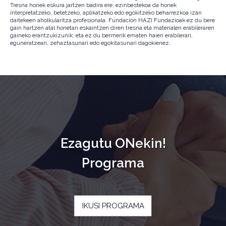
Tresna horiek eskura jartzen badira ere, ezinbestekoa da horiek
interpretatzeko, betetzeko, aplikatzeko edo egokitzeko beharrezkoa izan
daitekeen aholkularitza profesionala. Fundación HAZI Fundazioak ez du bere
gain hartzen atal honetan eskaintzen diren tresna eta materialen erabileraren
gaineko erantzukizunik, eta ez du bermerik ematen haien erabilerari,
eguneratzeari, zehaztasunari edo egokitasunari dagokienez.
Ezagutu ONekin!
Programa
IKUSI PROGRAMA