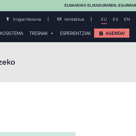
EUSKADIKO ELIKADURAREN, EGURRAREN ETA 
Irisgarritasuna
Kontaktua
EU
ES
EN
KOSISTEMA
TRESNAK
ESPERIENTZIAK
AGENDA!
zeko