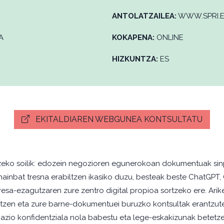
ANTOLATZAILEA:
WWW.SPRI.
A
KOKAPENA:
ONLINE
HIZKUNTZA:
ES
EKITALDIAREN WEBGUNEA KONTSULTATU
ortzeko soilik: edozein negozioren egunerokoan dokumentuak sinp
en hainbat tresna erabiltzen ikasiko duzu, besteak beste Chat
npresa-ezagutzaren zure zentro digital propioa sortzeko ere. Ar
urtzen eta zure barne-dokumentuei buruzko kontsultak erantzute
mazio konfidentziala nola babestu eta lege-eskakizunak betetze