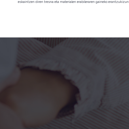
eskaintzen diren tresna eta materialen erabileraren gaineko erantzukizun