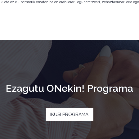
ik, eta ez du bermerik ematen haien erabilerari, eguneratzeari, zehaztasunari edo eg
Ezagutu ONekin! Programa
IKUSI PROGRAMA