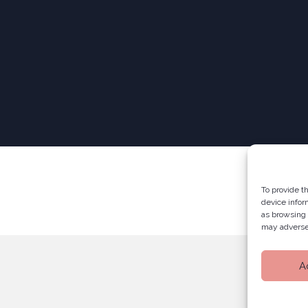
To provide t
device infor
as browsing 
may adversel
A