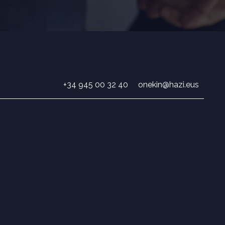
+34 945 00 32 40
onekin@hazi.eus