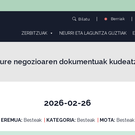
Berriak
Bilatu
ZERBITZUAK
NEURRI ETA LAGUNTZA GUZTIAK
E
zure negozioaren dokumentuak kudeat
2026-02-26
EREMUA:
Besteak
|
KATEGORIA:
Besteak
|
MOTA:
Besteak