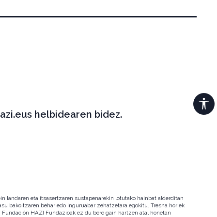
azi.eus helbidearen bidez.
in landaren eta itsasertzaren sustapenarekin lotutako hainbat alderditan
 kasu bakoitzaren behar edo inguruabar zehatzetara egokitu. Tresna horiek
ala. Fundación HAZI Fundazioak ez du bere gain hartzen atal honetan