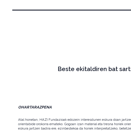
Beste ekitaldiren bat sar
OHARTARAZPENA
Atal honetan, HAZI Fundazioak edozein interesdunen eskura doan jartzen d
orientabide orokorra emateko. Gogoan izan material eta tresna horiek orie
eskura jartzen badira ere, ezinbestekoa da horiek interpretatzeko, betet