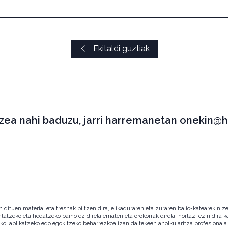
Ekitaldi guztiak
tzea nahi baduzu, jarri harremanetan onekin@h
ituen material eta tresnak biltzen dira, elikaduraren eta zuraren balio-katearekin ze
ntatzeko eta hedatzeko baino ez direla ematen eta orokorrak direla; hortaz, ezin dira
zeko, aplikatzeko edo egokitzeko beharrezkoa izan daitekeen aholkularitza profesion