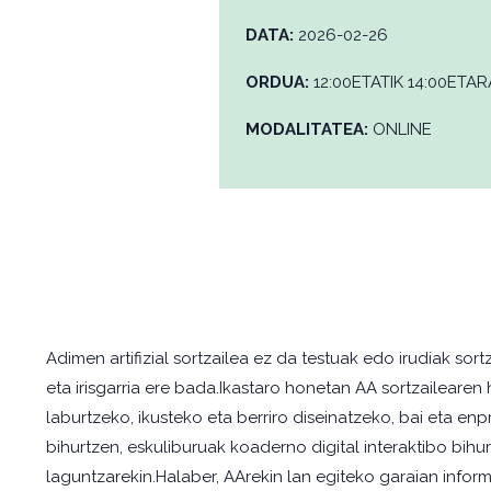
DATA:
2026-02-26
ORDUA:
12:00ETATIK 14:00ETAR
MODALITATEA:
ONLINE
Adimen artifizial sortzailea ez da testuak edo irudiak s
eta irisgarria ere bada.Ikastaro honetan AA sortzailear
laburtzeko, ikusteko eta berriro diseinatzeko, bai eta e
bihurtzen, eskuliburuak koaderno digital interaktibo bih
laguntzarekin.Halaber, AArekin lan egiteko garaian infor