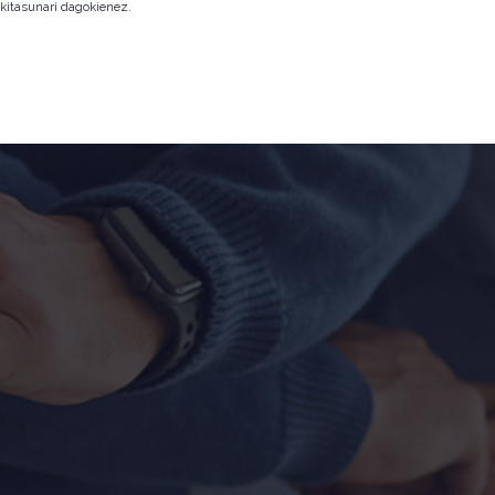
okitasunari dagokienez.