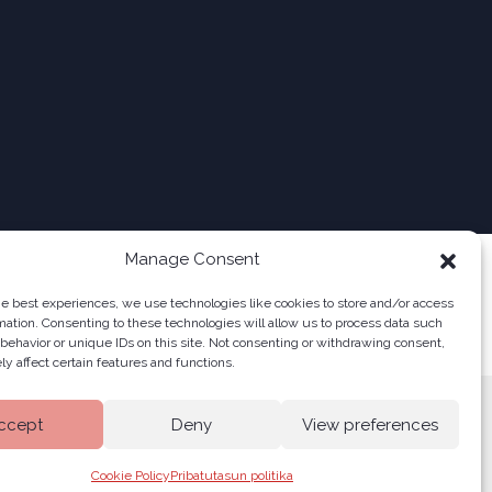
Manage Consent
he best experiences, we use technologies like cookies to store and/or access
mation. Consenting to these technologies will allow us to process data such
behavior or unique IDs on this site. Not consenting or withdrawing consent,
y affect certain features and functions.
ccept
Deny
View preferences
Cookie Policy
Pribatutasun politika