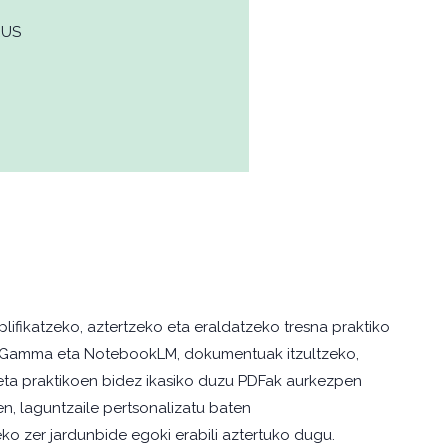
EUS
lifikatzeko, aztertzeko eta eraldatzeko tresna praktiko
GPT, Gamma eta NotebookLM, dokumentuak itzultzeko,
iketa praktikoen bidez ikasiko duzu PDFak aurkezpen
n, laguntzaile pertsonalizatu baten
ko zer jardunbide egoki erabili aztertuko dugu.