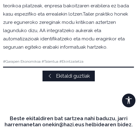
teorikoa pilatzeak, enpresa bakoitzaren erabilera ez bada
kasu espezifiko eta errealekin lotzen.Tailer praktiko honek
zure eguneroko zereginak modu kritikoan aztertzen
lagunduko dizu, AA integratzeko aukerak eta
automatizazioak identifikatzeko eta modu eraginkor eta
seguruan egiteko erabaki informatuak hartzeko.
#Garapen Ekonomikoa #Talentua #Ekintzailetza
Ekitaldi guztiak
Beste ekitaldiren bat sartzea nahi baduzu, jarri
harremanetan onekin@hazi.eus helbidearen bidez.