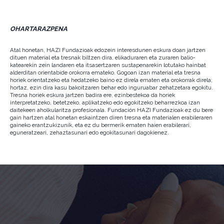
OHARTARAZPENA
Atal honetan, HAZI Fundazioak edozein interesdunen eskura doan jartzen
dituen material eta tresnak biltzen dira, elikaduraren eta zuraren balio-
katearekin zein landaren eta itsasertzaren sustapenarekin lotutako hainbat
alderditan orientabide orokorra emateko. Gogoan izan material eta tresna
horiek orientatzeko eta hedatzeko baino ez direla ematen eta orokorrak direla;
hortaz, ezin dira kasu bakoitzaren behar edo inguruabar zehatzetara egokitu.
Tresna horiek eskura jartzen badira ere, ezinbestekoa da horiek
interpretatzeko, betetzeko, aplikatzeko edo egokitzeko beharrezkoa izan
daitekeen aholkularitza profesionala. Fundación HAZI Fundazioak ez du bere
gain hartzen atal honetan eskaintzen diren tresna eta materialen erabileraren
gaineko erantzukizunik, eta ez du bermerik ematen haien erabilerari,
eguneratzeari, zehaztasunari edo egokitasunari dagokienez.