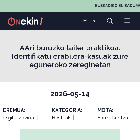
EUSKADIKO ELIKADURA
EU
AAri buruzko tailer praktikoa:
Identifikatu erabilera-kasuak zure
eguneroko zereginetan
2026-05-14
EREMUA:
KATEGORIA:
MOTA:
Digitalizazioa
|
Besteak
|
Formakuntza