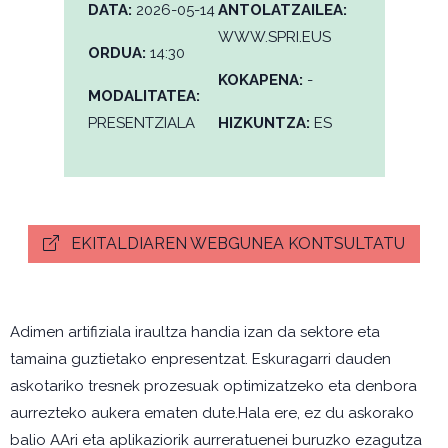
DATA:
2026-05-14
ANTOLATZAILEA:
WWW.SPRI.EUS
ORDUA:
14:30
KOKAPENA:
-
MODALITATEA:
PRESENTZIALA
HIZKUNTZA:
ES
EKITALDIAREN WEBGUNEA KONTSULTATU
Adimen artifiziala iraultza handia izan da sektore eta
tamaina guztietako enpresentzat. Eskuragarri dauden
askotariko tresnek prozesuak optimizatzeko eta denbora
aurrezteko aukera ematen dute.Hala ere, ez du askorako
balio AAri eta aplikaziorik aurreratuenei buruzko ezagutza