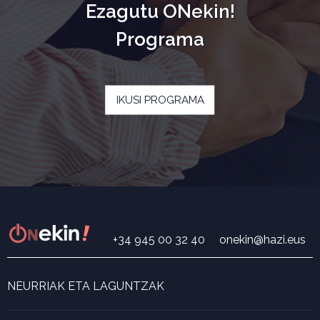
Ezagutu ONekin!
Programa
IKUSI PROGRAMA
+34 945 00 32 40
onekin@hazi.eus
NEURRIAK ETA LAGUNTZAK
Neurri eta laguntza bilatzailea