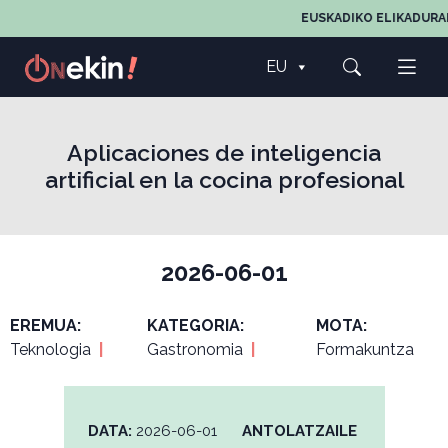
EUSKADIKO ELIKADURAR
EU
Aplicaciones de inteligencia
artificial en la cocina profesional
2026-06-01
EREMUA:
KATEGORIA:
MOTA:
Teknologia
|
Gastronomia
|
Formakuntza
DATA:
2026-06-01
ANTOLATZAILE