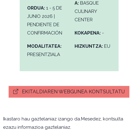
A:
BASQUE
ORDUA:
1 - 5 DE
CULINARY
JUNIO 2026 |
CENTER
PENDIENTE DE
CONFIRMACIÓN
KOKAPENA:
-
MODALITATEA:
HIZKUNTZA:
EU
PRESENTZIALA
EKITALDIAREN WEBGUNEA KONTSULTATU
Ikastaro hau gaztelaniaz izango da.Mesedez, kontsulta
ezazu informazioa gaztelaniaz.