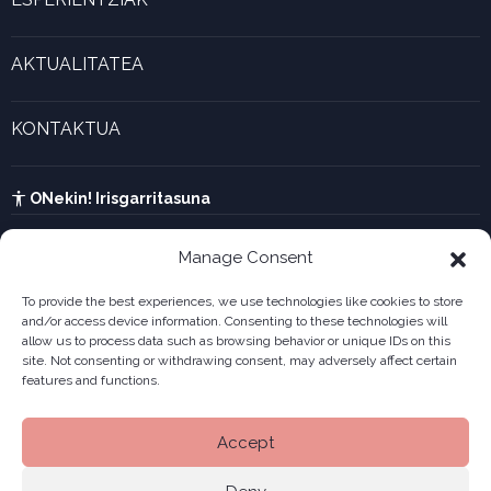
Marjina kalkulagailua
Esperientzia bizigarriak
Gaztenek Araba kalkulagailua
AKTUALITATEA
Forma juridikoak
Aktualitatea eta azken berriak
Enpresa berritzaileen galeria
KONTAKTUA
UTA kalkulagailua
Ikusi harremanetarako formularioa
Kabia
ONekin! Irisgarritasuna
Manage Consent
To provide the best experiences, we use technologies like cookies to store
and/or access device information. Consenting to these technologies will
allow us to process data such as browsing behavior or unique IDs on this
site. Not consenting or withdrawing consent, may adversely affect certain
features and functions.
Accept