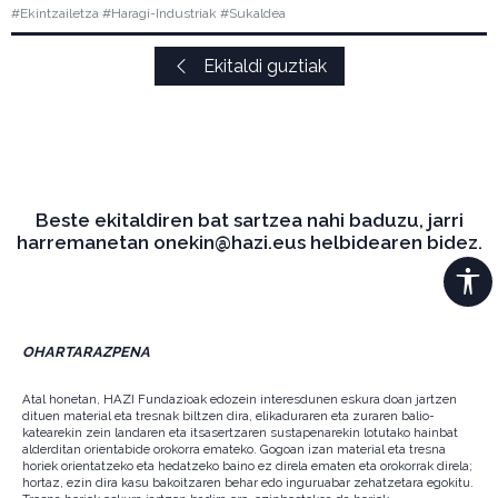
#Ekintzailetza #Haragi-Industriak #Sukaldea
Ekitaldi guztiak
Beste ekitaldiren bat sartzea nahi baduzu, jarri
harremanetan onekin@hazi.eus helbidearen bidez.
OHARTARAZPENA
Atal honetan, HAZI Fundazioak edozein interesdunen eskura doan jartzen
dituen material eta tresnak biltzen dira, elikaduraren eta zuraren balio-
katearekin zein landaren eta itsasertzaren sustapenarekin lotutako hainbat
alderditan orientabide orokorra emateko. Gogoan izan material eta tresna
horiek orientatzeko eta hedatzeko baino ez direla ematen eta orokorrak direla;
hortaz, ezin dira kasu bakoitzaren behar edo inguruabar zehatzetara egokitu.