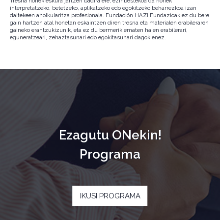
Tresna horiek eskura jartzen badira ere, ezinbestekoa da horiek
interpretatzeko, betetzeko, aplikatzeko edo egokitzeko beharrezkoa izan
daitekeen aholkularitza profesionala. Fundación HAZI Fundazioak ez du bere
gain hartzen atal honetan eskaintzen diren tresna eta materialen erabileraren
gaineko erantzukizunik, eta ez du bermerik ematen haien erabilerari,
eguneratzeari, zehaztasunari edo egokitasunari dagokienez.
Ezagutu ONekin!
Programa
IKUSI PROGRAMA