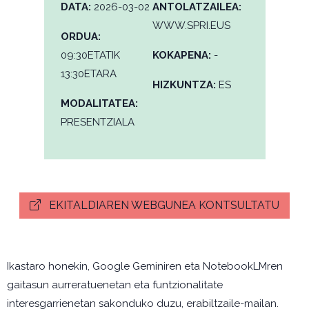
DATA:
2026-03-02
ANTOLATZAILEA:
WWW.SPRI.EUS
ORDUA:
09:30ETATIK
KOKAPENA:
-
13:30ETARA
HIZKUNTZA:
ES
MODALITATEA:
PRESENTZIALA
EKITALDIAREN WEBGUNEA KONTSULTATU
Ikastaro honekin, Google Geminiren eta NotebookLMren
gaitasun aurreratuenetan eta funtzionalitate
interesgarrienetan sakonduko duzu, erabiltzaile-mailan.