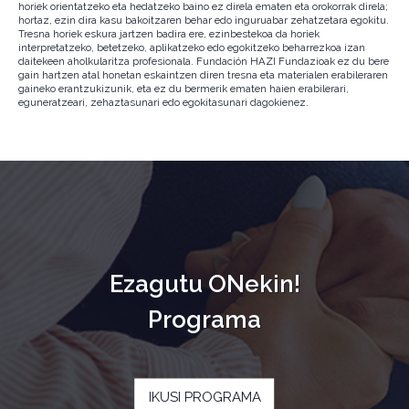
horiek orientatzeko eta hedatzeko baino ez direla ematen eta orokorrak direla;
hortaz, ezin dira kasu bakoitzaren behar edo inguruabar zehatzetara egokitu.
Tresna horiek eskura jartzen badira ere, ezinbestekoa da horiek
interpretatzeko, betetzeko, aplikatzeko edo egokitzeko beharrezkoa izan
daitekeen aholkularitza profesionala. Fundación HAZI Fundazioak ez du bere
gain hartzen atal honetan eskaintzen diren tresna eta materialen erabileraren
gaineko erantzukizunik, eta ez du bermerik ematen haien erabilerari,
eguneratzeari, zehaztasunari edo egokitasunari dagokienez.
Ezagutu ONekin!
Programa
IKUSI PROGRAMA