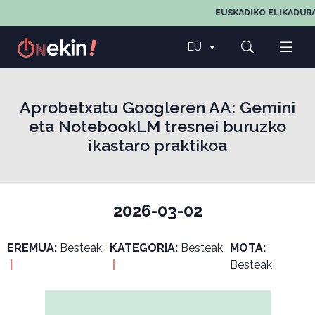
EUSKADIKO ELIKADURA
EU
Aprobetxatu Googleren AA: Gemini
eta NotebookLM tresnei buruzko
ikastaro praktikoa
2026-03-02
EREMUA:
Besteak
KATEGORIA:
Besteak
MOTA:
|
|
Besteak