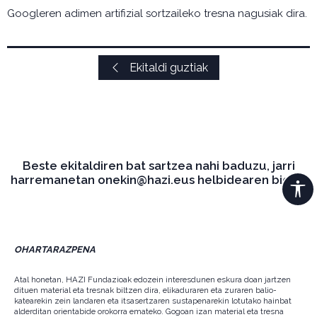
Googleren adimen artifizial sortzaileko tresna nagusiak dira.
Ekitaldi guztiak
Beste ekitaldiren bat sartzea nahi baduzu, jarri
harremanetan onekin@hazi.eus helbidearen bidez.
OHARTARAZPENA
Atal honetan, HAZI Fundazioak edozein interesdunen eskura doan jartzen
dituen material eta tresnak biltzen dira, elikaduraren eta zuraren balio-
katearekin zein landaren eta itsasertzaren sustapenarekin lotutako hainbat
alderditan orientabide orokorra emateko. Gogoan izan material eta tresna