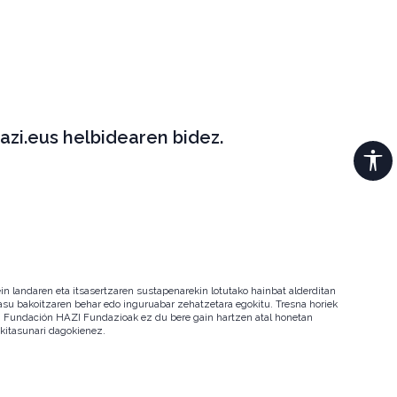
azi.eus helbidearen bidez.
in landaren eta itsasertzaren sustapenarekin lotutako hainbat alderditan
 kasu bakoitzaren behar edo inguruabar zehatzetara egokitu. Tresna horiek
ala. Fundación HAZI Fundazioak ez du bere gain hartzen atal honetan
okitasunari dagokienez.