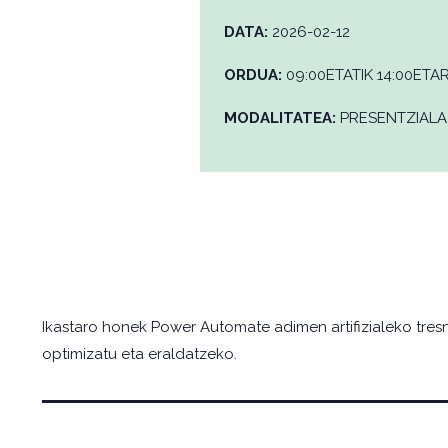
DATA:
2026-02-12
ORDUA:
09:00ETATIK 14:00ETA
MODALITATEA:
PRESENTZIALA
Ikastaro honek Power Automate adimen artifizialeko tresn
optimizatu eta eraldatzeko.