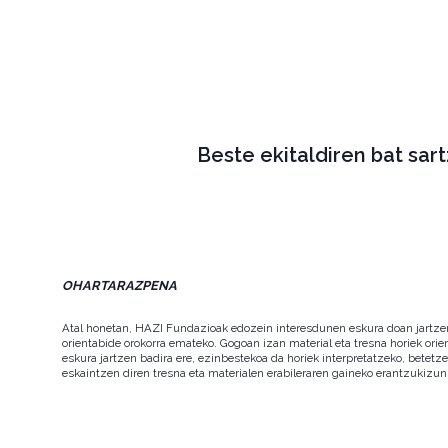
Beste ekitaldiren bat sar
OHARTARAZPENA
Atal honetan, HAZI Fundazioak edozein interesdunen eskura doan jartzen d
orientabide orokorra emateko. Gogoan izan material eta tresna horiek orie
eskura jartzen badira ere, ezinbestekoa da horiek interpretatzeko, betet
eskaintzen diren tresna eta materialen erabileraren gaineko erantzukizun