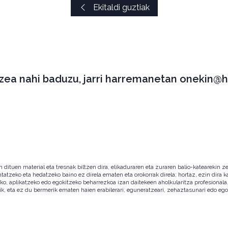
Ekitaldi guztiak
tzea nahi baduzu, jarri harremanetan onekin@h
ituen material eta tresnak biltzen dira, elikaduraren eta zuraren balio-katearekin ze
ntatzeko eta hedatzeko baino ez direla ematen eta orokorrak direla; hortaz, ezin dira
zeko, aplikatzeko edo egokitzeko beharrezkoa izan daitekeen aholkularitza profesion
ik, eta ez du bermerik ematen haien erabilerari, eguneratzeari, zehaztasunari edo eg