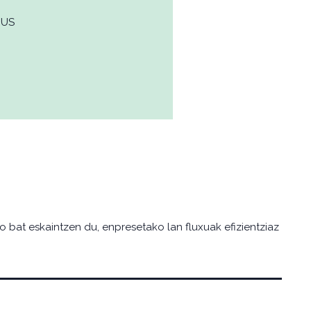
EUS
o bat eskaintzen du, enpresetako lan fluxuak efizientziaz