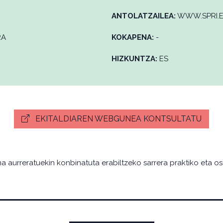
ANTOLATZAILEA:
WWW.SPRI.
RA
KOKAPENA:
-
HIZKUNTZA:
ES
EKITALDIAREN WEBGUNEA KONTSULTATU
a aurreratuekin konbinatuta erabiltzeko sarrera praktiko eta os