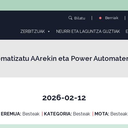
Berriak
Bilatu
ZERBITZUAK
NEURRI ETA LAGUNTZA GUZTIAK
E
matizatu AArekin eta Power Automate
2026-02-12
EREMUA:
Besteak
|
KATEGORIA:
Besteak
|
MOTA:
Besteak