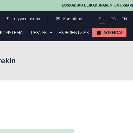
EUSKADIKO ELIKADURAREN, EGURRAREN ETA 
Irisgarritasuna
Kontaktua
EU
ES
EN
KOSISTEMA
TRESNAK
ESPERIENTZIAK
AGENDA!
rekin