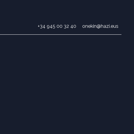
+34 945 00 32 40
onekin@hazi.eus