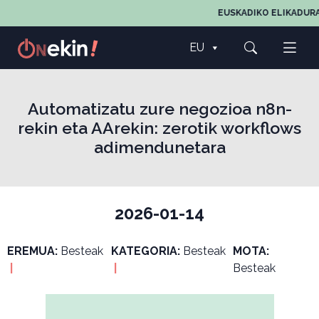
EUSKADIKO ELIKADURA
EU
Automatizatu zure negozioa n8n-
rekin eta AArekin: zerotik workflows
adimendunetara
2026-01-14
EREMUA:
Besteak
KATEGORIA:
Besteak
MOTA:
|
|
Besteak