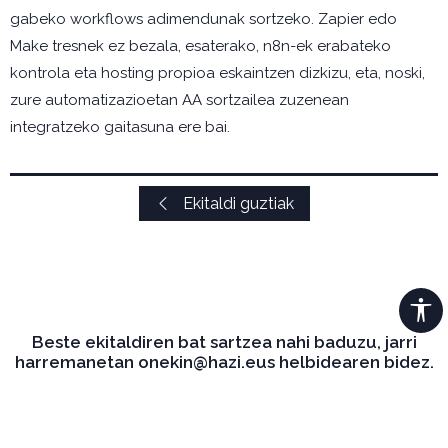
gabeko workflows adimendunak sortzeko. Zapier edo
Make tresnek ez bezala, esaterako, n8n-ek erabateko
kontrola eta hosting propioa eskaintzen dizkizu, eta, noski,
zure automatizazioetan AA sortzailea zuzenean
integratzeko gaitasuna ere bai.
Ekitaldi guztiak
Beste ekitaldiren bat sartzea nahi baduzu, jarri
harremanetan onekin@hazi.eus helbidearen bidez.