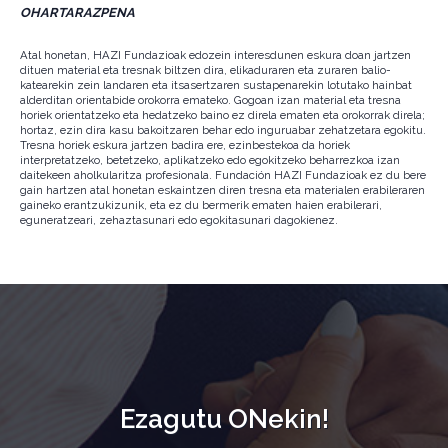
OHARTARAZPENA
Atal honetan, HAZI Fundazioak edozein interesdunen eskura doan jartzen
dituen material eta tresnak biltzen dira, elikaduraren eta zuraren balio-
katearekin zein landaren eta itsasertzaren sustapenarekin lotutako hainbat
alderditan orientabide orokorra emateko. Gogoan izan material eta tresna
horiek orientatzeko eta hedatzeko baino ez direla ematen eta orokorrak direla;
hortaz, ezin dira kasu bakoitzaren behar edo inguruabar zehatzetara egokitu.
Tresna horiek eskura jartzen badira ere, ezinbestekoa da horiek
interpretatzeko, betetzeko, aplikatzeko edo egokitzeko beharrezkoa izan
daitekeen aholkularitza profesionala. Fundación HAZI Fundazioak ez du bere
gain hartzen atal honetan eskaintzen diren tresna eta materialen erabileraren
gaineko erantzukizunik, eta ez du bermerik ematen haien erabilerari,
eguneratzeari, zehaztasunari edo egokitasunari dagokienez.
Ezagutu ONekin!