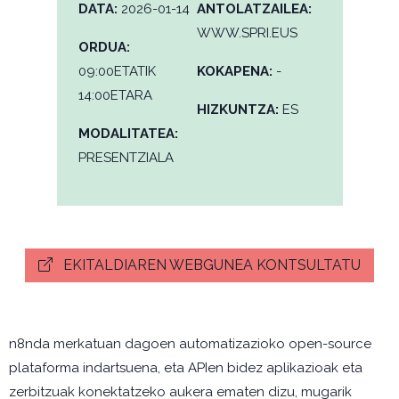
DATA:
2026-01-14
ANTOLATZAILEA:
WWW.SPRI.EUS
ORDUA:
09:00ETATIK
KOKAPENA:
-
14:00ETARA
HIZKUNTZA:
ES
MODALITATEA:
PRESENTZIALA
EKITALDIAREN WEBGUNEA KONTSULTATU
n8nda merkatuan dagoen automatizazioko open-source
plataforma indartsuena, eta APIen bidez aplikazioak eta
zerbitzuak konektatzeko aukera ematen dizu, mugarik