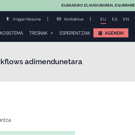
EUSKADIKO ELIKADURAREN, EGURRAREN ETA L
Irisgarritasuna
Kontaktua
EU
ES
EN
KOSISTEMA
TRESNAK
ESPERIENTZIAK
AGENDA!
orkflows adimendunetara
ntza