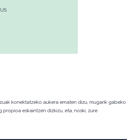
EUS
tzuak konektatzeko aukera ematen dizu, mugarik gabeko
ropioa eskaintzen dizkizu, eta, noski, zure