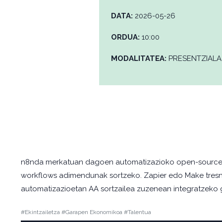
DATA:
2026-05-26
ORDUA:
10:00
MODALITATEA:
PRESENTZIALA
n8nda merkatuan dagoen automatizazioko open-source pl
workflows adimendunak sortzeko. Zapier edo Make tresnek
automatizazioetan AA sortzailea zuzenean integratzeko g
#Ekintzailetza #Garapen Ekonomikoa #Talentua