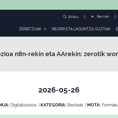
Berriak
Bilatu
ZERBITZUAK
NEURRI ETA LAGUNTZA GUZTIAK
E
zioa n8n-rekin eta AArekin: zerotik w
2026-05-26
MUA:
Digitalizazioa
|
KATEGORIA:
Besteak
|
MOTA:
Formaku