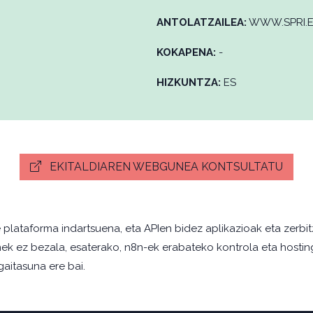
ANTOLATZAILEA:
WWW.SPRI.
KOKAPENA:
-
HIZKUNTZA:
ES
EKITALDIAREN WEBGUNEA KONTSULTATU
ataforma indartsuena, eta APIen bidez aplikazioak eta zerbi
 ez bezala, esaterako, n8n-ek erabateko kontrola eta hosting p
aitasuna ere bai.