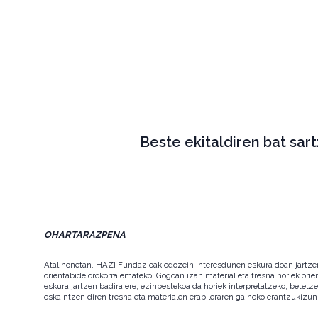
Beste ekitaldiren bat sar
OHARTARAZPENA
Atal honetan, HAZI Fundazioak edozein interesdunen eskura doan jartzen d
orientabide orokorra emateko. Gogoan izan material eta tresna horiek orie
eskura jartzen badira ere, ezinbestekoa da horiek interpretatzeko, betet
eskaintzen diren tresna eta materialen erabileraren gaineko erantzukizun