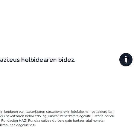
azi.eus helbidearen bidez.
in landaren eta itsasertzaren sustapenarekin lotutako hainbat alderditan
 kasu bakoitzaren behar edo inguruabar zehatzetara egokitu. Tresna horiek
ala. Fundación HAZI Fundazioak ez du bere gain hartzen atal honetan
okitasunari dagokienez.