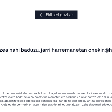
Ekitaldi guztiak
tzea nahi baduzu, jarri harremanetan onekin@h
ituen material eta tresnak biltzen dira, elikaduraren eta zuraren balio-katearekin ze
ntatzeko eta hedatzeko baino ez direla ematen eta orokorrak direla; hortaz, ezin dira
zeko, aplikatzeko edo egokitzeko beharrezkoa izan daitekeen aholkularitza profesion
ik, eta ez du bermerik ematen haien erabilerari, eguneratzeari, zehaztasunari edo eg