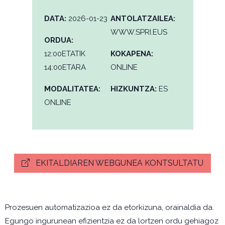
DATA:
2026-01-23
ANTOLATZAILEA:
WWW.SPRI.EUS
ORDUA:
12:00ETATIK
KOKAPENA:
14:00ETARA
ONLINE
MODALITATEA:
HIZKUNTZA:
ES
ONLINE
EKITALDIAREN WEBGUNEA KONTSULTATU
Prozesuen automatizazioa ez da etorkizuna, orainaldia da.
Egungo ingurunean efizientzia ez da lortzen ordu gehiagoz