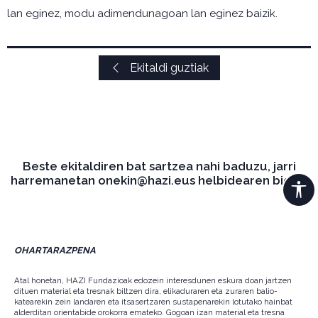
lan eginez, modu adimendunagoan lan eginez baizik.
Ekitaldi guztiak
Beste ekitaldiren bat sartzea nahi baduzu, jarri
harremanetan onekin@hazi.eus helbidearen bidez.
OHARTARAZPENA
Atal honetan, HAZI Fundazioak edozein interesdunen eskura doan jartzen
dituen material eta tresnak biltzen dira, elikaduraren eta zuraren balio-
katearekin zein landaren eta itsasertzaren sustapenarekin lotutako hainbat
alderditan orientabide orokorra emateko. Gogoan izan material eta tresna