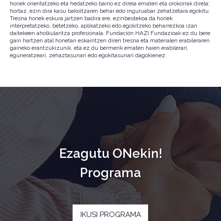
horiek orientatzeko eta hedatzeko baino ez direla ematen eta orokorrak direla;
hortaz, ezin dira kasu bakoitzaren behar edo inguruabar zehatzetara egokitu.
Tresna horiek eskura jartzen badira ere, ezinbestekoa da horiek
interpretatzeko, betetzeko, aplikatzeko edo egokitzeko beharrezkoa izan
daitekeen aholkularitza profesionala. Fundación HAZI Fundazioak ez du bere
gain hartzen atal honetan eskaintzen diren tresna eta materialen erabileraren
gaineko erantzukizunik, eta ez du bermerik ematen haien erabilerari,
eguneratzeari, zehaztasunari edo egokitasunari dagokienez.
Ezagutu ONekin!
Programa
IKUSI PROGRAMA