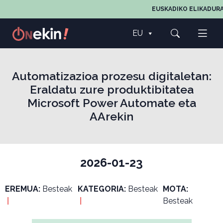
EUSKADIKO ELIKADURA
EU
Automatizazioa prozesu digitaletan:
Eraldatu zure produktibitatea
Microsoft Power Automate eta
AArekin
2026-01-23
EREMUA:
Besteak
KATEGORIA:
Besteak
MOTA:
|
|
Besteak