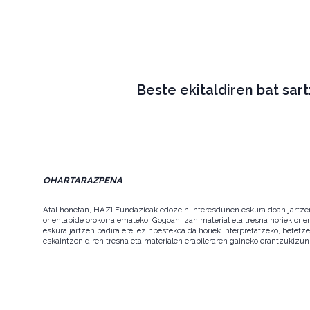
Beste ekitaldiren bat sar
OHARTARAZPENA
Atal honetan, HAZI Fundazioak edozein interesdunen eskura doan jartzen d
orientabide orokorra emateko. Gogoan izan material eta tresna horiek orie
eskura jartzen badira ere, ezinbestekoa da horiek interpretatzeko, betet
eskaintzen diren tresna eta materialen erabileraren gaineko erantzukizun