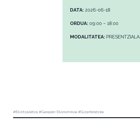
DATA:
2026-06-18
ORDUA:
09:00 – 18:00
MODALITATEA:
PRESENTZIALA
#Ekintzailetza #Garapen Ekonomikoa #Gizarteratzea