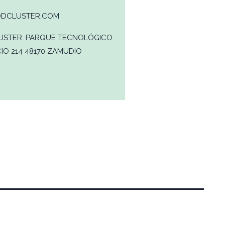
DCLUSTER.COM
USTER. PARQUE TECNOLÓGICO
ICIO 214 48170 ZAMUDIO