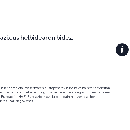
azi.eus helbidearen bidez.
in landaren eta itsasertzaren sustapenarekin lotutako hainbat alderditan
 kasu bakoitzaren behar edo inguruabar zehatzetara egokitu. Tresna horiek
ala. Fundación HAZI Fundazioak ez du bere gain hartzen atal honetan
okitasunari dagokienez.