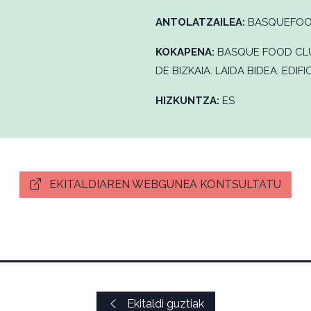
ANTOLATZAILEA:
BASQUEFOO
KOKAPENA:
BASQUE FOOD CL
DE BIZKAIA. LAIDA BIDEA. EDIF
HIZKUNTZA:
ES
EKITALDIAREN WEBGUNEA KONTSULTATU
Ekitaldi guztiak