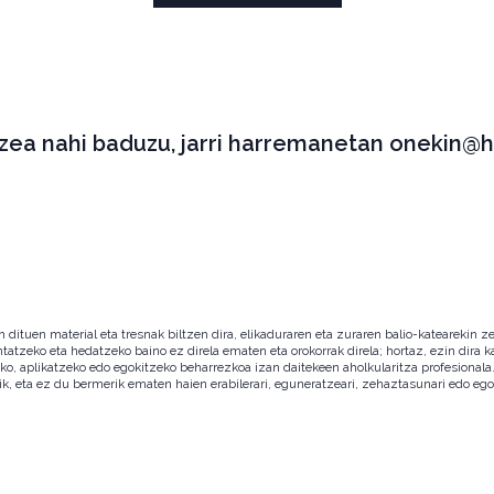
tzea nahi baduzu, jarri harremanetan onekin@h
ituen material eta tresnak biltzen dira, elikaduraren eta zuraren balio-katearekin ze
ntatzeko eta hedatzeko baino ez direla ematen eta orokorrak direla; hortaz, ezin dira
zeko, aplikatzeko edo egokitzeko beharrezkoa izan daitekeen aholkularitza profesion
ik, eta ez du bermerik ematen haien erabilerari, eguneratzeari, zehaztasunari edo eg