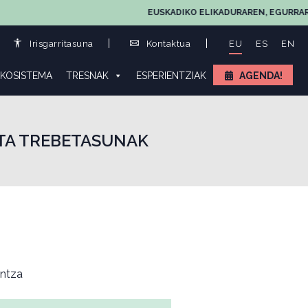
EUSKADIKO ELIKADURAREN, EGURRAREN ETA
Irisgarritasuna
Kontaktua
EU
ES
EN
KOSISTEMA
TRESNAK
ESPERIENTZIAK
AGENDA!
TA TREBETASUNAK
ntza