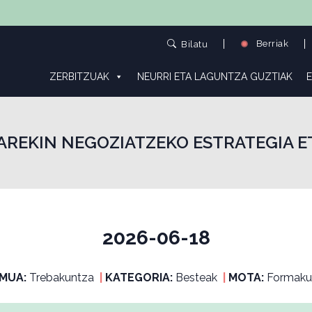
Berriak
Bilatu
ZERBITZUAK
NEURRI ETA LAGUNTZA GUZTIAK
E
AREKIN NEGOZIATZEKO ESTRATEGIA E
2026-06-18
MUA:
Trebakuntza
|
KATEGORIA:
Besteak
|
MOTA:
Formaku