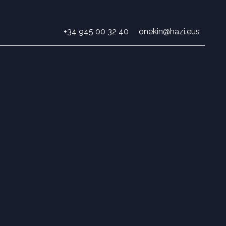
+34 945 00 32 40
onekin@hazi.eus