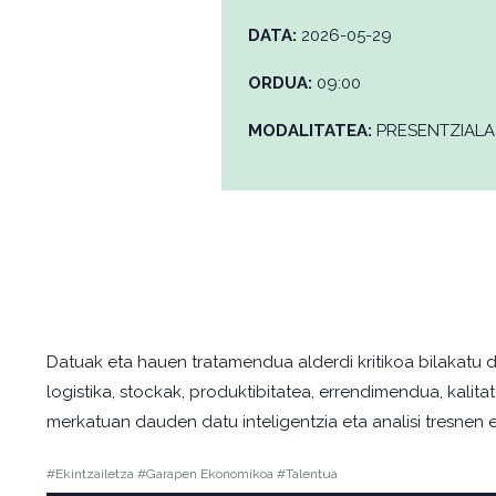
DATA:
2026-05-29
ORDUA:
09:00
MODALITATEA:
PRESENTZIALA
Datuak eta hauen tratamendua alderdi kritikoa bilakatu d
logistika, stockak, produktibitatea, errendimendua, kalit
merkatuan dauden datu inteligentzia eta analisi tresnen 
#Ekintzailetza #Garapen Ekonomikoa #Talentua