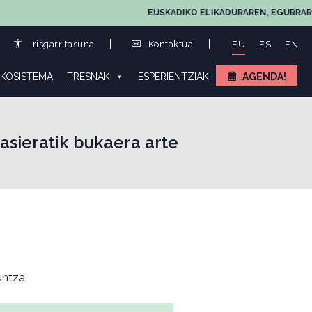
EUSKADIKO ELIKADURAREN, EGURRAREN ETA 
Irisgarritasuna
Kontaktua
EU
ES
EN
KOSISTEMA
TRESNAK
ESPERIENTZIAK
AGENDA!
asieratik bukaera arte
ntza