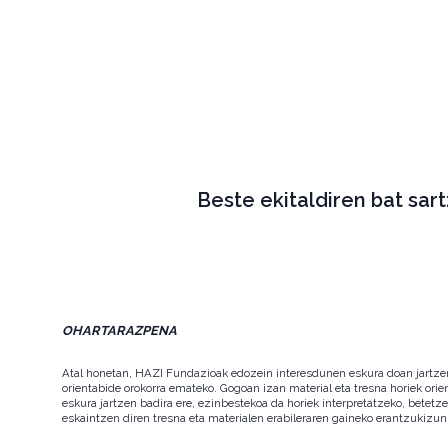
Beste ekitaldiren bat sar
OHARTARAZPENA
Atal honetan, HAZI Fundazioak edozein interesdunen eskura doan jartzen d
orientabide orokorra emateko. Gogoan izan material eta tresna horiek orie
eskura jartzen badira ere, ezinbestekoa da horiek interpretatzeko, betet
eskaintzen diren tresna eta materialen erabileraren gaineko erantzukizun