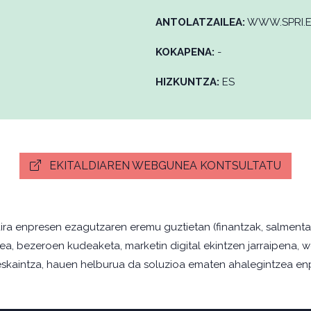
ANTOLATZAILEA:
WWW.SPRI.
KOKAPENA:
-
HIZKUNTZA:
ES
EKITALDIAREN WEBGUNEA KONTSULTATU
ira enpresen ezagutzaren eremu guztietan (finantzak, salmentak
atea, bezeroen kudeaketa, marketin digital ekintzen jarraipena, 
eskaintza, hauen helburua da soluzioa ematen ahalegintzea enpr