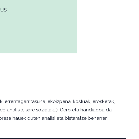
EUS
, errentagarritasuna, ekoizpena, kostuak, erosketak,
web analisia, sare sozialak…). Gero eta handiagoa da
esa hauek duten analisi eta bistaratze beharrari.