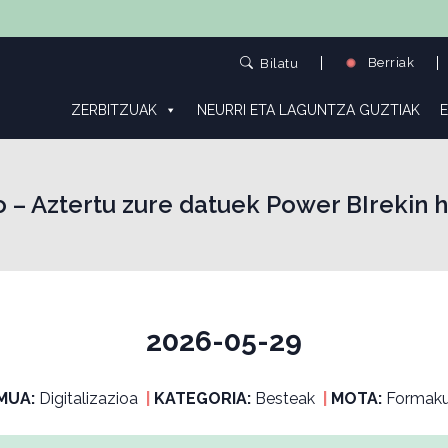
Berriak
Bilatu
ZERBITZUAK
NEURRI ETA LAGUNTZA GUZTIAK
E
 – Aztertu zure datuek Power BIrekin h
2026-05-29
MUA:
Digitalizazioa
|
KATEGORIA:
Besteak
|
MOTA:
Formaku