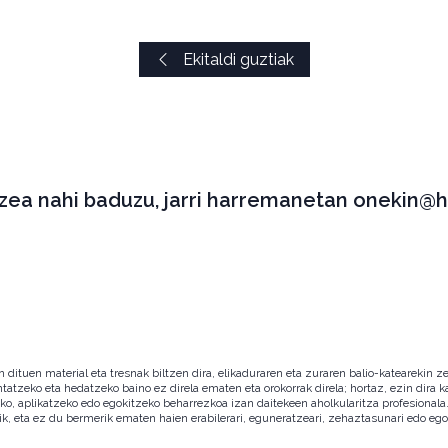
Ekitaldi guztiak
tzea nahi baduzu, jarri harremanetan onekin@h
ituen material eta tresnak biltzen dira, elikaduraren eta zuraren balio-katearekin ze
ntatzeko eta hedatzeko baino ez direla ematen eta orokorrak direla; hortaz, ezin dira
zeko, aplikatzeko edo egokitzeko beharrezkoa izan daitekeen aholkularitza profesion
ik, eta ez du bermerik ematen haien erabilerari, eguneratzeari, zehaztasunari edo eg