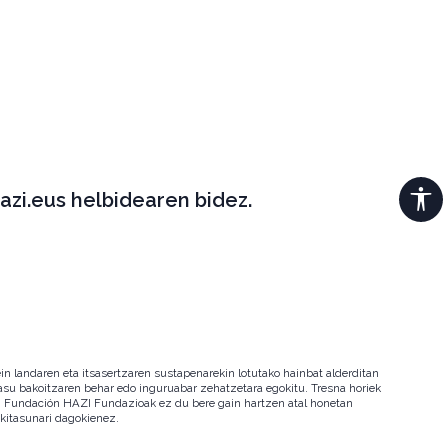
azi.eus helbidearen bidez.
in landaren eta itsasertzaren sustapenarekin lotutako hainbat alderditan
 kasu bakoitzaren behar edo inguruabar zehatzetara egokitu. Tresna horiek
ala. Fundación HAZI Fundazioak ez du bere gain hartzen atal honetan
okitasunari dagokienez.