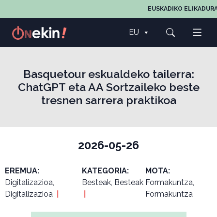
EUSKADIKO ELIKADURA
EU
Basquetour eskualdeko tailerra:
ChatGPT eta AA Sortzaileko beste
tresnen sarrera praktikoa
2026-05-26
EREMUA:
KATEGORIA:
MOTA:
Digitalizazioa,
Besteak, Besteak
Formakuntza,
Digitalizazioa
|
|
Formakuntza