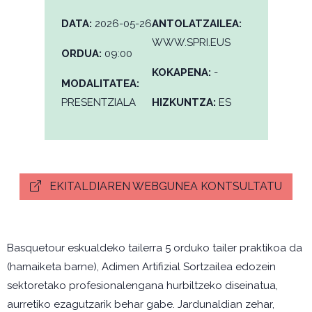
DATA:
2026-05-26
ANTOLATZAILEA:
WWW.SPRI.EUS
ORDUA:
09:00
KOKAPENA:
-
MODALITATEA:
PRESENTZIALA
HIZKUNTZA:
ES
EKITALDIAREN WEBGUNEA KONTSULTATU
Basquetour eskualdeko tailerra 5 orduko tailer praktikoa da
(hamaiketa barne), Adimen Artifizial Sortzailea edozein
sektoretako profesionalengana hurbiltzeko diseinatua,
aurretiko ezagutzarik behar gabe. Jardunaldian zehar,