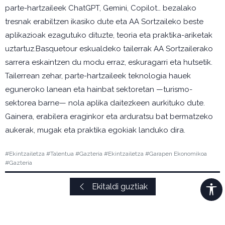
parte-hartzaileek ChatGPT, Gemini, Copilot… bezalako
tresnak erabiltzen ikasiko dute eta AA Sortzaileko beste
aplikazioak ezagutuko dituzte, teoria eta praktika-ariketak
uztartuz.Basquetour eskualdeko tailerrak AA Sortzailerako
sarrera eskaintzen du modu erraz, eskuragarri eta hutsetik.
Tailerrean zehar, parte-hartzaileek teknologia hauek
eguneroko lanean eta hainbat sektoretan —turismo-
sektorea barne— nola aplika daitezkeen aurkituko dute.
Gainera, erabilera eraginkor eta arduratsu bat bermatzeko
aukerak, mugak eta praktika egokiak landuko dira.
#Ekintzailetza #Talentua #Gazteria #Ekintzailetza #Garapen Ekonomikoa
#Gazteria
Ekitaldi guztiak