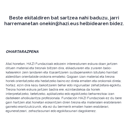
Beste ekitaldiren bat sartzea nahi baduzu, jarri
harremanetan onekin@hazi.eus helbidearen bidez.
OHARTARAZPENA
Atal honetan, HAZI Fundazioak edozein interesdunen eskura doan jartzen
dituen material eta tresnak biltzen dira, elikaduraren eta zuraren balio-
katearekin zein landaren eta itsasertzaren sustapenarekin lotutako hainbat
alderditan orientabide orokorra emateko. Gogoan izan material eta tresna
horiek orientatzeko eta hedatzeko baino ez direla ematen eta orokorrak direla;
hortaz, ezin dira kasu bakoitzaren behar edo inguruabar zehatzetara egokitu.
Tresna horiek eskura jartzen badira ere, ezinbestekoa da horiek
interpretatzeko, betetzeko, aplikatzeko edo egokitzeko beharrezkoa izan
daitekeen aholkularitza profesionala. Fundación HAZI Fundazioak ez du bere
gain hartzen atal honetan eskaintzen diren tresna eta materialen erabileraren
gaineko erantzukizunik, eta ez du bermerik ematen haien erabilerari,
eguneratzeari, zehaztasunari edo egokitasunari dagokienez.