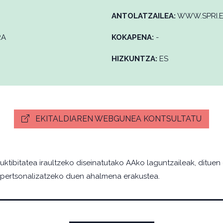
ANTOLATZAILEA:
WWW.SPRI.
RA
KOKAPENA:
-
HIZKUNTZA:
ES
EKITALDIAREN WEBGUNEA KONTSULTATU
ktibitatea iraultzeko diseinatutako AAko laguntzaileak, dituen
 pertsonalizatzeko duen ahalmena erakustea.