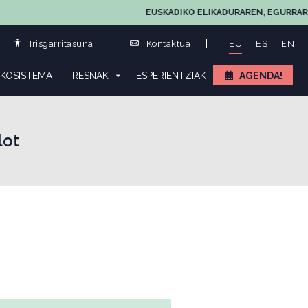
EUSKADIKO ELIKADURAREN, EGURRAREN ETA 
Irisgarritasuna
Kontaktua
EU
ES
EN
KOSISTEMA
TRESNAK
ESPERIENTZIAK
AGENDA!
lot