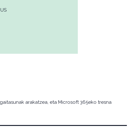
EUS
 gaitasunak arakatzea, eta Microsoft 365eko tresna