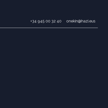
+34 945 00 32 40
onekin@hazi.eus