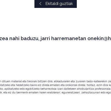
Ekitaldi guztiak
tzea nahi baduzu, jarri harremanetan onekin@h
ituen material eta tresnak biltzen dira, elikaduraren eta zuraren balio-katearekin ze
ntatzeko eta hedatzeko baino ez direla ematen eta orokorrak direla; hortaz, ezin dira
zeko, aplikatzeko edo egokitzeko beharrezkoa izan daitekeen aholkularitza profesion
ik, eta ez du bermerik ematen haien erabilerari, eguneratzeari, zehaztasunari edo eg