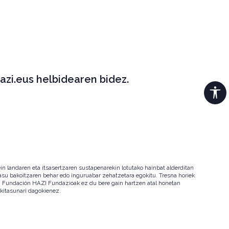
azi.eus helbidearen bidez.
in landaren eta itsasertzaren sustapenarekin lotutako hainbat alderditan
 kasu bakoitzaren behar edo inguruabar zehatzetara egokitu. Tresna horiek
ala. Fundación HAZI Fundazioak ez du bere gain hartzen atal honetan
okitasunari dagokienez.