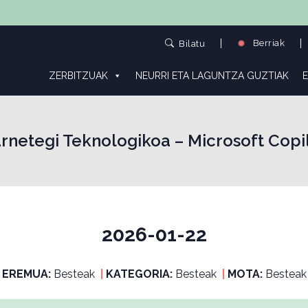
Berriak
Bilatu
ZERBITZUAK
NEURRI ETA LAGUNTZA GUZTIAK
E
rnetegi Teknologikoa – Microsoft Copi
2026-01-22
EREMUA:
Besteak
|
KATEGORIA:
Besteak
|
MOTA:
Besteak