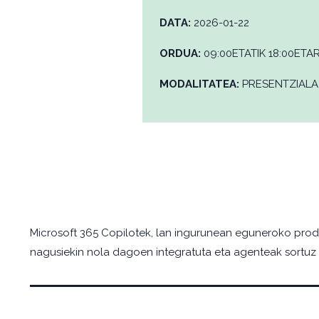
DATA:
2026-01-22
ORDUA:
09:00ETATIK 18:00ETA
MODALITATEA:
PRESENTZIALA
Microsoft 365 Copilotek, lan ingurunean eguneroko produ
nagusiekin nola dagoen integratuta eta agenteak sortuz