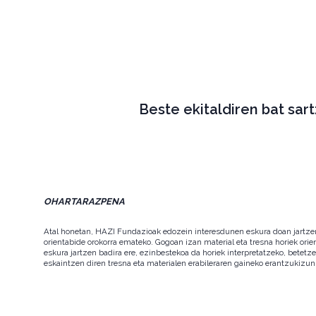
Beste ekitaldiren bat sar
OHARTARAZPENA
Atal honetan, HAZI Fundazioak edozein interesdunen eskura doan jartzen d
orientabide orokorra emateko. Gogoan izan material eta tresna horiek orie
eskura jartzen badira ere, ezinbestekoa da horiek interpretatzeko, betet
eskaintzen diren tresna eta materialen erabileraren gaineko erantzukizun