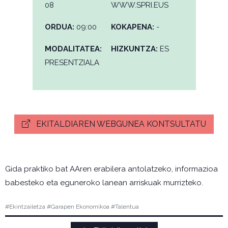
08
WWW.SPRI.EUS
ORDUA:
09:00
KOKAPENA:
-
MODALITATEA:
HIZKUNTZA:
ES
PRESENTZIALA
EKITALDIAREN WEBGUNEA KONTSULTATU
Gida praktiko bat AAren erabilera antolatzeko, informazioa
babesteko eta eguneroko lanean arriskuak murrizteko.
#Ekintzailetza #Garapen Ekonomikoa #Talentua