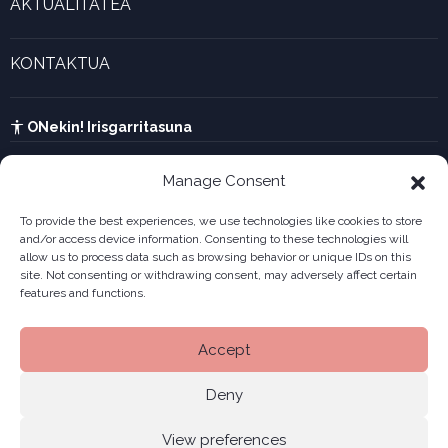
AKTUALITATEA
Forma juridikoak
Aktualitatea eta azken berriak
Enpresa berritzaileen galeria
KONTAKTUA
UTA kalkulagailua
Ikusi harremanetarako formularioa
Kabia
ONekin! Irisgarritasuna
Manage Consent
To provide the best experiences, we use technologies like cookies to store
and/or access device information. Consenting to these technologies will
allow us to process data such as browsing behavior or unique IDs on this
site. Not consenting or withdrawing consent, may adversely affect certain
features and functions.
Accept
Deny
View preferences