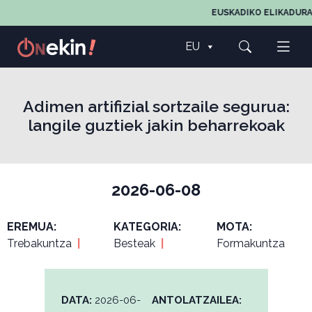
EUSKADIKO ELIKADURA
EU
Adimen artifizial sortzaile segurua:
langile guztiek jakin beharrekoak
2026-06-08
EREMUA:
KATEGORIA:
MOTA:
Trebakuntza
|
Besteak
|
Formakuntza
DATA:
2026-06-
ANTOLATZAILEA: