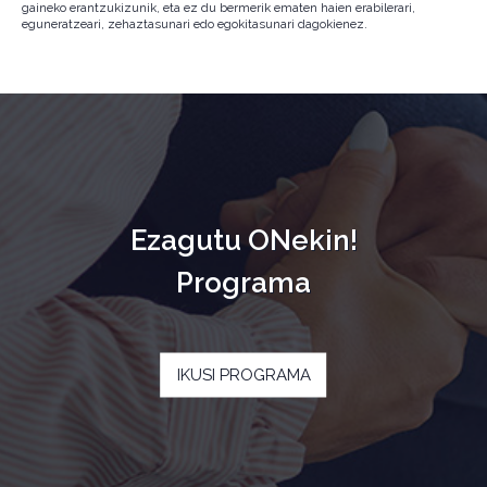
gaineko erantzukizunik, eta ez du bermerik ematen haien erabilerari,
eguneratzeari, zehaztasunari edo egokitasunari dagokienez.
Ezagutu ONekin!
Programa
IKUSI PROGRAMA