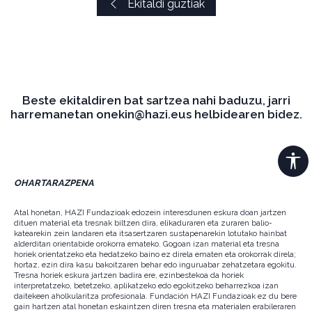
Ekitaldi guztiak
Beste ekitaldiren bat sartzea nahi baduzu, jarri
harremanetan onekin@hazi.eus helbidearen bidez.
OHARTARAZPENA
Atal honetan, HAZI Fundazioak edozein interesdunen eskura doan jartzen
dituen material eta tresnak biltzen dira, elikaduraren eta zuraren balio-
katearekin zein landaren eta itsasertzaren sustapenarekin lotutako hainbat
alderditan orientabide orokorra emateko. Gogoan izan material eta tresna
horiek orientatzeko eta hedatzeko baino ez direla ematen eta orokorrak direla;
hortaz, ezin dira kasu bakoitzaren behar edo inguruabar zehatzetara egokitu.
Tresna horiek eskura jartzen badira ere, ezinbestekoa da horiek
interpretatzeko, betetzeko, aplikatzeko edo egokitzeko beharrezkoa izan
daitekeen aholkularitza profesionala. Fundación HAZI Fundazioak ez du bere
gain hartzen atal honetan eskaintzen diren tresna eta materialen erabileraren