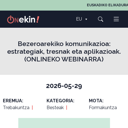
EUSKADIKO ELIKADURA
EU
Bezeroarekiko komunikazioa:
estrategiak, tresnak eta aplikazioak.
(ONLINEKO WEBINARRA)
2026-05-29
EREMUA:
KATEGORIA:
MOTA:
Trebakuntza
|
Besteak
|
Formakuntza