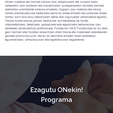
dituen material eta tresnak biltzen dira, elikaduraren eta zuraren balio-
katearekin zein landaren eta itsasertzaren sustapenarekin lotutako hainbat
alderditan orientabide orokorra emateko. Gogoan izan material eta tresna
horiek orientatzeko eta hedatzeko baino ez direla ematen eta orokorrak direla;
hortaz, ezin dira kasu bakoitzaren behar edo inguruabar zehatzetara egokitu.
Tresna horiek eskura jartzen badira ere, ezinbestekoa da horiek
interpretatzeko, betetzeko, aplikatzeko edo egokitzeko beharrezkoa izan
daitekeen aholkularitza profesionala. Fundación HAZI Fundazioak ez du bere
gain hartzen atal honetan eskaintzen diren tresna eta materialen erabileraren
gaineko erantzukizunik, eta ez du bermerik ematen haien erabilerari,
eguneratzeari, zehaztasunari edo egokitasunari dagokienez.
Ezagutu ONekin!
Programa