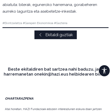
abiatuta: bilerak, eguneroko harremana, gorabeheren
aurreko laguntza eta asebetetze-inkestak.
#Ekintzailetza #Garapen Ekonomikoa #Gazteria
Ekitaldi guztiak
Beste ekitaldiren bat sartzea nahi baduzu, jarri
harremanetan onekin@hazi.eus helbidearen bidez.
OHARTARAZPENA
Atal honetan, HAZI Fundazioak edozein interesdunen eskura doan jartzen