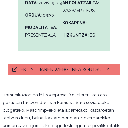
DATA:
2026-05-29
ANTOLATZAILEA:
WWW.SPRI.EUS
ORDUA:
09:30
KOKAPENA:
-
MODALITATEA:
PRESENTZIALA
HIZKUNTZA:
ES
EKITALDIAREN WEBGUNEA KONTSULTATU
Komunikazioa da Mikroenpresa Digitalaren ikastaro
guztietan lantzen den hari komuna. Sare sozialetako,
blogetako, Mailchimp-eko eta abarretako ikastaroetan
lantzen dugu, baina ikastaro honetan, bezeroarekiko
komunikazioa jorratuko dugu testuinguru espezifikoetatik