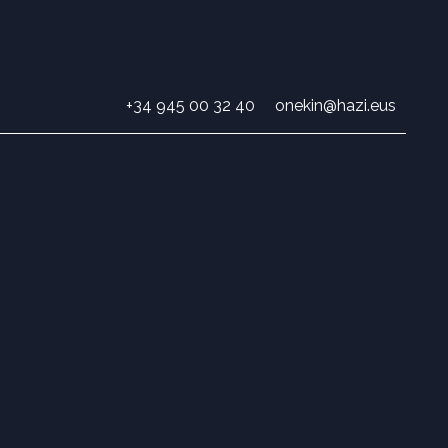
+34 945 00 32 40
onekin@hazi.eus