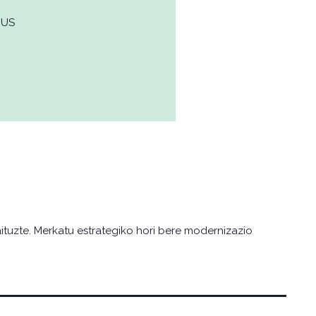
EUS
tuzte. Merkatu estrategiko hori bere modernizazio