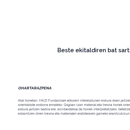
Beste ekitaldiren bat sar
OHARTARAZPENA
Atal honetan, HAZI Fundazioak edozein interesdunen eskura doan jartzen d
orientabide orokorra emateko. Gogoan izan material eta tresna horiek orie
eskura jartzen badira ere, ezinbestekoa da horiek interpretatzeko, betet
eskaintzen diren tresna eta materialen erabileraren gaineko erantzukizun