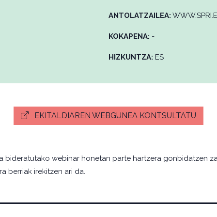
ANTOLATZAILEA:
WWW.SPRI.
KOKAPENA:
-
HIZKUNTZA:
ES
EKITALDIAREN WEBGUNEA KONTSULTATU
a bideratutako webinar honetan parte hartzera gonbidatzen zai
 berriak irekitzen ari da.