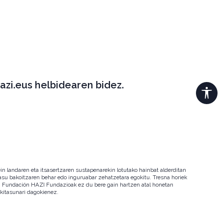
azi.eus helbidearen bidez.
in landaren eta itsasertzaren sustapenarekin lotutako hainbat alderditan
 kasu bakoitzaren behar edo inguruabar zehatzetara egokitu. Tresna horiek
ala. Fundación HAZI Fundazioak ez du bere gain hartzen atal honetan
okitasunari dagokienez.