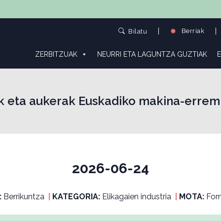
Berriak
Bilatu
ZERBITZUAK
NEURRI ETA LAGUNTZA GUZTIAK
E
rak eta aukerak Euskadiko makina-errem
2026-06-24
:
Berrikuntza
|
KATEGORIA:
Elikagaien industria
|
MOTA:
For