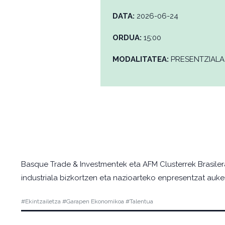
DATA:
2026-06-24
ORDUA:
15:00
MODALITATEA:
PRESENTZIALA
Basque Trade & Investmentek eta AFM Clusterrek Brasiler
industriala bizkortzen eta nazioarteko enpresentzat aukera
#Ekintzailetza #Garapen Ekonomikoa #Talentua