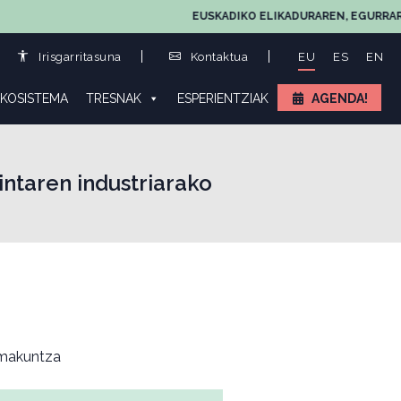
EUSKADIKO ELIKADURAREN, EGURRAREN ETA
Irisgarritasuna
Kontaktua
EU
ES
EN
KOSISTEMA
TRESNAK
ESPERIENTZIAK
AGENDA!
intaren industriarako
makuntza