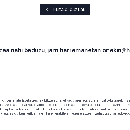
Ekitaldi guztiak
tzea nahi baduzu, jarri harremanetan onekin@h
ituen material eta tresnak biltzen dira, elikaduraren eta zuraren balio-katearekin ze
ntatzeko eta hedatzeko baino ez direla ematen eta orokorrak direla; hortaz, ezin dira
zeko, aplikatzeko edo egokitzeko beharrezkoa izan daitekeen aholkularitza profesion
ik, eta ez du bermerik ematen haien erabilerari, eguneratzeari, zehaztasunari edo eg