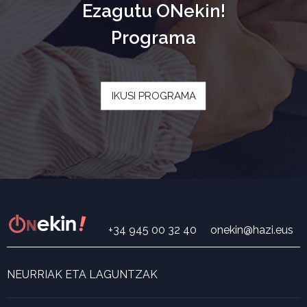
Ezagutu ONekin!
Programa
IKUSI PROGRAMA
+34 945 00 32 40
onekin@hazi.eus
NEURRIAK ETA LAGUNTZAK
Neurri eta laguntza bilatzailea