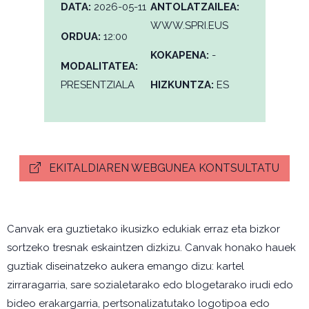
DATA:
2026-05-11
ANTOLATZAILEA:
WWW.SPRI.EUS
ORDUA:
12:00
KOKAPENA:
-
MODALITATEA:
PRESENTZIALA
HIZKUNTZA:
ES
EKITALDIAREN WEBGUNEA KONTSULTATU
Canvak era guztietako ikusizko edukiak erraz eta bizkor
sortzeko tresnak eskaintzen dizkizu. Canvak honako hauek
guztiak diseinatzeko aukera emango dizu: kartel
zirraragarria, sare sozialetarako edo blogetarako irudi edo
bideo erakargarria, pertsonalizatutako logotipoa edo