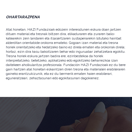
OHARTARAZPENA
Atal honetan, HAZI Fundazioak edozein interesdunen eskura doan jartzen
dituen material eta tresnak biltzen dira, elikaduraren eta zuraren balio-
katearekin zein landaren eta itsasertzaren sustapenarekin lotutako hainbat
alderditan orientabide orokorra emateko. Gogoan izan material eta tresna
horiek orientatzeko eta hedatzeko baino ez direla ematen eta orokorrak direla;
hortaz, ezin dira kasu bakoitzaren behar edo inguruabar zehatzetara egokitu.
Tresna horiek eskura jartzen badira ere, ezinbestekoa da horiek
interpretatzeko, betetzeko, aplikatzeko edo egokitzeko beharrezkoa izan
daitekeen aholkularitza profesionala. Fundación HAZI Fundazioak ez du bere
gain hartzen atal honetan eskaintzen diren tresna eta materialen erabileraren
gaineko erantzukizunik, eta ez du bermerik ematen haien erabilerari,
eguneratzeari, zehaztasunari edo egokitasunari dagokienez.