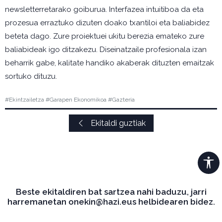
newsletterretarako goiburua. Interfazea intuitiboa da eta
prozesua erraztuko dizuten doako txantiloi eta baliabidez
beteta dago. Zure proiektuei ukitu berezia emateko zure
baliabideak igo ditzakezu. Diseinatzaile profesionala izan
beharrik gabe, kalitate handiko akaberak dituzten emaitzak
sortuko dituzu.
#Ekintzailetza #Garapen Ekonomikoa #Gazteria
Ekitaldi guztiak
Beste ekitaldiren bat sartzea nahi baduzu, jarri
harremanetan onekin@hazi.eus helbidearen bidez.