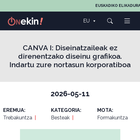
EUSKADIKO ELIKADURA
EU
CANVA I: Diseinatzaileak ez
direnentzako diseinu grafikoa.
Indartu zure nortasun korporatiboa
2026-05-11
EREMUA:
KATEGORIA:
MOTA:
Trebakuntza
|
Besteak
|
Formakuntza