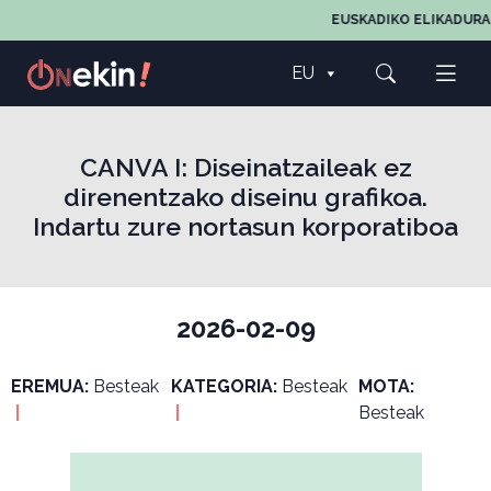
EUSKADIKO ELIKADURAR
EU
CANVA I: Diseinatzaileak ez
direnentzako diseinu grafikoa.
Indartu zure nortasun korporatiboa
2026-02-09
EREMUA:
Besteak
KATEGORIA:
Besteak
MOTA:
|
|
Besteak