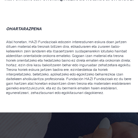
OHARTARAZPENA
Atal honetan, HAZI Fundazioak edozein interesdunen eskura doan jartzen
dituen material eta tresnak biltzen dira, elikaduraren eta zuraren balio-
katearekin zein landaren eta itsasertzaren sustapenarekin lotutako hainbat
alderditan orientabide orokorra emateko. Gogoan izan material eta tresna
horiek orientatzeko eta hedatzeko baino ez direla ematen eta orokorrak direla;
hortaz, ezin dira kasu bakoitzaren behar edo inguruabar zehatzetara egokitu.
Tresna horiek eskura jartzen badira ere, ezinbestekoa da horiek
interpretatzeko, betetzeko, aplikatzeko edo egokitzeko beharrezkoa izan
daitekeen aholkularitza profesionala. Fundación HAZI Fundazioak ez du bere
gain hartzen atal honetan eskaintzen diren tresna eta materialen erabileraren
gaineko erantzukizunik, eta ez du bermerik ematen haien erabilerari,
eguneratzeari, zehaztasunari edo egokitasunari dagokienez.