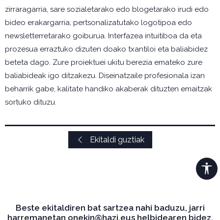
zirraragarria, sare sozialetarako edo blogetarako irudi edo
bideo erakargarria, pertsonalizatutako logotipoa edo
newsletterretarako goiburua. Interfazea intuitiboa da eta
prozesua erraztuko dizuten doako txantiloi eta baliabidez
beteta dago. Zure proiektuei ukitu berezia emateko zure
baliabideak igo ditzakezu. Diseinatzaile profesionala izan
beharrik gabe, kalitate handiko akaberak dituzten emaitzak
sortuko dituzu.
Ekitaldi guztiak
Beste ekitaldiren bat sartzea nahi baduzu, jarri
harremanetan onekin@hazi.eus helbidearen bidez.