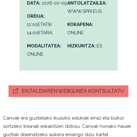
DATA:
2026-02-09
ANTOLATZAILEA:
WWW.SPRI.EUS
ORDUA:
12:00ETATIK
KOKAPENA:
14:00ETARA
ONLINE
MODALITATEA:
HIZKUNTZA:
ES
ONLINE
EKITALDIAREN WEBGUNEA KONTSULTATU
Canvak era guztietako ikusizko edukiak erraz eta bizkor
sortzeko tresnak eskaintzen dizkizu. Canvak honako hauek
guztiak diseinatzeko aukera emango dizu: kartel