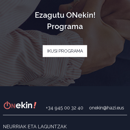
Ezagutu ONekin!
Programa
IKUSI PROGRAMA
+34 945 00 32 40
onekin@hazi.eus
NEURRIAK ETA LAGUNTZAK