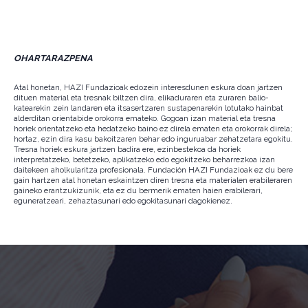
OHARTARAZPENA
Atal honetan, HAZI Fundazioak edozein interesdunen eskura doan jartzen
dituen material eta tresnak biltzen dira, elikaduraren eta zuraren balio-
katearekin zein landaren eta itsasertzaren sustapenarekin lotutako hainbat
alderditan orientabide orokorra emateko. Gogoan izan material eta tresna
horiek orientatzeko eta hedatzeko baino ez direla ematen eta orokorrak direla;
hortaz, ezin dira kasu bakoitzaren behar edo inguruabar zehatzetara egokitu.
Tresna horiek eskura jartzen badira ere, ezinbestekoa da horiek
interpretatzeko, betetzeko, aplikatzeko edo egokitzeko beharrezkoa izan
daitekeen aholkularitza profesionala. Fundación HAZI Fundazioak ez du bere
gain hartzen atal honetan eskaintzen diren tresna eta materialen erabileraren
gaineko erantzukizunik, eta ez du bermerik ematen haien erabilerari,
eguneratzeari, zehaztasunari edo egokitasunari dagokienez.