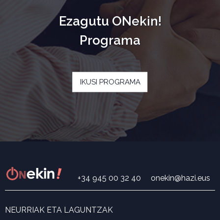
Ezagutu ONekin!
Programa
IKUSI PROGRAMA
+34 945 00 32 40
onekin@hazi.eus
NEURRIAK ETA LAGUNTZAK