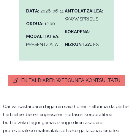
DATA:
2026-06-11
ANTOLATZAILEA:
WWW.SPRI.EUS
ORDUA:
12:00
KOKAPENA:
-
MODALITATEA:
PRESENTZIALA
HIZKUNTZA:
ES
EKITALDIAREN WEBGUNEA KONTSULTATU
Canva ikastaroaren bigarren saio honen helburua da parte-
hartzaileei beren enpresaren nortasun korporatiboa
bultzatzeko lagungarriak izango diren akabera
profesionaleko materialak sortzeko gaitasunak ematea.