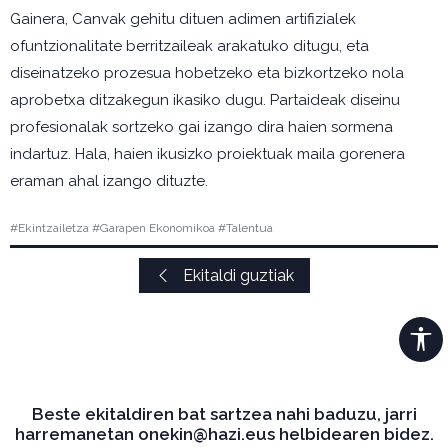
Gainera, Canvak gehitu dituen adimen artifizialek
ofuntzionalitate berritzaileak arakatuko ditugu, eta
diseinatzeko prozesua hobetzeko eta bizkortzeko nola
aprobetxa ditzakegun ikasiko dugu. Partaideak diseinu
profesionalak sortzeko gai izango dira haien sormena
indartuz. Hala, haien ikusizko proiektuak maila gorenera
eraman ahal izango dituzte.
#Ekintzailetza #Garapen Ekonomikoa #Talentua
Ekitaldi guztiak
Beste ekitaldiren bat sartzea nahi baduzu, jarri
harremanetan onekin@hazi.eus helbidearen bidez.