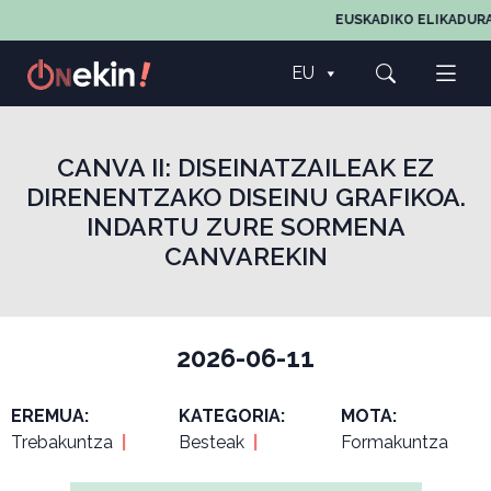
EUSKADIKO ELIKADURA
EU
CANVA II: DISEINATZAILEAK EZ
DIRENENTZAKO DISEINU GRAFIKOA.
INDARTU ZURE SORMENA
CANVAREKIN
2026-06-11
EREMUA:
KATEGORIA:
MOTA:
Trebakuntza
|
Besteak
|
Formakuntza