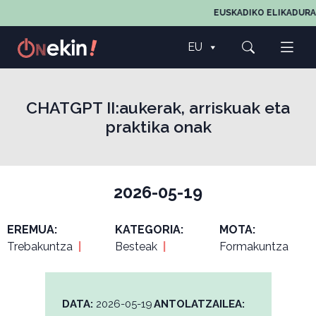
EUSKADIKO ELIKADURA
EU
CHATGPT II:aukerak, arriskuak eta
praktika onak
2026-05-19
EREMUA:
KATEGORIA:
MOTA:
Trebakuntza
|
Besteak
|
Formakuntza
DATA:
2026-05-19
ANTOLATZAILEA: