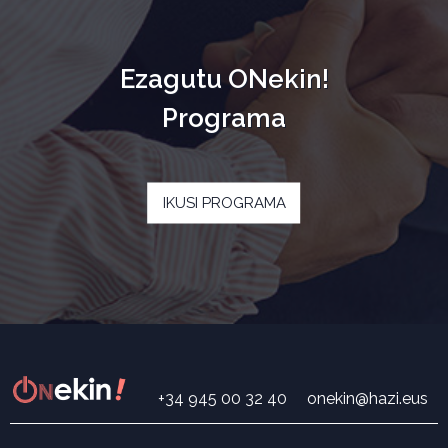
Ezagutu ONekin!
Programa
IKUSI PROGRAMA
+34 945 00 32 40
onekin@hazi.eus