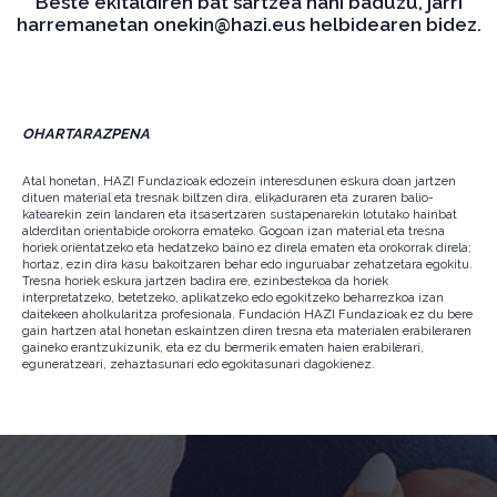
Beste ekitaldiren bat sartzea nahi baduzu, jarri
harremanetan onekin@hazi.eus helbidearen bidez.
OHARTARAZPENA
Atal honetan, HAZI Fundazioak edozein interesdunen eskura doan jartzen
dituen material eta tresnak biltzen dira, elikaduraren eta zuraren balio-
katearekin zein landaren eta itsasertzaren sustapenarekin lotutako hainbat
alderditan orientabide orokorra emateko. Gogoan izan material eta tresna
horiek orientatzeko eta hedatzeko baino ez direla ematen eta orokorrak direla;
hortaz, ezin dira kasu bakoitzaren behar edo inguruabar zehatzetara egokitu.
Tresna horiek eskura jartzen badira ere, ezinbestekoa da horiek
interpretatzeko, betetzeko, aplikatzeko edo egokitzeko beharrezkoa izan
daitekeen aholkularitza profesionala. Fundación HAZI Fundazioak ez du bere
gain hartzen atal honetan eskaintzen diren tresna eta materialen erabileraren
gaineko erantzukizunik, eta ez du bermerik ematen haien erabilerari,
eguneratzeari, zehaztasunari edo egokitasunari dagokienez.