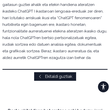
gaitasun guztiei ahalik eta etekin handiena ateratzen
ikasteko.ChatGPT I ikastaroan lengoaia-ereduak zer diren,
hari lotutako arriskuak ikusi eta “ChatGPT fenomenoaren”
hurbilketa egin bagenuen ere, ikastaro honetan,
funtzionalitate aurreratuenei etekina ateratzen ikasiko dugu,
hala nola ChatGPTren bertsio pertsonalizatuak egitea,
irudiak sortzea edo datuen analisia egitea, dokumentuak
eta grafikoak sortzea. Beraz, ikastaro aurreratua da, eta
aldez aurretik ChatGPTren ezagutza izan behar da.
Ekitaldi guztiak