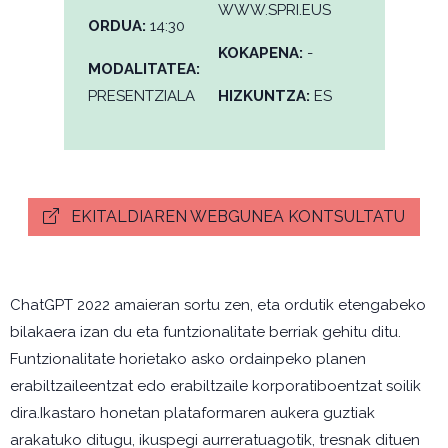
WWW.SPRI.EUS
ORDUA:
14:30
KOKAPENA:
-
MODALITATEA:
PRESENTZIALA
HIZKUNTZA:
ES
EKITALDIAREN WEBGUNEA KONTSULTATU
ChatGPT 2022 amaieran sortu zen, eta ordutik etengabeko
bilakaera izan du eta funtzionalitate berriak gehitu ditu.
Funtzionalitate horietako asko ordainpeko planen
erabiltzaileentzat edo erabiltzaile korporatiboentzat soilik
dira.Ikastaro honetan plataformaren aukera guztiak
arakatuko ditugu, ikuspegi aurreratuagotik, tresnak dituen