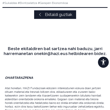
#Sukaldea #Ekintzailetza #Garapen Ekonomikoa
Ekitaldi guztiak
Beste ekitaldiren bat sartzea nahi baduzu, jarri
harremanetan onekin@hazi.eus helbidearen bidez.
OHARTARAZPENA
Atal honetan, HAZI Fundazioak edozein interesdunen eskura doan jartzen
dituen material eta tresnak biltzen dira, elikaduraren eta zuraren balio-
katearekin zein landaren eta itsasertzaren sustapenarekin lotutako hainbat
alderditan orientabide orokorra emateko. Gogoan izan material eta tresna
horiek orientatzeko eta hedatzeko baino ez direla ematen eta orokorrak direla;
hortaz, ezin dira kasu bakoitzaren behar edo inguruabar zehatzetara egokitu.