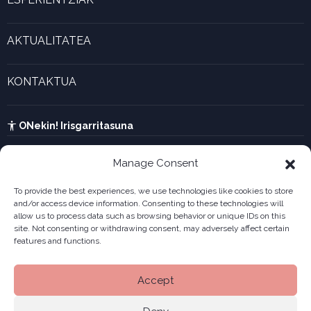
Marjina kalkulagailua
Esperientzia bizigarriak
Gaztenek Araba kalkulagailua
AKTUALITATEA
Forma juridikoak
Aktualitatea eta azken berriak
Enpresa berritzaileen galeria
KONTAKTUA
UTA kalkulagailua
Ikusi harremanetarako formularioa
Kabia
ONekin! Irisgarritasuna
Manage Consent
To provide the best experiences, we use technologies like cookies to store
and/or access device information. Consenting to these technologies will
allow us to process data such as browsing behavior or unique IDs on this
site. Not consenting or withdrawing consent, may adversely affect certain
features and functions.
Accept