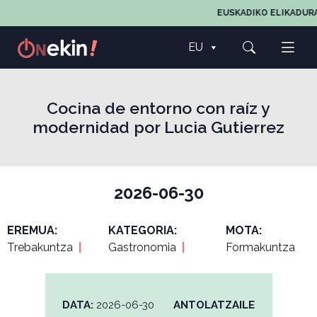
EUSKADIKO ELIKADURA
EU
Cocina de entorno con raíz y
modernidad por Lucia Gutierrez
2026-06-30
EREMUA:
KATEGORIA:
MOTA:
Trebakuntza
|
Gastronomia
|
Formakuntza
DATA:
2026-06-30
ANTOLATZAILE