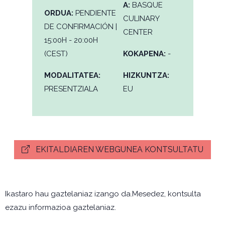
A:
BASQUE
ORDUA:
PENDIENTE
CULINARY
DE CONFIRMACIÓN |
CENTER
15:00H - 20:00H
(CEST)
KOKAPENA:
-
MODALITATEA:
HIZKUNTZA:
PRESENTZIALA
EU
EKITALDIAREN WEBGUNEA KONTSULTATU
Ikastaro hau gaztelaniaz izango da.Mesedez, kontsulta
ezazu informazioa gaztelaniaz.