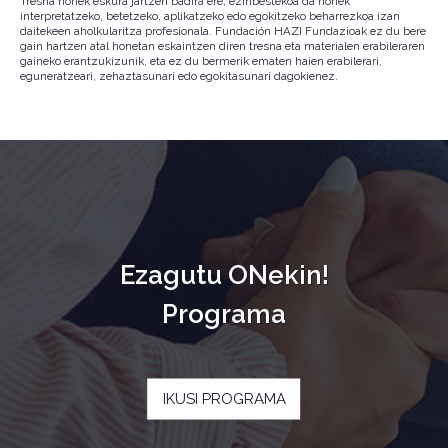
Tresna horiek eskura jartzen badira ere, ezinbestekoa da horiek
interpretatzeko, betetzeko, aplikatzeko edo egokitzeko beharrezkoa izan
daitekeen aholkularitza profesionala. Fundación HAZI Fundazioak ez du bere
gain hartzen atal honetan eskaintzen diren tresna eta materialen erabileraren
gaineko erantzukizunik, eta ez du bermerik ematen haien erabilerari,
eguneratzeari, zehaztasunari edo egokitasunari dagokienez.
Ezagutu ONekin!
Programa
IKUSI PROGRAMA