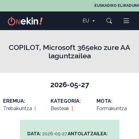
EUSKADIKO ELIKADURA
EU
COPILOT, Microsoft 365eko zure AA
laguntzailea
2026-05-27
EREMUA:
KATEGORIA:
MOTA:
Trebakuntza
|
Besteak
|
Formakuntza
DATA:
2026-05-27
ANTOLATZAILEA: