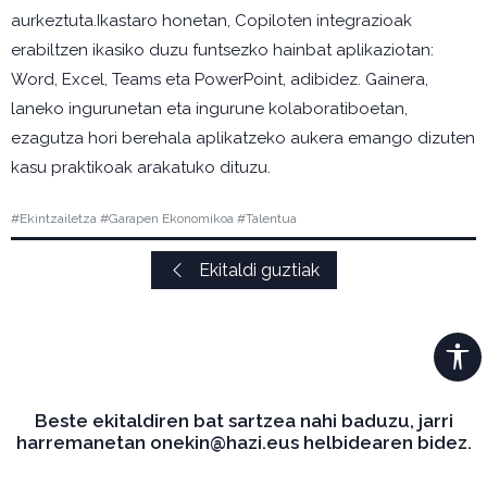
aurkeztuta.Ikastaro honetan, Copiloten integrazioak
erabiltzen ikasiko duzu funtsezko hainbat aplikaziotan:
Word, Excel, Teams eta PowerPoint, adibidez. Gainera,
laneko ingurunetan eta ingurune kolaboratiboetan,
ezagutza hori berehala aplikatzeko aukera emango dizuten
kasu praktikoak arakatuko dituzu.
#Ekintzailetza #Garapen Ekonomikoa #Talentua
Ekitaldi guztiak
Beste ekitaldiren bat sartzea nahi baduzu, jarri
harremanetan onekin@hazi.eus helbidearen bidez.