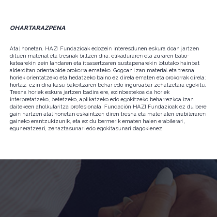
OHARTARAZPENA
Atal honetan, HAZI Fundazioak edozein interesdunen eskura doan jartzen
dituen material eta tresnak biltzen dira, elikaduraren eta zuraren balio-
katearekin zein landaren eta itsasertzaren sustapenarekin lotutako hainbat
alderditan orientabide orokorra emateko. Gogoan izan material eta tresna
horiek orientatzeko eta hedatzeko baino ez direla ematen eta orokorrak direla;
hortaz, ezin dira kasu bakoitzaren behar edo inguruabar zehatzetara egokitu.
Tresna horiek eskura jartzen badira ere, ezinbestekoa da horiek
interpretatzeko, betetzeko, aplikatzeko edo egokitzeko beharrezkoa izan
daitekeen aholkularitza profesionala. Fundación HAZI Fundazioak ez du bere
gain hartzen atal honetan eskaintzen diren tresna eta materialen erabileraren
gaineko erantzukizunik, eta ez du bermerik ematen haien erabilerari,
eguneratzeari, zehaztasunari edo egokitasunari dagokienez.