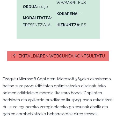
WWW.SPRI.EUS
ORDUA:
14:30
KOKAPENA:
-
MODALITATEA:
PRESENTZIALA
HIZKUNTZA:
ES
EKITALDIAREN WEBGUNEA KONTSULTATU
Ezagutu Microsoft Copiloten, Microsoft 365eko ekosistema
baitan zure produktibitatea optimizatzeko diseinatutako
adimen artifizialeko morroia. Ikastaro honek Copiloten
bertsioen eta aplikazio praktikoen ikuspegi osoa eskaintzen
du, zure eguneroko zereginetarako gaitasunak ahalik eta
gehien aprobetxatzeko beharrezkoak diren tresnak