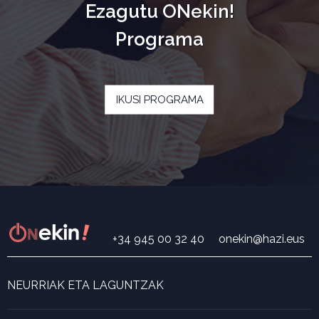
Ezagutu ONekin!
Programa
IKUSI PROGRAMA
+34 945 00 32 40
onekin@hazi.eus
NEURRIAK ETA LAGUNTZAK
Neurri eta laguntza bilatzailea